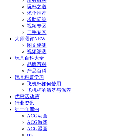
所有版块
玩杯之道
求个推荐
求助问答
视频专区
二手专区
大师测评
NEW
图文评测
视频评测
玩具百科
大全
品牌百科
产品百科
玩具科普
学习
飞机杯如何使用
飞机杯的清洗与保养
优惠活动
惠
行业资讯
绅士仓库
99
ACG动画
ACG游戏
ACG漫画
cos