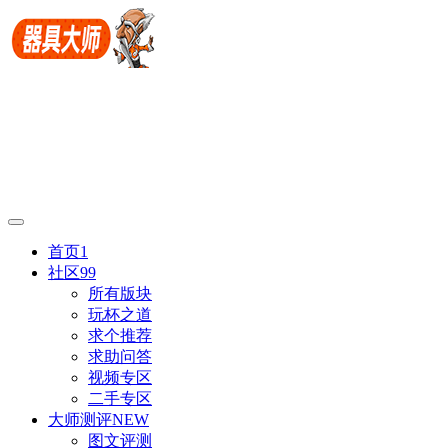
首页
1
社区
99
所有版块
玩杯之道
求个推荐
求助问答
视频专区
二手专区
大师测评
NEW
图文评测