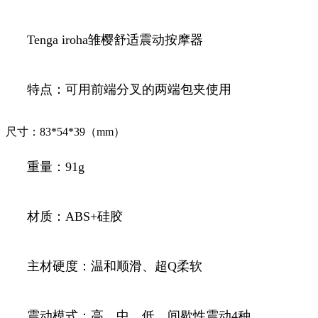
Tenga iroha雏樱舒适震动按摩器
特点：可用前端分叉的两端包夹使用
尺寸：83*54*39（mm）
重量：91g
材质：ABS+硅胶
主材硬度：温和顺滑、超Q柔软
震动模式：高、中、低、间歇性震动4种