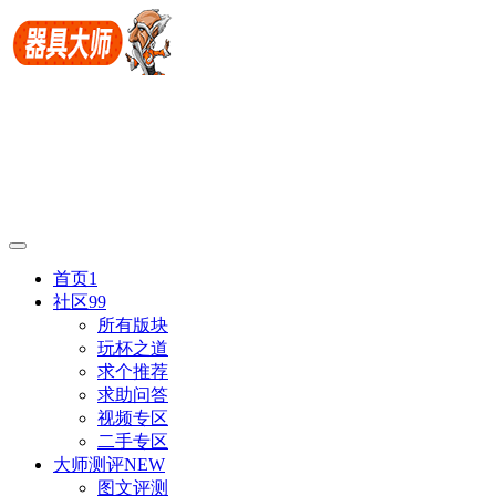
首页
1
社区
99
所有版块
玩杯之道
求个推荐
求助问答
视频专区
二手专区
大师测评
NEW
图文评测