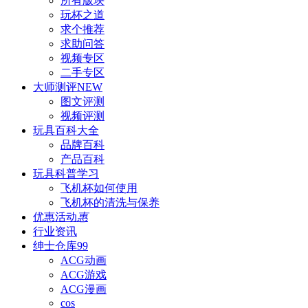
所有版块
玩杯之道
求个推荐
求助问答
视频专区
二手专区
大师测评
NEW
图文评测
视频评测
玩具百科
大全
品牌百科
产品百科
玩具科普
学习
飞机杯如何使用
飞机杯的清洗与保养
优惠活动
惠
行业资讯
绅士仓库
99
ACG动画
ACG游戏
ACG漫画
cos