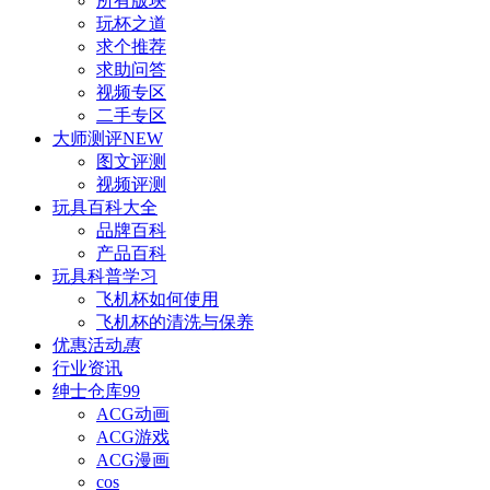
所有版块
玩杯之道
求个推荐
求助问答
视频专区
二手专区
大师测评
NEW
图文评测
视频评测
玩具百科
大全
品牌百科
产品百科
玩具科普
学习
飞机杯如何使用
飞机杯的清洗与保养
优惠活动
惠
行业资讯
绅士仓库
99
ACG动画
ACG游戏
ACG漫画
cos