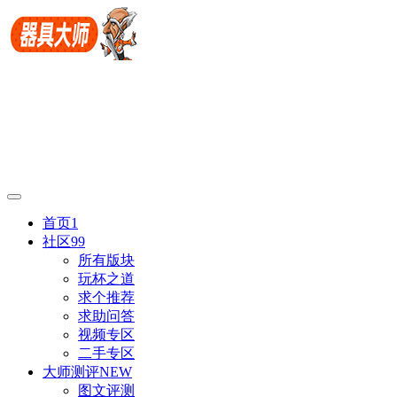
首页
1
社区
99
所有版块
玩杯之道
求个推荐
求助问答
视频专区
二手专区
大师测评
NEW
图文评测