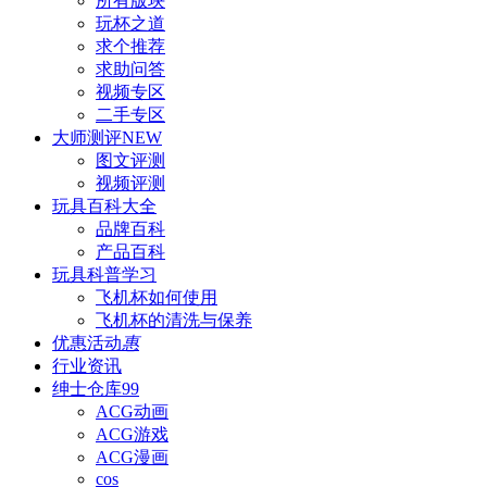
所有版块
玩杯之道
求个推荐
求助问答
视频专区
二手专区
大师测评
NEW
图文评测
视频评测
玩具百科
大全
品牌百科
产品百科
玩具科普
学习
飞机杯如何使用
飞机杯的清洗与保养
优惠活动
惠
行业资讯
绅士仓库
99
ACG动画
ACG游戏
ACG漫画
cos