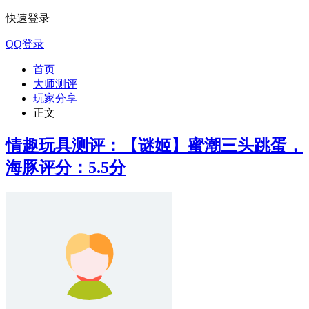
快速登录
QQ登录
首页
大师测评
玩家分享
正文
情趣玩具测评：【谜姬】蜜潮三头跳蛋，
海豚评分：5.5分