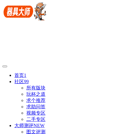
首页
1
社区
99
所有版块
玩杯之道
求个推荐
求助问答
视频专区
二手专区
大师测评
NEW
图文评测