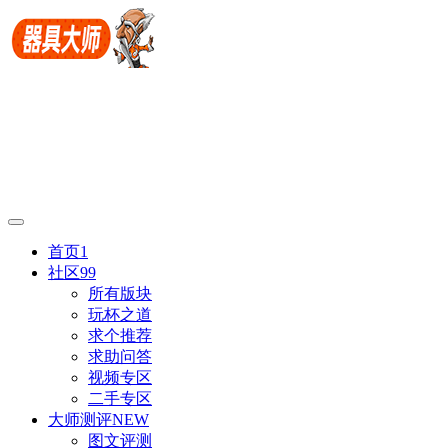
首页
1
社区
99
所有版块
玩杯之道
求个推荐
求助问答
视频专区
二手专区
大师测评
NEW
图文评测