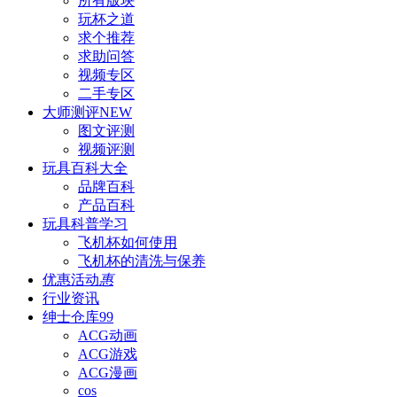
所有版块
玩杯之道
求个推荐
求助问答
视频专区
二手专区
大师测评
NEW
图文评测
视频评测
玩具百科
大全
品牌百科
产品百科
玩具科普
学习
飞机杯如何使用
飞机杯的清洗与保养
优惠活动
惠
行业资讯
绅士仓库
99
ACG动画
ACG游戏
ACG漫画
cos