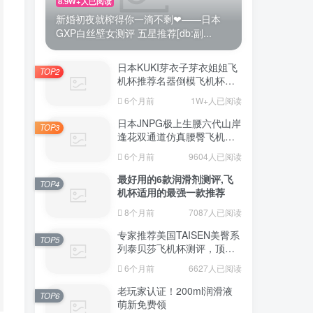
8.9W+人已阅读
新婚初夜就榨得你一滴不剩❤——日本
GXP白丝壁女测评 五星推荐[db:副...
日本KUKI芽衣子芽衣姐姐飞
TOP2
机杯推荐名器倒模飞机杯测
评视频
6个月前
1W+人已阅读
日本JNPG极上生腰六代山岸
TOP3
逢花双通道仿真腰臀飞机杯
（半身款）测评适合追求极
6个月前
9604人已阅读
致真实感的资深玩家
最好用的6款润滑剂测评,飞
TOP4
机杯适用的最强一款推荐
8个月前
7087人已阅读
专家推荐美国TAISEN美臀系
TOP5
列泰贝莎飞机杯测评，顶级
品质带来极致享受!
6个月前
6627人已阅读
老玩家认证！200ml润滑液
TOP6
萌新免费领