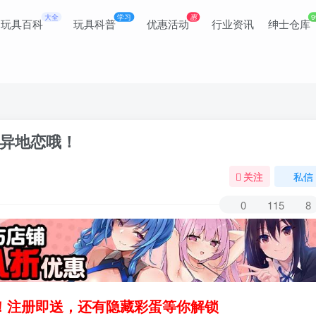
大全
学习
惠
9
玩具百科
玩具科普
优惠活动
行业资讯
绅士仓库
异地恋哦！
关注
私信
0
115
8
领！注册即送，还有隐藏彩蛋等你解锁