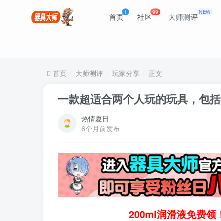
1
99
NEW
首页
社区
大师测评
首页
大师测评
玩家分享
正文
一款超适合两个人玩的玩具，包括
热情夏日
6个月前发布
200ml润滑液免费