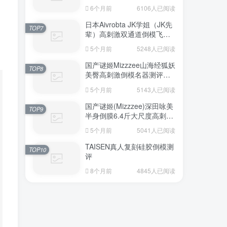
6个月前
6106人已阅读
日本Aivrobta JK学姐（JK先
TOP7
辈）高刺激双通道倒模飞机
杯深度测评报告
5个月前
5248人已阅读
国产谜姬Mizzzee山海经狐妖
TOP8
美臀高刺激倒模名器测评报
告
5个月前
5143人已阅读
国产谜姬(Mizzzee)深田咏美
TOP9
半身倒膜6.4斤大尺度高刺激
名器倒模评测报告
5个月前
5041人已阅读
TAISEN真人复刻硅胶倒模测
TOP10
评
8个月前
4845人已阅读