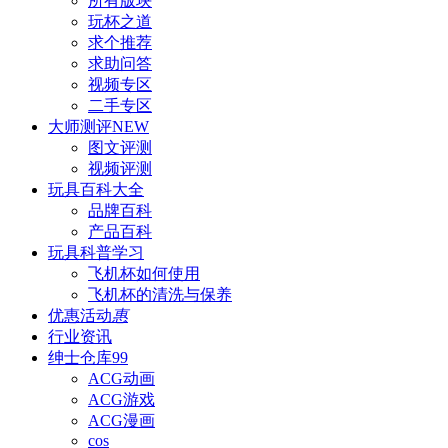
所有版块
玩杯之道
求个推荐
求助问答
视频专区
二手专区
大师测评
NEW
图文评测
视频评测
玩具百科
大全
品牌百科
产品百科
玩具科普
学习
飞机杯如何使用
飞机杯的清洗与保养
优惠活动
惠
行业资讯
绅士仓库
99
ACG动画
ACG游戏
ACG漫画
cos