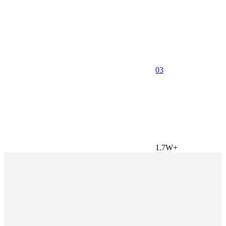
0
3
1.7W+