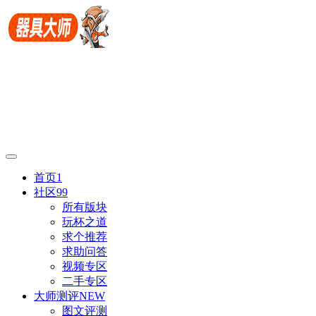
首页
1
社区
99
所有版块
玩杯之道
求个推荐
求助问答
视频专区
二手专区
大师测评
NEW
图文评测