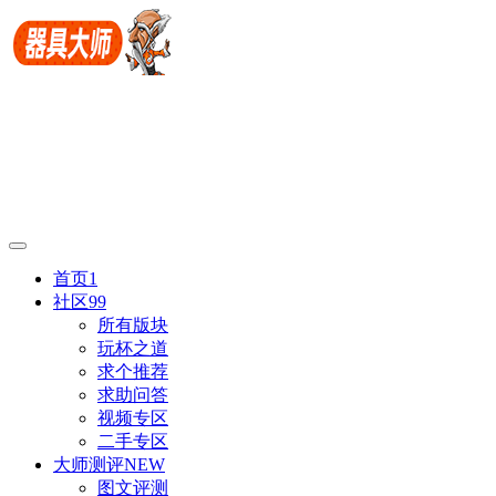
首页
1
社区
99
所有版块
玩杯之道
求个推荐
求助问答
视频专区
二手专区
大师测评
NEW
图文评测