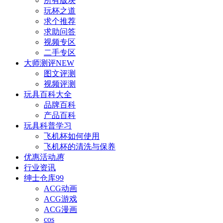
所有版块
玩杯之道
求个推荐
求助问答
视频专区
二手专区
大师测评
NEW
图文评测
视频评测
玩具百科
大全
品牌百科
产品百科
玩具科普
学习
飞机杯如何使用
飞机杯的清洗与保养
优惠活动
惠
行业资讯
绅士仓库
99
ACG动画
ACG游戏
ACG漫画
cos