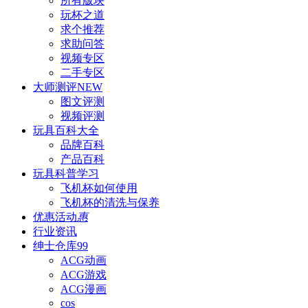
所有版块
玩杯之道
求个推荐
求助问答
视频专区
二手专区
大师测评
NEW
图文评测
视频评测
玩具百科
大全
品牌百科
产品百科
玩具科普
学习
飞机杯如何使用
飞机杯的清洗与保养
优惠活动
惠
行业资讯
绅士仓库
99
ACG动画
ACG游戏
ACG漫画
cos