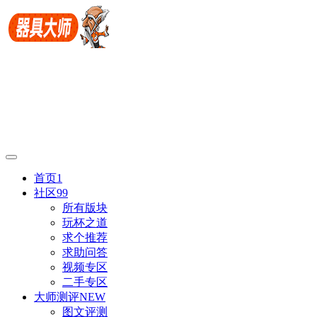
首页
1
社区
99
所有版块
玩杯之道
求个推荐
求助问答
视频专区
二手专区
大师测评
NEW
图文评测