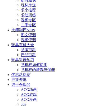
所有版块
玩杯之道
求个推荐
求助问答
视频专区
二手专区
大师测评
NEW
图文评测
视频评测
玩具百科
大全
品牌百科
产品百科
玩具科普
学习
飞机杯如何使用
飞机杯的清洗与保养
优惠活动
惠
行业资讯
绅士仓库
99
ACG动画
ACG游戏
ACG漫画
cos