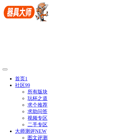
首页
1
社区
99
所有版块
玩杯之道
求个推荐
求助问答
视频专区
二手专区
大师测评
NEW
图文评测