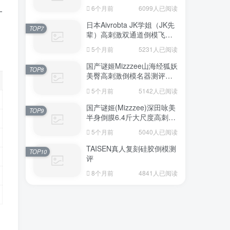
6个月前
6099人已阅读
一
日本Aivrobta JK学姐（JK先
TOP7
辈）高刺激双通道倒模飞机
杯深度测评报告
5个月前
5231人已阅读
国产谜姬Mizzzee山海经狐妖
TOP8
美臀高刺激倒模名器测评报
告
5个月前
5142人已阅读
国产谜姬(Mizzzee)深田咏美
TOP9
半身倒膜6.4斤大尺度高刺激
名器倒模评测报告
5个月前
5040人已阅读
TAISEN真人复刻硅胶倒模测
TOP10
评
8个月前
4841人已阅读