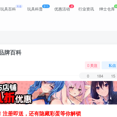
大全
学习
惠
9
玩具百科
玩具科普
优惠活动
行业资讯
绅士仓库
杯品牌百科
关注
私信
0
184
15
领！注册即送，还有隐藏彩蛋等你解锁