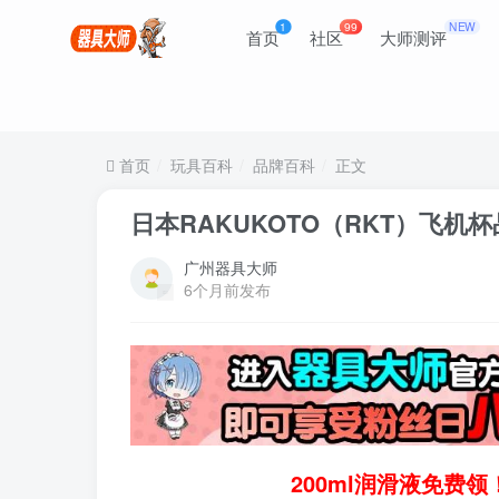
1
99
NEW
首页
社区
大师测评
首页
玩具百科
品牌百科
正文
日本RAKUKOTO（RKT）飞机
广州器具大师
6个月前发布
200ml润滑液免费