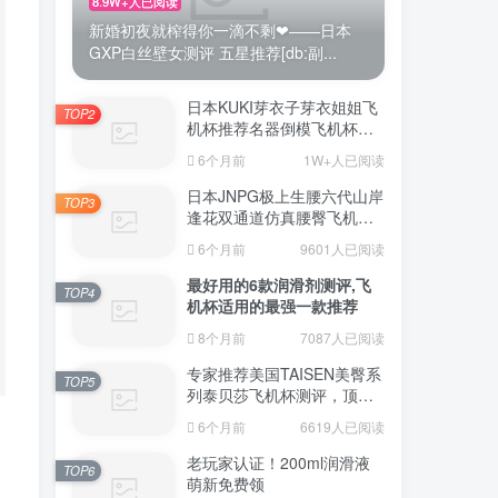
8.9W+人已阅读
新婚初夜就榨得你一滴不剩❤——日本
GXP白丝壁女测评 五星推荐[db:副...
日本KUKI芽衣子芽衣姐姐飞
TOP2
机杯推荐名器倒模飞机杯测
评视频
6个月前
1W+人已阅读
日本JNPG极上生腰六代山岸
TOP3
逢花双通道仿真腰臀飞机杯
（半身款）测评适合追求极
6个月前
9601人已阅读
致真实感的资深玩家
最好用的6款润滑剂测评,飞
TOP4
机杯适用的最强一款推荐
8个月前
7087人已阅读
专家推荐美国TAISEN美臀系
TOP5
列泰贝莎飞机杯测评，顶级
品质带来极致享受!
6个月前
6619人已阅读
老玩家认证！200ml润滑液
TOP6
萌新免费领