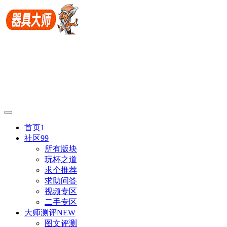
首页
1
社区
99
所有版块
玩杯之道
求个推荐
求助问答
视频专区
二手专区
大师测评
NEW
图文评测