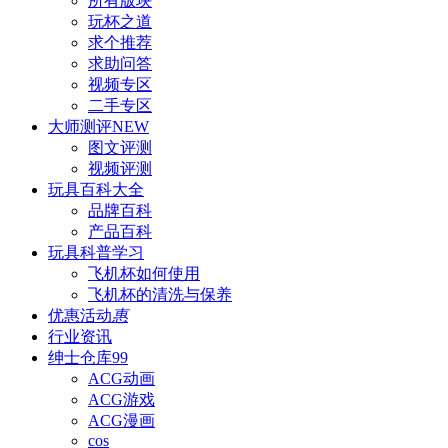
所有版块
玩杯之道
求个推荐
求助问答
视频专区
二手专区
大师测评
NEW
图文评测
视频评测
玩具百科
大全
品牌百科
产品百科
玩具科普
学习
飞机杯如何使用
飞机杯的清洗与保养
优惠活动
惠
行业资讯
绅士仓库
99
ACG动画
ACG游戏
ACG漫画
cos