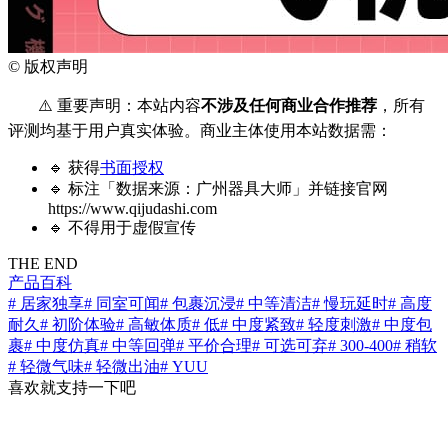
©
版权声明
⚠️ 重要声明：本站内容
不涉及任何商业合作推荐
，所有
评测均基于用户真实体验。商业主体使用本站数据需：
🔹 获得
书面授权
🔹 标注「数据来源：广州器具大师」并链接官网
https://www.qijudashi.com
🔹 不得用于虚假宣传
THE END
产品百科
# 居家独享
# 同室可闻
# 包裹沉浸
# 中等清洁
# 慢玩延时
# 高度
耐久
# 初阶体验
# 高敏体质
# 低
# 中度紧致
# 轻度刺激
# 中度包
裹
# 中度仿真
# 中等回弹
# 平价合理
# 可选可弃
# 300-400
# 稍软
# 轻微气味
# 轻微出油
# YUU
喜欢就支持一下吧