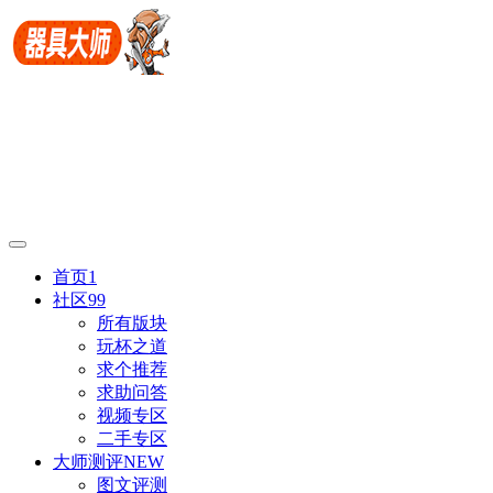
首页
1
社区
99
所有版块
玩杯之道
求个推荐
求助问答
视频专区
二手专区
大师测评
NEW
图文评测