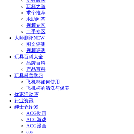
所有版块
玩杯之道
求个推荐
求助问答
视频专区
二手专区
大师测评
NEW
图文评测
视频评测
玩具百科
大全
品牌百科
产品百科
玩具科普
学习
飞机杯如何使用
飞机杯的清洗与保养
优惠活动
惠
行业资讯
绅士仓库
99
ACG动画
ACG游戏
ACG漫画
cos