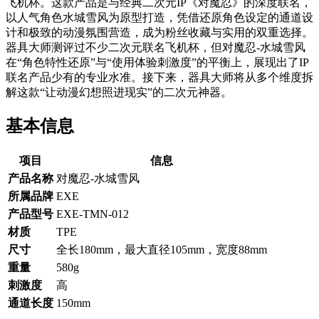
飞机杯。这款产品是与经典二次元IP《对魔忍》的深度联名，
以人气角色水城雪风为原型打造，凭借还原角色设定的通道设
计和极致的动漫氛围营造，成为粉丝收藏与实用的双重选择。
器具大师测评过不少二次元联名飞机杯，但对魔忍-水城雪风
在“角色特性还原”与“使用体验刺激度”的平衡上，展现出了IP
联名产品少有的专业水准。接下来，器具大师将从多个维度拆
解这款“让动漫幻想照进现实”的二次元神器。
基本信息
项目
信息
产品名称
对魔忍-水城雪风
所属品牌
EXE
产品型号
EXE-TMN-012
材质
TPE
尺寸
全长180mm，最大直径105mm，宽度88mm
重量
580g
刺激度
高
通道长度
150mm