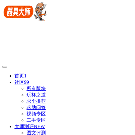
首页
1
社区
99
所有版块
玩杯之道
求个推荐
求助问答
视频专区
二手专区
大师测评
NEW
图文评测