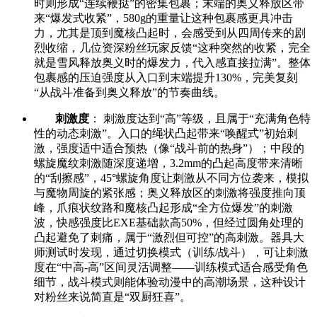
时则形成“连续鞭挞”的密集包裹；末端的奥义释放区带
来“爆发式收紧”，580g的重量让这种包裹感更具冲击
力，尤其是顶到魔核凸起时，会感受到从四周传来的剧
烈收缩，几位资深粉丝玩家反馈“这种突然的收紧，完全
就是雪风释放奥义时的爆发力，代入感直接拉满”。整体
包裹感的压迫强度从入口到末端提升130%，完美复刻
“从战斗准备到奥义释放”的节奏曲线。
刺激度
： 刺激度达到“高”等级，且属于“充满角色特
性的动态刺激”。入口的绳状凸起带来“唤醒式”初始刺
激，强度适中适合预热（像“战斗前的热身”）；中段的
螺旋魔纹刺激随深度递增，3.2mm的凸起高度带来清晰
的“刮擦感”，45°螺旋角度让刺激从不同方位袭来，模拟
与魔物周旋的紧张感；奥义释放区的刺激将强度推向顶
峰，爪痕状纹路和魔核凸起形成“全方位爆发”的刺激
波，快感强度比EXE基础款高50%，但经过圆角处理的
凸起避免了刺痛，属于“激烈但可控”的高刺激。器具大
师测试时发现，通过切换模式（训练/战斗），可让刺激
度在“中高-高”区间灵活调整——训练模式适合感受角色
细节，战斗模式则能体验动漫中的高潮场景，这种设计
对粉丝来说简直是“双厨狂喜”。