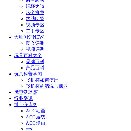
所有版块
玩杯之道
求个推荐
求助问答
视频专区
二手专区
大师测评
NEW
图文评测
视频评测
玩具百科
大全
品牌百科
产品百科
玩具科普
学习
飞机杯如何使用
飞机杯的清洗与保养
优惠活动
惠
行业资讯
绅士仓库
99
ACG动画
ACG游戏
ACG漫画
cos