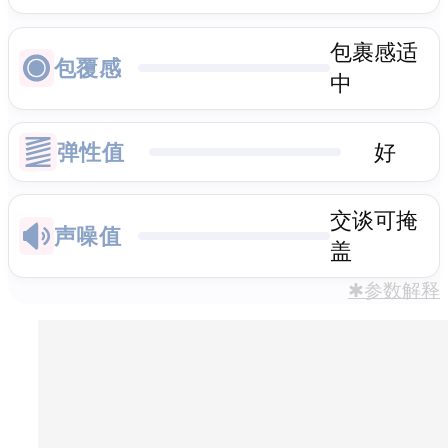
包裹感适
包覆感
中
弹性值
好
交谈可掩
声噪值
盖
✱参数解释