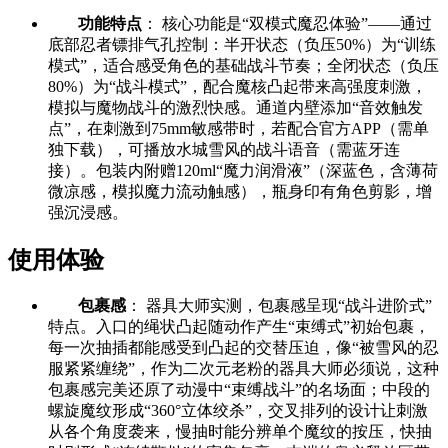
功能特点
： 核心功能是“双模式魔忍体验”——通过
底部忍者镖排气孔控制：半开状态（负压50%）为“训练
模式”，适合感受角色的基础战斗节奏；全闭状态（负压
80%）为“战斗模式”，配合魔核凸起带来高强度刺激，
模拟与魔物战斗的激烈快感。通道内壁添加“音效触发
点”，在刺激到75mm敏感带时，若配合官方APP（需单
独下载），可播放水城雪风的战斗语音（需蓝牙连
接）。包装内附赠120ml“魔力润滑液”（深蓝色，含薄荷
微凉感，模拟魔力流动触感），瓶身印有角色剪影，增
强沉浸感。
使用体验
包裹感
： 器具大师实测，包裹感呈现“战斗进阶式”
特点。入口的绳状凸起随动作产生“束缚式”初始包裹，
每一次抽插都能感受到凸起的交替压迫，像“被雪风的忍
服紧紧缠绕”，作为二次元老粉的器具大师必须说，这种
包裹感完美还原了动漫中“束缚战斗”的名场面；中段的
螺旋魔纹形成“360°立体绞杀”，交叉排列的设计让刺激
从各个角度袭来，慢抽时能分辨单个魔纹的按压，快抽