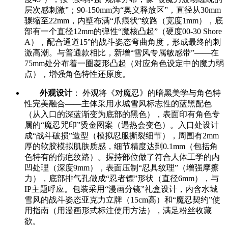
层次感刺激”；90-150mm为“奥义释放区”，直径从30mm
骤缩至22mm，内壁布满“爪痕状”纹路（宽度1mm），底
部有一个直径12mm的弹性“魔核凸起”（硬度00-30 Shore
A），配合通道15°的战斗姿态弯曲角度，形成最终的刺
激高潮。与普通款相比，新增“雪风专属敏感带”——在
75mm处分布着一圈菱形凸起（对应角色设定中的魔力弱
点），增强角色特性还原度。
外观设计
： 外观将《对魔忍》的暗黑美学与角色特
性完美融合——主体采用水城雪风标志性的蓝黑配色
（从入口的深蓝渐变为底部的黑色），表面印有角色专
属的“魔忍咒印”烫金图案（遇热会变色）。入口处设计
成“战斗破损”造型（模拟忍服撕裂细节），周围有2mm
厚的软胶模拟肌肤质感，细节精度达到0.1mm（包括角
色特有的伤疤纹路）。握持部位做了符合人体工学的内
凹处理（深度9mm），表面压制“忍具纹理”（增强摩擦
力），底部排气孔做成“忍者镖”形状（直径6mm），与
IP主题呼应。包装采用“漫画分镜”礼盒设计，内含水城
雪风的战斗姿态亚克力立牌（15cm高）和“魔忍契约”使
用指南（用漫画形式标注使用方法），满足粉丝收藏
欲。