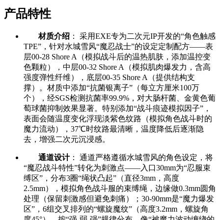
产品特性
材质介绍
： 采用EXE专为二次元IP开发的“角色触感
TPE”，针对水城雪风“魔忍战士”的设定定制配方——表
层00-28 Shore A（模拟战斗后的温热肌肤，添加温控变
色颗粒），中层00-32 Shore A（模拟肌肉爆发力，含高
强度弹性纤维），底层00-35 Shore A（提供结构支
撑）。材质中添加“抗菌银离子”（每立方厘米100万
个），经SGS检测抗菌率99.9%，对大肠杆菌、金黄色葡
萄球菌抑制效果显著。特别添加“战斗痕迹模拟因子”，
表面会随温度变化浮现淡紫色纹路（模拟角色战斗时的
魔力流动），37℃时纹路最清晰，温度降低后逐渐隐
去，增强二次元沉浸感。
通道设计
： 通道严格遵循水城雪风的角色设定，将
“魔忍战斗特性”转化为刺激点——入口30mm为“忍服束
缚区”，分布3圈“绳状凸起”（直径3mm，高度
2.5mm），模拟角色战斗服的束缚绳，边缘做0.3mm圆角
处理（保留刺激感但避免刺痛）；30-90mm是“魔力爆发
区”，6组交叉排列的“螺旋魔纹”（高度3.2mm，螺旋角
度45°），按“强-弱-强”规律分布，像“被魔力波动缠绕的