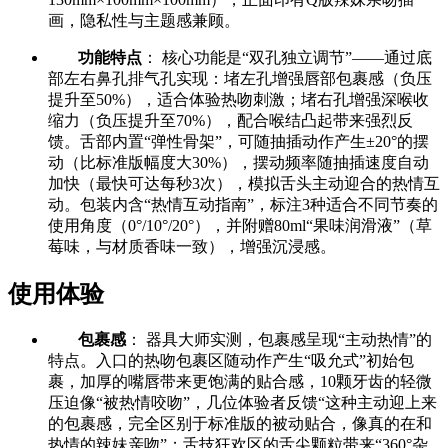
画，隐私性与主题感兼顾。
功能特点
： 核心功能是“双孔独立调节”——通过底
部左右鼻孔排气孔实现：堵左孔增强唇部包裹感（负压
提升至50%），适合体验热吻刺激；堵右孔增强深喉收
缩力（负压提升至70%），配合喉结凸起带来强烈反
馈。舌部内置“弹性骨架”，可随抽插动作产生±20°的摆
动（比标准版幅度大30%），摆动频率随抽插速度自动
加快（最快可达每秒3次），模拟舌头主动迎合的热情互
动。包装内含“热情互动指南”，标注3种适合不同节奏的
使用角度（0°/10°/20°），并附赠80ml“果味润滑液”（草
莓味，与材质香味一致），增强沉浸感。
使用体验
包裹感
： 器具大师实测，包裹感呈现“主动热情”的
特点。入口的热吻包裹区随动作产生“吸允式”初始包
裹，加厚的嘴唇带来更饱满的贴合感，10颗牙齿的轻微
压迫像“被热情咬吻”，几位体验者反馈“这种主动迎上来
的包裹感，完全区别于标准版的被动贴合，像真的在和
热情的辣妹亲吻”；舌技狂欢区的舌尖颗粒带来“360°杂