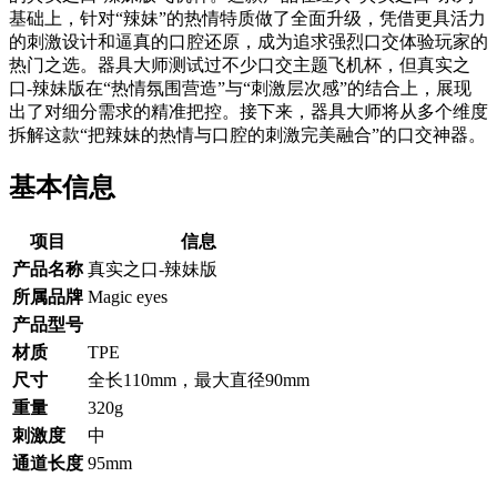
基础上，针对“辣妹”的热情特质做了全面升级，凭借更具活力
的刺激设计和逼真的口腔还原，成为追求强烈口交体验玩家的
热门之选。器具大师测试过不少口交主题飞机杯，但真实之
口-辣妹版在“热情氛围营造”与“刺激层次感”的结合上，展现
出了对细分需求的精准把控。接下来，器具大师将从多个维度
拆解这款“把辣妹的热情与口腔的刺激完美融合”的口交神器。
基本信息
项目
信息
产品名称
真实之口-辣妹版
所属品牌
Magic eyes
产品型号
材质
TPE
尺寸
全长110mm，最大直径90mm
重量
320g
刺激度
中
通道长度
95mm