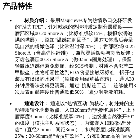
产品特性
材质介绍
： 采用Magic eyes专为热情系口交杯研发
的“活力TPE”，针对辣妹的热情特质定制分层硬度——
唇部区域00-20 Shore A（比标准版软15%，模拟水润饱
满的嘴唇），添加“温感红润因子”，遇37℃体温后会呈
现自然的粉嫩色泽（比常温时深20%）；舌部区域00-25
Shore A（含高弹性纤维），兼顾灵活摆动与刺激反馈；
牙齿包裹层00-35 Shore A（做0.5mm圆角处理），保留
轻微压迫感但避免刺痛。经SGS检测，材质不含邻苯二
甲酸盐，生物相容性达到FDA食品接触级标准，拆开包
装后有淡淡的水果香（添加食用级草莓香精），通风30
分钟后香味变得更清新。通过“抗黏连工艺”，连续使用3
次后表面黏连度比普通款低50%，减少润滑液消耗。
通道设计
： 通道以“热情互动”为核心，将辣妹的主
动特质转化为刺激点。入口20mm为“热吻包裹区”，上下
唇厚度3.5mm（比标准版厚20%），边缘呈自然张开30°
的弧度（模拟主动索吻状态），内部嵌入10颗微型“牙
齿”（直径2.5mm，间距3mm），排列密度比标准版高
25%；20-60mm是“舌技狂欢区”，分布0.8mm高的“舌尖