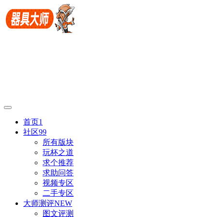
首页
1
社区
99
所有版块
玩杯之道
求个推荐
求助问答
视频专区
二手专区
大师测评
NEW
图文评测