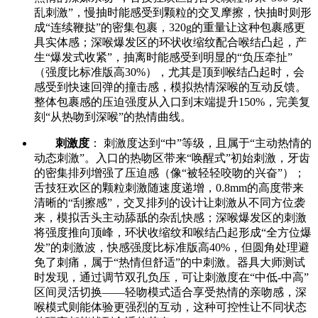
乱刺激”，慢抽时能感受到颗粒的交叉摩擦，快抽时则形
成“连续鞭挞”的密集包裹，320g的重量让这种包裹感更
具实体感；深喉爆发区的环状收缩纹配合喉结凸起，产
生“爆发式收紧”，抽离时能感受到明显的“负压牵扯”
（强度比标准版高30%），尤其是顶到喉结凸起时，会
感受到快速回弹的撞击感，模拟热情深喉的互动反馈。
整体包裹感的压迫强度从入口到末端提升150%，完美复
刻“从热吻到深喉”的热情曲线。
刺激度
： 刺激度达到“中”等级，且属于“主动热情的
动态刺激”。入口的热吻区带来“唤醒式”初始刺激，牙齿
的密集排列增强了压迫感（像“被轻轻咬吻的兴奋”）；
舌技狂欢区的颗粒刺激随速度递增，0.8mm的高度带来
清晰的“刮擦感”，交叉排列的设计让刺激从不同方位袭
来，模拟舌头主动舔舐的杂乱快感；深喉爆发区的刺激
将强度推向顶峰，环状收缩纹和喉结凸起形成“全方位爆
发”的刺激波，快感强度比标准版高40%，但圆角处理避
免了刺痛，属于“热情但舒适”的中刺激。器具大师测试
时发现，通过调节双孔负压，可让刺激度在“中低-中高”
区间灵活切换——轻吻模式适合享受热情的亲吻感，深
喉模式则能体验更强烈的互动，这种可控性让不同状态