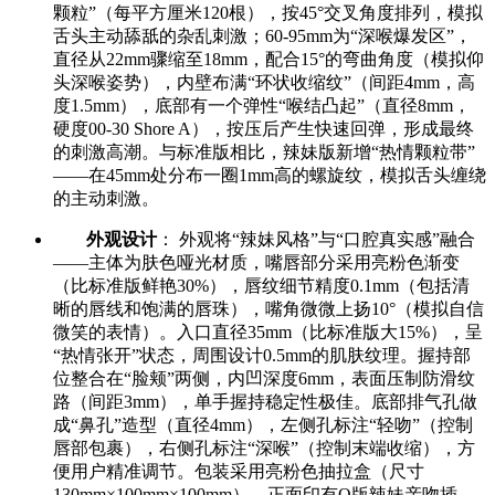
颗粒”（每平方厘米120根），按45°交叉角度排列，模拟
舌头主动舔舐的杂乱刺激；60-95mm为“深喉爆发区”，
直径从22mm骤缩至18mm，配合15°的弯曲角度（模拟仰
头深喉姿势），内壁布满“环状收缩纹”（间距4mm，高
度1.5mm），底部有一个弹性“喉结凸起”（直径8mm，
硬度00-30 Shore A），按压后产生快速回弹，形成最终
的刺激高潮。与标准版相比，辣妹版新增“热情颗粒带”
——在45mm处分布一圈1mm高的螺旋纹，模拟舌头缠绕
的主动刺激。
外观设计
： 外观将“辣妹风格”与“口腔真实感”融合
——主体为肤色哑光材质，嘴唇部分采用亮粉色渐变
（比标准版鲜艳30%），唇纹细节精度0.1mm（包括清
晰的唇线和饱满的唇珠），嘴角微微上扬10°（模拟自信
微笑的表情）。入口直径35mm（比标准版大15%），呈
“热情张开”状态，周围设计0.5mm的肌肤纹理。握持部
位整合在“脸颊”两侧，内凹深度6mm，表面压制防滑纹
路（间距3mm），单手握持稳定性极佳。底部排气孔做
成“鼻孔”造型（直径4mm），左侧孔标注“轻吻”（控制
唇部包裹），右侧孔标注“深喉”（控制末端收缩），方
便用户精准调节。包装采用亮粉色抽拉盒（尺寸
130mm×100mm×100mm），正面印有Q版辣妹亲吻插