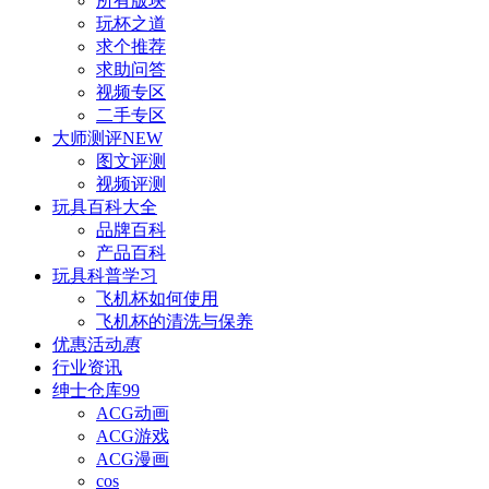
所有版块
玩杯之道
求个推荐
求助问答
视频专区
二手专区
大师测评
NEW
图文评测
视频评测
玩具百科
大全
品牌百科
产品百科
玩具科普
学习
飞机杯如何使用
飞机杯的清洗与保养
优惠活动
惠
行业资讯
绅士仓库
99
ACG动画
ACG游戏
ACG漫画
cos