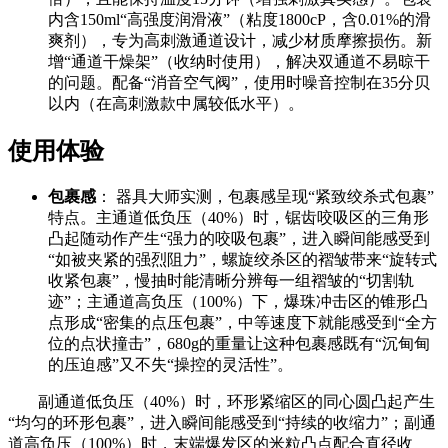
内含150ml“高强度润滑液”（粘度1800cP，含0.01%的滑
爽剂），专为高刺激通道设计，减少材质摩擦损伤。新
增“通道干燥架”（收纳时使用），解决双通道不易晾干
的问题。配备“消音空气阀”，使用时噪音控制在35分贝
以内（在高刺激款中属较低水平）。
使用体验
包裹感
： 器具大师实测，包裹感呈现“紧致绞杀式包裹”
特点。主通道低负压（40%）时，锯齿咬吸区的三角形
凸起随动作产生“强力的咬吸包裹”，进入瞬间能感受到
“如被夹紧的强烈阻力”，螺旋绞杀区的褶皱带来“旋转式
收紧包裹”，慢抽时能清晰分辨每一组褶皱的“切割轨
迹”；主通道高负压（100%）下，爆珠冲击区的锥形凸
点形成“密集的点压包裹”，中等速度下就能感受到“全方
位的点状撞击”，680g的重量让这种包裹感既有“沉甸甸
的压迫感”又不失“操控的灵活性”。
副通道低负压（40%）时，环形紧缩区的同心圆凸起产生
“均匀的环形包裹”，进入瞬间能感受到“持续的收缩力”；副通
道高负压（100%）时，末端爆发区的米粒凸点配合直径收