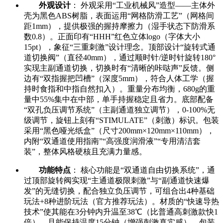
外观设计
： 外观采用“工业机械风”造型——主体外
壳为黑色ABS树脂，表面运用“网格防滑工艺”（网格间
距1mm），提供极强的握持摩擦力（湿手状态下防滑系
数0.8）。正面印有“HHH”红色立体logo（字体大小
15pt），象征“三重刺激”设计理念。顶部设计“旋转式通
道切换阀”（直径40mm），通过顺时针/逆时针旋转180°
实现主副通道切换，切换时有“清晰的咔哒声”反馈。侧
边有“双指握把凹槽”（深度5mm），符合人体工学（握
持时食指和中指自然扣入）。重量分布均衡，680g的重
量中55%集中在中部，单手持握稳定且省力。底部配备
“双孔负压调节系统”（主副通道独立调节），0-100%无
级调节，旋钮上刻有“STIMULATE”（刺激）标识。包装
采用“黑色哑光纸盒”（尺寸200mm×120mm×110mm），
内附“双通道使用指南”“高强度润滑液”“专用清洁套
装”，整体风格硬核且充满力量感。
功能特点
： 核心功能是“双通道自由切换系统”，通
过顶部旋转阀实现“主通道极限刺激”与“副通道快速爆
发”的无缝切换，配合独立负压调节，可组合出4种基础
玩法+8种进阶玩法（官方推荐玩法）。材质的“快速导热
技术”使其能在3分钟内升温至38℃（比普通高刺激款快1
倍），且能保持温度15分钟（增强刺激真实感）。包装