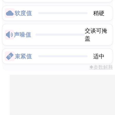
软度值
稍硬
交谈可掩
声噪值
盖
束紧值
适中
✱参数解释