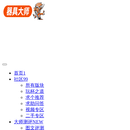
首页
1
社区
99
所有版块
玩杯之道
求个推荐
求助问答
视频专区
二手专区
大师测评
NEW
图文评测