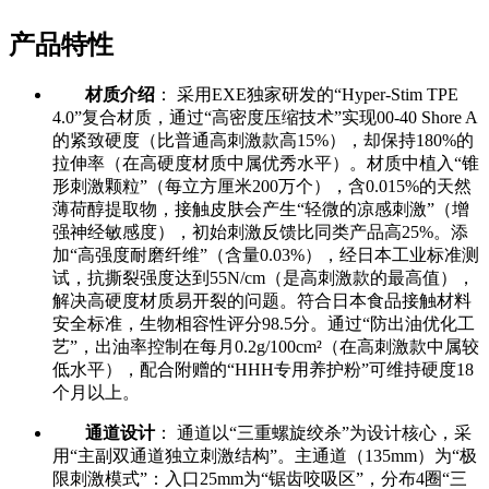
产品特性
材质介绍
： 采用EXE独家研发的“Hyper-Stim TPE
4.0”复合材质，通过“高密度压缩技术”实现00-40 Shore A
的紧致硬度（比普通高刺激款高15%），却保持180%的
拉伸率（在高硬度材质中属优秀水平）。材质中植入“锥
形刺激颗粒”（每立方厘米200万个），含0.015%的天然
薄荷醇提取物，接触皮肤会产生“轻微的凉感刺激”（增
强神经敏感度），初始刺激反馈比同类产品高25%。添
加“高强度耐磨纤维”（含量0.03%），经日本工业标准测
试，抗撕裂强度达到55N/cm（是高刺激款的最高值），
解决高硬度材质易开裂的问题。符合日本食品接触材料
安全标准，生物相容性评分98.5分。通过“防出油优化工
艺”，出油率控制在每月0.2g/100cm²（在高刺激款中属较
低水平），配合附赠的“HHH专用养护粉”可维持硬度18
个月以上。
通道设计
： 通道以“三重螺旋绞杀”为设计核心，采
用“主副双通道独立刺激结构”。主通道（135mm）为“极
限刺激模式”：入口25mm为“锯齿咬吸区”，分布4圈“三