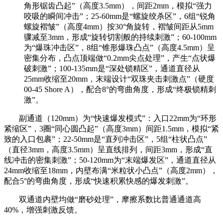
角形锯齿凸起”（高度3.5mm），间距2mm，模拟“强力
咬吸的瞬间冲击”；25-60mm是“螺旋绞杀区”，6组“锐角
螺旋褶皱”（高度4mm）按30°角旋转，褶皱间距从5mm
骤减至3mm，形成“旋转切割般的持续刺激”；60-100mm
为“爆珠冲击区”，8组“锥形爆珠凸点”（高度4.5mm）呈
密集分布，凸点顶端做“0.2mm尖点处理”，产生“点状爆
破刺激”；100-135mm是“深处锁精区”，通道直径从
25mm收缩至20mm，末端设计“双珠夹击刺激点”（硬度
00-45 Shore A），配合8°的弯曲角度，形成“终极锁精刺
激”。
副通道（120mm）为“快速爆发模式”：入口22mm为“环形
紧缩区”，3圈“同心圆凸起”（高度3mm）间距1.5mm，模拟“紧
致的入口包裹”；22-50mm是“直列冲击区”，5组“柱状凸点”
（直径3mm，高度3.5mm）呈直线排列，间距3mm，形成“直
线冲击的密集刺激”；50-120mm为“末端爆发区”，通道直径从
24mm收缩至18mm，内壁布满“米粒状小凸点”（高度2mm），
配合5°的弯曲角度，形成“快速积累快感的爆发刺激”。
双通道内壁均做“磨砂处理”，摩擦系数比普通通道高
40%，增强刺激反馈。