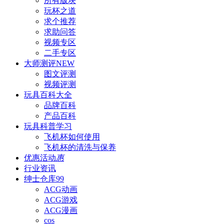
所有版块
玩杯之道
求个推荐
求助问答
视频专区
二手专区
大师测评
NEW
图文评测
视频评测
玩具百科
大全
品牌百科
产品百科
玩具科普
学习
飞机杯如何使用
飞机杯的清洗与保养
优惠活动
惠
行业资讯
绅士仓库
99
ACG动画
ACG游戏
ACG漫画
cos