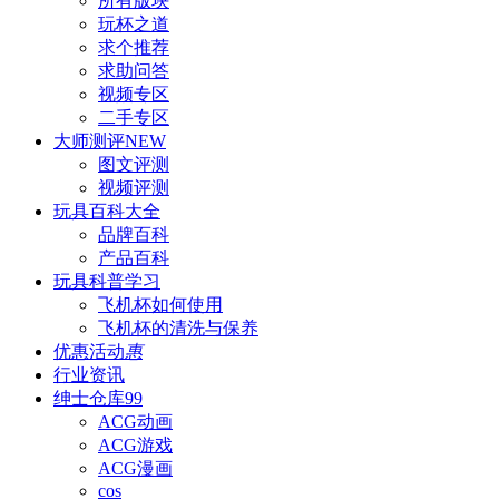
所有版块
玩杯之道
求个推荐
求助问答
视频专区
二手专区
大师测评
NEW
图文评测
视频评测
玩具百科
大全
品牌百科
产品百科
玩具科普
学习
飞机杯如何使用
飞机杯的清洗与保养
优惠活动
惠
行业资讯
绅士仓库
99
ACG动画
ACG游戏
ACG漫画
cos