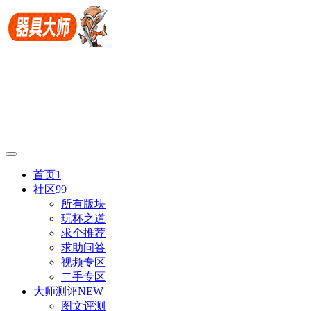
首页
1
社区
99
所有版块
玩杯之道
求个推荐
求助问答
视频专区
二手专区
大师测评
NEW
图文评测