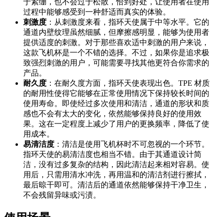
于紧绷，也不会过于松散，恰到好处，让使用者在使用
过程中能够感受到一种舒适而真实的体验。
刺激度
：从刺激度来看，指环天使属于中等水平。它的
通道内壁纹理虽然细腻，但摩擦感明显，能够为使用者
提供适度的刺激。对于那些喜欢适中刺激的用户来说，
这款飞机杯是一个不错的选择。不过，如果你是追求极
致强烈刺激的用户，可能需要寻找其他更符合你需求的
产品。
耐久度
：在耐久度方面，指环天使表现出色。TPE 材质
的耐用性使得它能够在正常使用情况下保持较长时间的
使用寿命。即使经过多次使用和清洁，通道的形状和质
感也不会有太大的变化，依然能够保持良好的使用效
果。这在一定程度上减少了用户的更换频率，降低了使
用成本。
易清洁度
：清洁是使用飞机杯时不可忽视的一个环节。
指环天使的易清洁度也相当不错。由于其通道设计简
洁，没有过多复杂的结构，因此清洁起来相对容易。使
用后，只需用清水冲洗，再用温和的清洁剂进行擦拭，
最后晾干即可。清洁后的通道依然能够保持干净卫生，
不会残留异味或污渍。