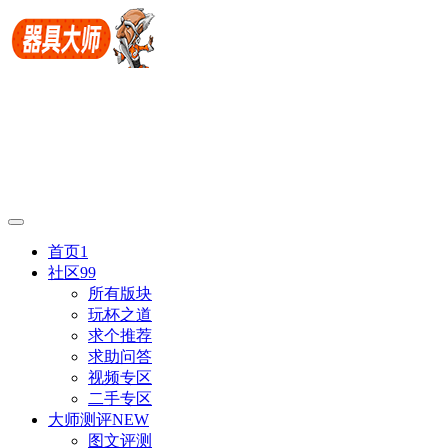
首页
1
社区
99
所有版块
玩杯之道
求个推荐
求助问答
视频专区
二手专区
大师测评
NEW
图文评测