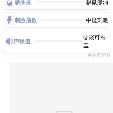
渗油度
极微渗油
刺激指数
中度刺激
交谈可掩
声噪值
盖
✱参数解释