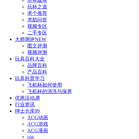
所有版块
玩杯之道
求个推荐
求助问答
视频专区
二手专区
大师测评
NEW
图文评测
视频评测
玩具百科
大全
品牌百科
产品百科
玩具科普
学习
飞机杯如何使用
飞机杯的清洗与保养
优惠活动
惠
行业资讯
绅士仓库
99
ACG动画
ACG游戏
ACG漫画
cos