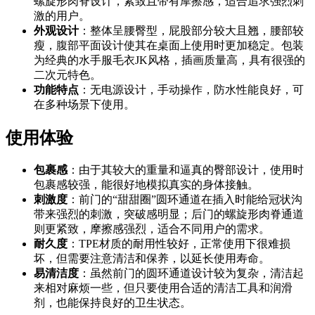
螺旋形肉脊设计，紧致且带有摩擦感，适合追求强烈刺
激的用户。
外观设计
：整体呈腰臀型，屁股部分较大且翘，腰部较
瘦，腹部平面设计使其在桌面上使用时更加稳定。包装
为经典的水手服毛衣JK风格，插画质量高，具有很强的
二次元特色。
功能特点
：无电源设计，手动操作，防水性能良好，可
在多种场景下使用。
使用体验
包裹感
：由于其较大的重量和逼真的臀部设计，使用时
包裹感较强，能很好地模拟真实的身体接触。
刺激度
：前门的“甜甜圈”圆环通道在插入时能给冠状沟
带来强烈的刺激，突破感明显；后门的螺旋形肉脊通道
则更紧致，摩擦感强烈，适合不同用户的需求。
耐久度
：TPE材质的耐用性较好，正常使用下很难损
坏，但需要注意清洁和保养，以延长使用寿命。
易清洁度
：虽然前门的圆环通道设计较为复杂，清洁起
来相对麻烦一些，但只要使用合适的清洁工具和润滑
剂，也能保持良好的卫生状态。