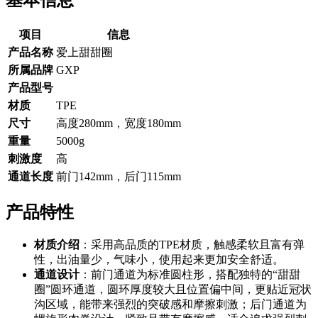
基本信息
项目
信息
产品名称
爱上甜甜圈
所属品牌
GXP
产品型号
材质
TPE
尺寸
高度280mm，宽度180mm
重量
5000g
刺激度
高
通道长度
前门142mm，后门115mm
产品特性
材质介绍
：采用高品质的TPE材质，触感柔软且富有弹
性，出油量少，气味小，使用起来更加安全舒适。
通道设计
：前门通道为标准圆柱形，搭配独特的“甜甜
圈”圆环通道，圆环厚度较大且位置偏中间，更贴近冠状
沟区域，能带来强烈的突破感和摩擦刺激；后门通道为