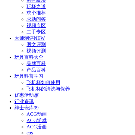
所有版块
玩杯之道
求个推荐
求助问答
视频专区
二手专区
大师测评
NEW
图文评测
视频评测
玩具百科
大全
品牌百科
产品百科
玩具科普
学习
飞机杯如何使用
飞机杯的清洗与保养
优惠活动
惠
行业资讯
绅士仓库
99
ACG动画
ACG游戏
ACG漫画
cos