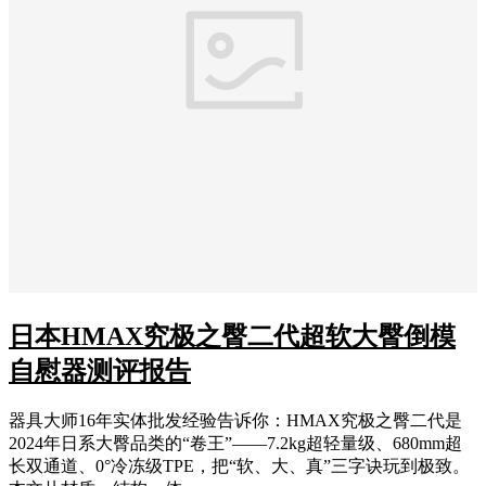
日本HMAX究极之臀二代超软大臀倒模
自慰器测评报告
器具大师16年实体批发经验告诉你：HMAX究极之臀二代是
2024年日系大臀品类的“卷王”——7.2kg超轻量级、680mm超
长双通道、0°冷冻级TPE，把“软、大、真”三字诀玩到极致。