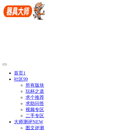
首页
1
社区
99
所有版块
玩杯之道
求个推荐
求助问答
视频专区
二手专区
大师测评
NEW
图文评测