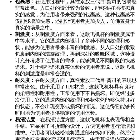
包裹感
：在使用过程中，真性素股三代目-葵司的包裹感
非常出色。入口处的设计较为紧致，能够很好地模拟真
实的感觉，为使用者带来强烈的包裹感。这种包裹感不
仅能够增加快感，还能让使用者更加投入，仿佛置身于
真实的场景之中。
刺激度
：从刺激度方面来看，这款飞机杯的刺激度属于
中等水平。它的通道内部设计了多种不同的纹理和形
状，能够为使用者带来丰富的刺激感。从入口处的紧致
包裹到内部的螺旋纹理，再到深处的吸吮区域，这种设
计充分考虑了使用者的需求，能够满足不同阶段的快感
追求。对于那些追求真实体验的使用者来说，这款飞机
杯的刺激度是非常合适的。
耐久度
：在耐久度方面，真性素股三代目-葵司的表现也
非常出色。由于采用了TPE材质，这款飞机杯具有良好
的柔韧性和耐用性，正常使用下不易损坏。即使经过多
次使用，它的通道内部的纹理和形状依然能够保持良好
的状态，不会出现变形或损坏的情况。这使得它能够长
时间地为使用者提供稳定的使用体验。
易清洁度
：在易清洁度方面，这款飞机杯也表现得相当
不错。它采用了可拆卸的设计，方便使用者进行清洁和
维护。使用者可以轻松地将通道部分拆卸下来，然后使
用清水或专用的清洁剂进行清洗。由于其通道内部的纹