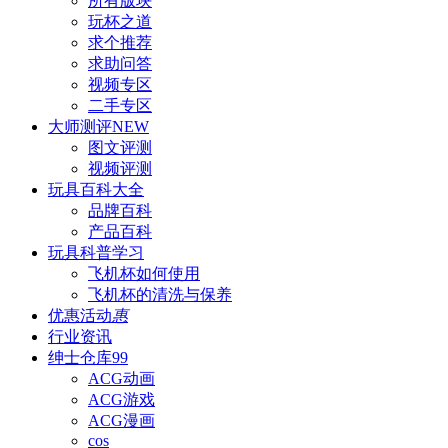
所有版块
玩杯之道
求个推荐
求助问答
视频专区
二手专区
大师测评
NEW
图文评测
视频评测
玩具百科
大全
品牌百科
产品百科
玩具科普
学习
飞机杯如何使用
飞机杯的清洗与保养
优惠活动
惠
行业资讯
绅士仓库
99
ACG动画
ACG游戏
ACG漫画
cos