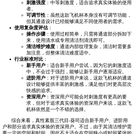
刺激强度
：中等刺激度，适合追求真实体验的使用
者。
可调节性
：虽然这款飞机杯本身没有可调节功能，
但其通道设计已经能够满足不同使用者的需求。
使用复杂度评估
：
操作步骤
：使用过程简单，只需将通道部分拆卸下
来，使用清水或专用清洁剂清洗即可。
清洁维护难度
：通道内部纹理复杂，清洁时需要多
加注意，但整体清洁难度适中。
行业标准对比
：
新手用户
：适合新手用户尝试，因为它的刺激度适
中，不会过于强烈，能够让新手用户逐渐适应。
进阶用户
：对于进阶用户来说，这款飞机杯的通道
设计能够提供丰富的刺激感，满足他们对更高层次
快感的追求。
资深用户
：资深用户可能会对刺激度有更高的要
求，但对于追求真实体验的资深用户来说，这款飞
机杯依然是一个不错的选择。
综合来看，真性素股三代目-葵司适合新手用户、进阶用
户和部分追求真实体验的资深用户。不过，由于其清洁维护需
要一定的空间和时间，因此不太适合在空间狭小或时间紧张的