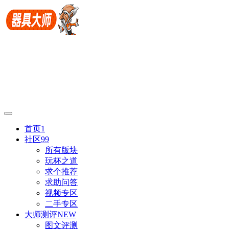
首页
1
社区
99
所有版块
玩杯之道
求个推荐
求助问答
视频专区
二手专区
大师测评
NEW
图文评测