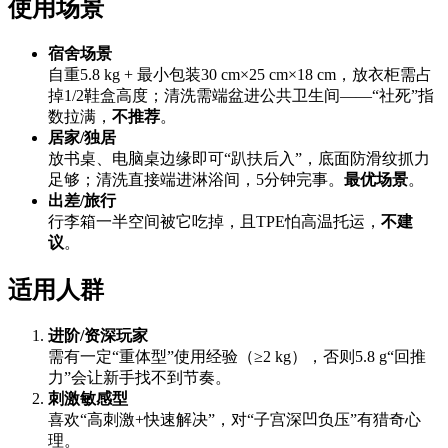
使用场景
宿舍场景
自重5.8 kg + 最小包装30 cm×25 cm×18 cm，放衣柜需占
掉1/2鞋盒高度；清洗需端盆进公共卫生间——“社死”指
数拉满，
不推荐
。
居家/独居
放书桌、电脑桌边缘即可“趴扶后入”，底面防滑纹抓力
足够；清洗直接端进淋浴间，5分钟完事。
最优场景
。
出差/旅行
行李箱一半空间被它吃掉，且TPE怕高温托运，
不建
议
。
适用人群
进阶/资深玩家
需有一定“重体型”使用经验（≥2 kg），否则5.8 g“回推
力”会让新手找不到节奏。
刺激敏感型
喜欢“高刺激+快速解决”，对“子宫深凹负压”有猎奇心
理。