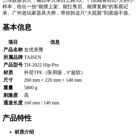
三维数据切入，辅以本人亲自上路3次、门店顾客回访7人的小
样本，给出一份“能摆上架、能扛售后、能撑复购”的客观记
录。广州老玩家器具大师，带你拆这只“大屁股”到底值不值。
基本信息
项目
信息
产品名称
女优美臀
所属品牌
TAISEN
产品型号
TH-2022 Hip-Pro
材质
外层TPE（医用级，0°超软）
尺寸
260 mm × 220 mm × 140 mm
重量
5800 g
刺激度
高
通道长度
160 mm / 140 mm
产品特性
材质介绍