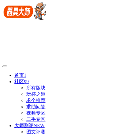
首页
1
社区
99
所有版块
玩杯之道
求个推荐
求助问答
视频专区
二手专区
大师测评
NEW
图文评测