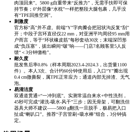
肉顶回来”。5800 g自重带来“反推力”，无需手扶即可保
持节奏；0°外层像“水枕”一样把整段大腿包裹，几乎没
有“TPE回推空洞”。
刺激度
官方标“高”并不虚。前端“Y”字肉瓣会把冠状沟反复“刮”
开；中段子宫环直径仅22 mm，对亚洲平均周径95 mm用
户而言，等于“环状橡皮筋”每秒套动30次；末端深凹形
成“负压塞”，拔出瞬间“啵”响——门店7名顾客里5人反
馈“＜3分钟缴枪”。
耐久度
批发售后率0.8%（样本周期2023.4-2024.3，出货量1100
件）。本人3次、合计约60分钟使用后，入口“Y”瓣出现
0.4 cm微撕裂，属TPE正常应力；通道内部无掉渣、无气
泡。
易清洁度
双通道贯通=“一冲到底”。实测常温自来水+中性洗剂，
45秒可完成“灌洗-吸水-风干”三步；因无骨架，可翻洗但
器具大师不建议——5800 g翻洗一旦脱手，极易把入口
扯成“喇叭口”。推荐“子宫管刷+吸水棒”组合，3分钟搞
定。