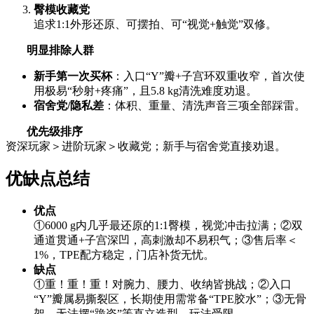
臀模收藏党
追求1:1外形还原、可摆拍、可“视觉+触觉”双修。
明显排除人群
新手第一次买杯
：入口“Y”瓣+子宫环双重收窄，首次使
用极易“秒射+疼痛”，且5.8 kg清洗难度劝退。
宿舍党/隐私差
：体积、重量、清洗声音三项全部踩雷。
优先级排序
资深玩家＞进阶玩家＞收藏党；新手与宿舍党直接劝退。
优缺点总结
优点
①6000 g内几乎最还原的1:1臀模，视觉冲击拉满；②双
通道贯通+子宫深凹，高刺激却不易积气；③售后率＜
1%，TPE配方稳定，门店补货无忧。
缺点
①重！重！重！对腕力、腰力、收纳皆挑战；②入口
“Y”瓣属易撕裂区，长期使用需常备“TPE胶水”；③无骨
架，无法摆“跪姿”等直立造型，玩法受限。