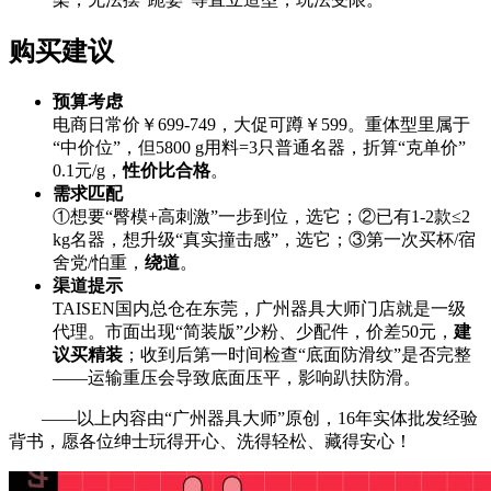
购买建议
预算考虑
电商日常价￥699-749，大促可蹲￥599。重体型里属于
“中价位”，但5800 g用料=3只普通名器，折算“克单价”
0.1元/g，
性价比合格
。
需求匹配
①想要“臀模+高刺激”一步到位，选它；②已有1-2款≤2
kg名器，想升级“真实撞击感”，选它；③第一次买杯/宿
舍党/怕重，
绕道
。
渠道提示
TAISEN国内总仓在东莞，广州器具大师门店就是一级
代理。市面出现“简装版”少粉、少配件，价差50元，
建
议买精装
；收到后第一时间检查“底面防滑纹”是否完整
——运输重压会导致底面压平，影响趴扶防滑。
——以上内容由“广州器具大师”原创，16年实体批发经验
背书，愿各位绅士玩得开心、洗得轻松、藏得安心！