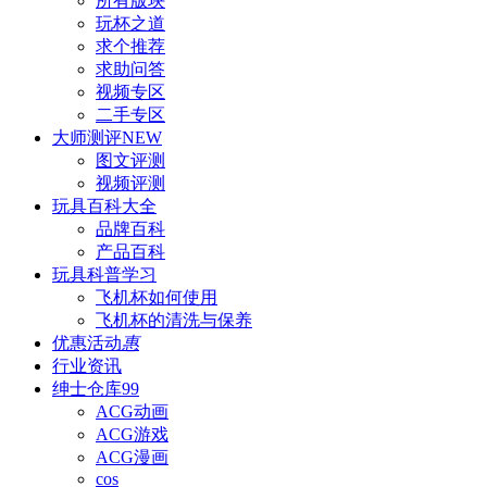
所有版块
玩杯之道
求个推荐
求助问答
视频专区
二手专区
大师测评
NEW
图文评测
视频评测
玩具百科
大全
品牌百科
产品百科
玩具科普
学习
飞机杯如何使用
飞机杯的清洗与保养
优惠活动
惠
行业资讯
绅士仓库
99
ACG动画
ACG游戏
ACG漫画
cos