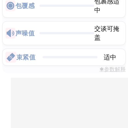
包裹感适
包覆感
中
交谈可掩
声噪值
盖
束紧值
适中
✱参数解释