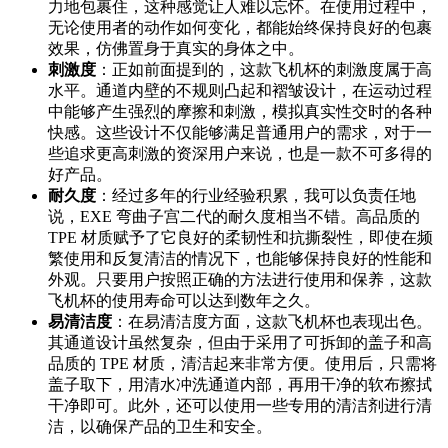
力地包裹住，这种感觉让人难以忘怀。在使用过程中，
无论使用者的动作如何变化，都能始终保持良好的包裹
效果，仿佛置身于真实的身体之中。
刺激度
：正如前面提到的，这款飞机杯的刺激度属于高
水平。通道内壁的不规则凸起和褶皱设计，在运动过程
中能够产生强烈的摩擦和刺激，模拟真实性交时的各种
快感。这些设计不仅能够满足普通用户的需求，对于一
些追求更高刺激的资深用户来说，也是一款不可多得的
好产品。
耐久度
：经过多年的行业经验积累，我可以负责任地
说，EXE 弯曲子宫二代的耐久度相当不错。高品质的
TPE 材质赋予了它良好的柔韧性和抗撕裂性，即使在频
繁使用和反复清洁的情况下，也能够保持良好的性能和
外观。只要用户按照正确的方法进行使用和保养，这款
飞机杯的使用寿命可以达到数年之久。
易清洁度
：在易清洁度方面，这款飞机杯也表现出色。
其通道设计虽然复杂，但由于采用了可拆卸的盖子和高
品质的 TPE 材质，清洁起来非常方便。使用后，只需将
盖子取下，用清水冲洗通道内部，再用干净的软布擦拭
干净即可。此外，还可以使用一些专用的清洁剂进行清
洁，以确保产品的卫生和安全。