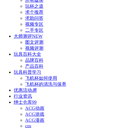
所有版块
玩杯之道
求个推荐
求助问答
视频专区
二手专区
大师测评
NEW
图文评测
视频评测
玩具百科
大全
品牌百科
产品百科
玩具科普
学习
飞机杯如何使用
飞机杯的清洗与保养
优惠活动
惠
行业资讯
绅士仓库
99
ACG动画
ACG游戏
ACG漫画
cos