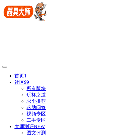
首页
1
社区
99
所有版块
玩杯之道
求个推荐
求助问答
视频专区
二手专区
大师测评
NEW
图文评测