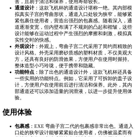
害，且易于清洁和保养，使用寿命较长。
通道设计
：这款飞机杯的通道设计堪称一绝。其内部模
拟真实子宫的弯曲形状，通道入口处较为狭窄，能够紧
紧包裹住使用者，营造出强烈的包裹感。随着深入，通
道逐渐变宽，但内壁布满了不规则的凸起和褶皱，这些
设计能够在运动过程中产生强烈的摩擦和刺激，模拟真
实性交时的快感。
外观设计
：外观上，弯曲子宫二代采用了简约而精致的
设计风格。外壳采用磨砂质感的塑料材质，不仅美观大
方，还具有良好的防滑效果，方便用户在使用时握持。
整体造型小巧玲珑，便于携带和隐藏。
功能特点
：除了出色的通道设计外，这款飞机杯还具备
一些实用的功能特点。例如，它采用了可拆卸的盖子设
计，方便用户在使用前后进行清洁和保养。此外，其内
部通道还可以添加适量的润滑液，以进一步提升使用体
验。
使用体验
包裹感
：EXE 弯曲子宫二代的包裹感非常出色。通道入
口处的狭窄设计能够紧紧贴合使用者，仿佛被温柔而有