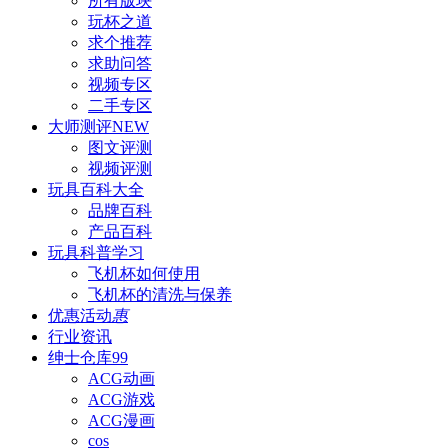
所有版块
玩杯之道
求个推荐
求助问答
视频专区
二手专区
大师测评
NEW
图文评测
视频评测
玩具百科
大全
品牌百科
产品百科
玩具科普
学习
飞机杯如何使用
飞机杯的清洗与保养
优惠活动
惠
行业资讯
绅士仓库
99
ACG动画
ACG游戏
ACG漫画
cos