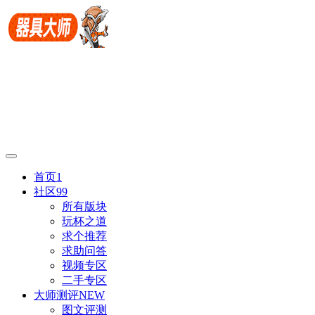
首页
1
社区
99
所有版块
玩杯之道
求个推荐
求助问答
视频专区
二手专区
大师测评
NEW
图文评测