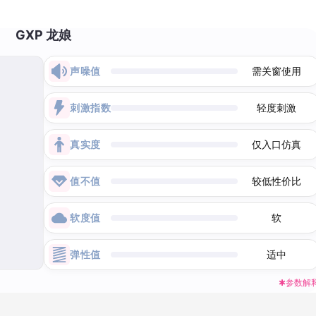
GXP 龙娘
声噪值
需关窗使用
刺激指数
轻度刺激
真实度
仅入口仿真
值不值
较低性价比
软度值
软
弹性值
适中
✱参数解