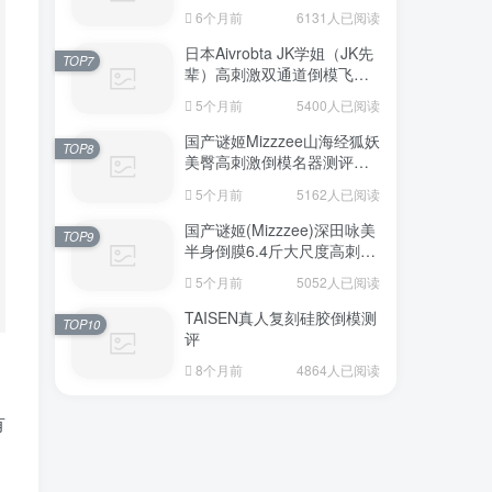
6个月前
6131人已阅读
日本Aivrobta JK学姐（JK先
TOP7
辈）高刺激双通道倒模飞机
杯深度测评报告
5个月前
5400人已阅读
国产谜姬Mizzzee山海经狐妖
TOP8
美臀高刺激倒模名器测评报
告
5个月前
5162人已阅读
国产谜姬(Mizzzee)深田咏美
TOP9
半身倒膜6.4斤大尺度高刺激
名器倒模评测报告
5个月前
5052人已阅读
TAISEN真人复刻硅胶倒模测
TOP10
评
8个月前
4864人已阅读
有
，