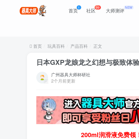
1
99
NEW
首页
社区
大师测评
首页
玩具百科
产品百科
正文
日本GXP龙娘龙之幻想与极致体
广州器具大师杯研社
2个月前更新
200ml润滑液免费