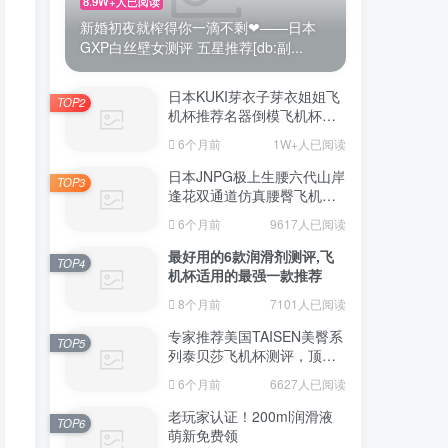
8.9W+人已阅读
新婚初夜就榨得你一滴不剩❤——日本
GXP白丝壁女测评 五星推荐[db:副...
日本KUKI芽衣子芽衣姐姐飞
TOP2
机杯推荐名器倒模飞机杯测
评视频
6个月前
1W+人已阅读
日本JNPG极上生腰六代山岸
TOP3
逢花双通道仿真腰臀飞机杯
（半身款）测评适合追求极
6个月前
9617人已阅读
致真实感的资深玩家
最好用的6款润滑剂测评,飞
TOP4
机杯适用的最强一款推荐
8个月前
7101人已阅读
专家推荐美国TAISEN美臀系
TOP5
列泰贝莎飞机杯测评，顶级
品质带来极致享受!
6个月前
6627人已阅读
老玩家认证！200ml润滑液
TOP6
萌新免费领