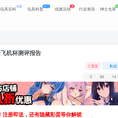
大全
学习
惠
9
玩具百科
玩具科普
优惠活动
行业资讯
绅士仓库
验飞机杯测评报告
关注
私信
0
86
14
领！注册即送，还有隐藏彩蛋等你解锁