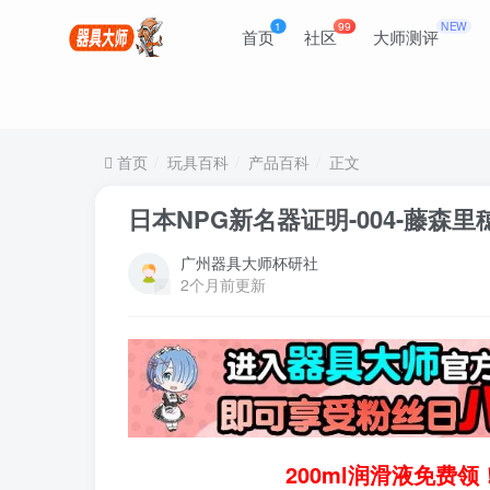
1
99
NEW
首页
社区
大师测评
首页
玩具百科
产品百科
正文
日本NPG新名器证明-004-藤森
广州器具大师杯研社
2个月前更新
200ml润滑液免费