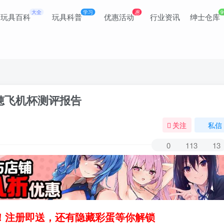
大全
学习
惠
9
玩具百科
玩具科普
优惠活动
行业资讯
绅士仓库
里穂飞机杯测评报告
关注
私信
0
113
13
领！注册即送，还有隐藏彩蛋等你解锁