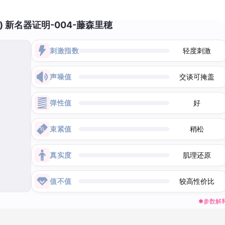
) 新名器证明-004-藤森里穂
刺激指数
轻度刺激
声噪值
交谈可掩盖
弹性值
好
束紧值
稍松
真实度
肌理还原
值不值
较高性价比
✱参数解