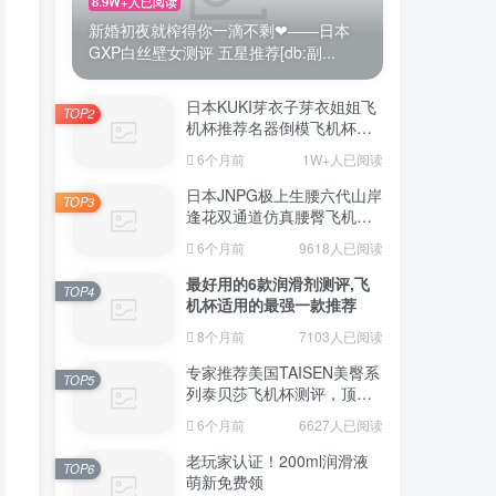
8.9W+人已阅读
新婚初夜就榨得你一滴不剩❤——日本
GXP白丝壁女测评 五星推荐[db:副...
日本KUKI芽衣子芽衣姐姐飞
TOP2
机杯推荐名器倒模飞机杯测
评视频
6个月前
1W+人已阅读
日本JNPG极上生腰六代山岸
TOP3
逢花双通道仿真腰臀飞机杯
（半身款）测评适合追求极
6个月前
9618人已阅读
致真实感的资深玩家
最好用的6款润滑剂测评,飞
TOP4
机杯适用的最强一款推荐
8个月前
7103人已阅读
专家推荐美国TAISEN美臀系
TOP5
列泰贝莎飞机杯测评，顶级
品质带来极致享受!
6个月前
6627人已阅读
老玩家认证！200ml润滑液
TOP6
萌新免费领