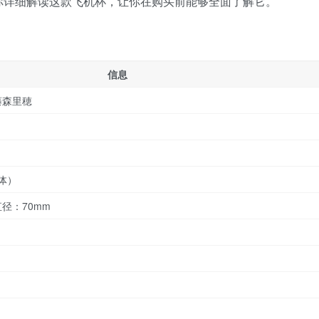
你详细解读这款飞机杯，让你在购买前能够全面了解它。
信息
藤森里穂
体）
直径：70mm