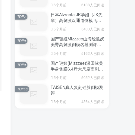
6个月前
6138人已阅读
日本Aivrobta JK学姐（JK先
TOP7
辈）高刺激双通道倒模飞机
杯深度测评报告
5个月前
5400人已阅读
国产谜姬Mizzzee山海经狐妖
TOP8
美臀高刺激倒模名器测评报
告
5个月前
5162人已阅读
国产谜姬(Mizzzee)深田咏美
TOP9
半身倒膜6.4斤大尺度高刺激
名器倒模评测报告
5个月前
5052人已阅读
TAISEN真人复刻硅胶倒模测
TOP10
评
8个月前
4864人已阅读
，