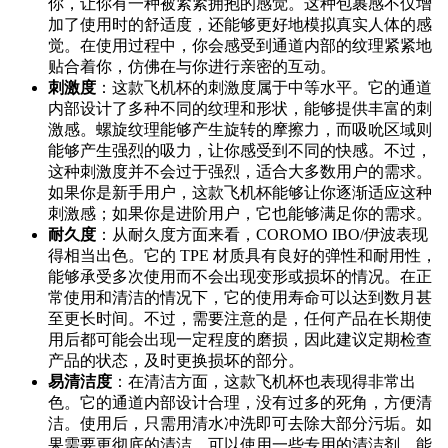
你，让你有一种被紧紧拥抱的感觉。这种包裹感不仅增
加了使用时的舒适度，还能够更好地模拟真实人体的感
觉。在使用过程中，你会感受到通道内部的纹理紧紧地
贴合着你，仿佛在与你进行亲密的互动。
刺激度
：这款飞机杯的刺激度属于中等水平。它的通道
内部设计了多种不同的纹理和形状，能够提供丰富的刺
激感。螺旋纹理能够产生旋转的摩擦力，而吸吮区域则
能够产生强烈的吸力，让你感受到不同的快感。不过，
这种刺激度并不会过于强烈，适合大多数用户的需求。
如果你是新手用户，这款飞机杯能够让你逐渐适应这种
刺激感；如果你是进阶用户，它也能够满足你的需求。
耐久度
：从耐久度方面来看，COROMO IBO/伊波表现
得相当出色。它的 TPE 材质具有良好的弹性和耐用性，
能够承受多次使用而不会出现变形或损坏的情况。在正
常使用和清洁的情况下，它的使用寿命可以达到数月甚
至更长时间。不过，需要注意的是，任何产品在长期使
用后都可能会出现一定程度的磨损，因此建议定期检查
产品的状态，及时更换损坏的部分。
易清洁度
：在清洁方面，这款飞机杯也表现得非常出
色。它的通道内部设计合理，没有过多的死角，方便清
洁。使用后，只需用清水冲洗即可去除大部分污垢。如
果需要更彻底的清洁，可以使用一些专用的清洁剂，能