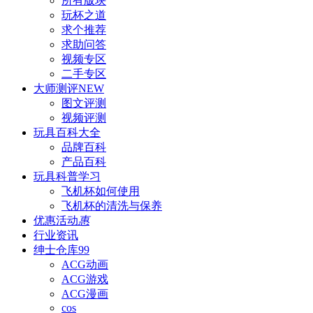
所有版块
玩杯之道
求个推荐
求助问答
视频专区
二手专区
大师测评
NEW
图文评测
视频评测
玩具百科
大全
品牌百科
产品百科
玩具科普
学习
飞机杯如何使用
飞机杯的清洗与保养
优惠活动
惠
行业资讯
绅士仓库
99
ACG动画
ACG游戏
ACG漫画
cos