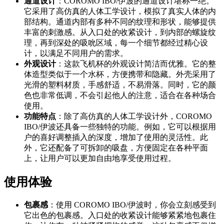
通道设计
：COROMO IBO/伊波的通道设计堪称一绝。
它采用了高仿真的人体工学设计，模拟了真实人体的内
部结构。通道内部有多种不同的纹理和形状，能够提供
丰富的刺激感。从入口处的收紧设计，到内部的螺旋纹
理，再到深处的吸吮区域，每一个细节都经过精心设
计，以满足不同用户的需求。
外观设计
：这款飞机杯的外观设计简洁而优雅。它的整
体造型类似于一个水杯，方便携带和隐藏。外壳采用了
光滑的塑料材质，手感舒适，不易滑落。同时，它的颜
色也非常低调，不会引起他人的注意，适合在各种场合
使用。
功能特点
：除了高仿真的人体工学设计外，COROMO
IBO/伊波还具备一些独特的功能。例如，它可以根据用
户的喜好调整插入的深度，增加了使用的灵活性。此
外，它还配备了可拆卸的吸盘，方便固定在各种平面
上，让用户可以更加自由地享受使用过程。
使用体验
包裹感
：使用 COROMO IBO/伊波时，你会立刻感受到
它出色的包裹感。入口处的收紧设计能够紧紧地包裹住