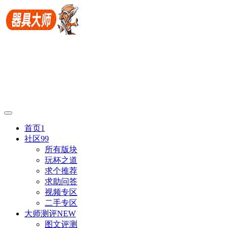
首页
1
社区
99
所有版块
玩杯之道
求个推荐
求助问答
视频专区
二手专区
大师测评
NEW
图文评测