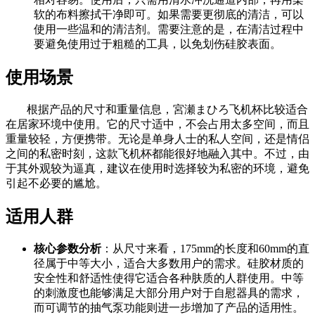
软的布料擦拭干净即可。如果需要更彻底的清洁，可以
使用一些温和的清洁剂。需要注意的是，在清洁过程中
要避免使用过于粗糙的工具，以免划伤硅胶表面。
使用场景
根据产品的尺寸和重量信息，宮瀬まひろ飞机杯比较适合
在居家环境中使用。它的尺寸适中，不会占用太多空间，而且
重量较轻，方便携带。无论是单身人士的私人空间，还是情侣
之间的私密时刻，这款飞机杯都能很好地融入其中。不过，由
于其外观较为逼真，建议在使用时选择较为私密的环境，避免
引起不必要的尴尬。
适用人群
核心参数分析
：从尺寸来看，175mm的长度和60mm的直
径属于中等大小，适合大多数用户的需求。硅胶材质的
安全性和舒适性使得它适合各种肤质的人群使用。中等
的刺激度也能够满足大部分用户对于自慰器具的需求，
而可调节的抽气泵功能则进一步增加了产品的适用性。