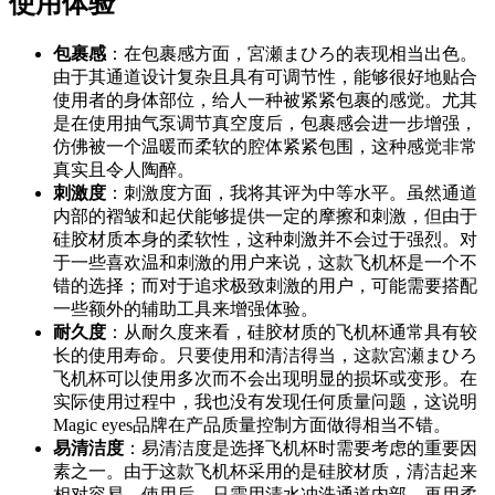
使用体验
包裹感
：在包裹感方面，宮瀬まひろ的表现相当出色。
由于其通道设计复杂且具有可调节性，能够很好地贴合
使用者的身体部位，给人一种被紧紧包裹的感觉。尤其
是在使用抽气泵调节真空度后，包裹感会进一步增强，
仿佛被一个温暖而柔软的腔体紧紧包围，这种感觉非常
真实且令人陶醉。
刺激度
：刺激度方面，我将其评为中等水平。虽然通道
内部的褶皱和起伏能够提供一定的摩擦和刺激，但由于
硅胶材质本身的柔软性，这种刺激并不会过于强烈。对
于一些喜欢温和刺激的用户来说，这款飞机杯是一个不
错的选择；而对于追求极致刺激的用户，可能需要搭配
一些额外的辅助工具来增强体验。
耐久度
：从耐久度来看，硅胶材质的飞机杯通常具有较
长的使用寿命。只要使用和清洁得当，这款宮瀬まひろ
飞机杯可以使用多次而不会出现明显的损坏或变形。在
实际使用过程中，我也没有发现任何质量问题，这说明
Magic eyes品牌在产品质量控制方面做得相当不错。
易清洁度
：易清洁度是选择飞机杯时需要考虑的重要因
素之一。由于这款飞机杯采用的是硅胶材质，清洁起来
相对容易。使用后，只需用清水冲洗通道内部，再用柔