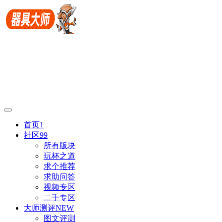
首页
1
社区
99
所有版块
玩杯之道
求个推荐
求助问答
视频专区
二手专区
大师测评
NEW
图文评测