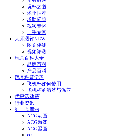
所有版块
玩杯之道
求个推荐
求助问答
视频专区
二手专区
大师测评
NEW
图文评测
视频评测
玩具百科
大全
品牌百科
产品百科
玩具科普
学习
飞机杯如何使用
飞机杯的清洗与保养
优惠活动
惠
行业资讯
绅士仓库
99
ACG动画
ACG游戏
ACG漫画
cos