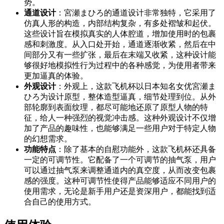
势。
通道设计
：宮瀬まひろ的通道设计非常独特，它采用了
仿真人形的构造，内部结构复杂，有多处褶皱和起伏。
这些设计旨在模拟真实的人体腔道，增加使用时的包裹
感和刺激度。从入口处开始，通道逐渐收紧，然后在中
间部分又有一些扩张，最后在末端又收紧，这种设计能
够很好地模拟性行为过程中的各种感觉，为使用者带来
更加逼真的体验。
外观设计
：外观上，这款飞机杯以日本知名女优宮瀬ま
ひろ为设计原型，整体造型逼真，细节处理到位。从外
部轮廓到表面纹理，都尽可能地还原了原型人物的特
征，给人一种强烈的视觉冲击感。这种外观设计不仅增
加了产品的趣味性，也能够满足一些用户对于特定人物
的幻想需求。
功能特点
：除了基本的自慰功能外，这款飞机杯还具备
一定的可调节性。它配备了一个可调节的抽气泵，用户
可以通过抽气泵来调整通道内的真空度，从而改变包裹
感的强度。这种可调节性使得产品能够适应不同用户的
使用需求，无论是新手用户还是资深用户，都能找到适
合自己的使用方式。