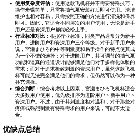
使用复杂度评估
：使用这款飞机杯并不需要特殊技巧，
操作步骤简单，只需将抽气泵安装好后即可使用。清洁
维护也相对容易，只需按照正确的方法进行清洗和保养
即可。因此，它适合不同层次的用户使用，无论是新手
用户还是资深用户都能轻松上手。
行业标准对比
：根据行业标准，同类产品通常分为新手
用户、进阶用户和资深用户三个等级。对于新手用户来
说，宮瀬まひろ的中等刺激度和易于操作的特点使其成
为一个不错的选择；对于进阶用户，其可调节的抽气泵
功能和逼真的通道设计能够满足他们对于多样化体验的
需求；而对于追求极致刺激的资深用户，虽然这款飞机
杯可能无法完全满足他们的需求，但仍然可以作为一种
补充选择。
综合判断
：综合考虑以上因素，宮瀬まひろ飞机杯适合
大多数用户使用，优先级排序为进阶用户 > 新手用户 >
资深用户。不过，由于其刺激度相对温和，对于那些对
疼痛或强烈刺激有特殊需求的用户来说，可能不太适
合。
优缺点总结