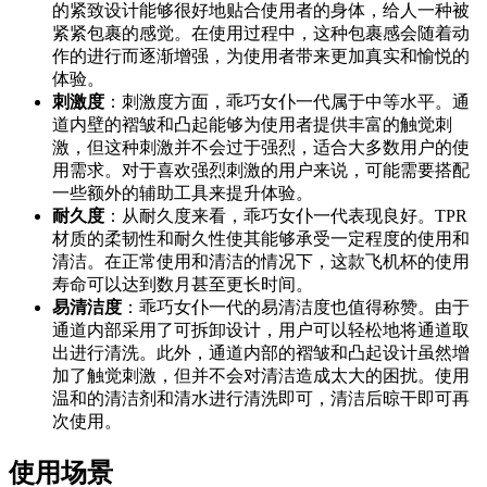
的紧致设计能够很好地贴合使用者的身体，给人一种被
紧紧包裹的感觉。在使用过程中，这种包裹感会随着动
作的进行而逐渐增强，为使用者带来更加真实和愉悦的
体验。
刺激度
：刺激度方面，乖巧女仆一代属于中等水平。通
道内壁的褶皱和凸起能够为使用者提供丰富的触觉刺
激，但这种刺激并不会过于强烈，适合大多数用户的使
用需求。对于喜欢强烈刺激的用户来说，可能需要搭配
一些额外的辅助工具来提升体验。
耐久度
：从耐久度来看，乖巧女仆一代表现良好。TPR
材质的柔韧性和耐久性使其能够承受一定程度的使用和
清洁。在正常使用和清洁的情况下，这款飞机杯的使用
寿命可以达到数月甚至更长时间。
易清洁度
：乖巧女仆一代的易清洁度也值得称赞。由于
通道内部采用了可拆卸设计，用户可以轻松地将通道取
出进行清洗。此外，通道内部的褶皱和凸起设计虽然增
加了触觉刺激，但并不会对清洁造成太大的困扰。使用
温和的清洁剂和清水进行清洗即可，清洁后晾干即可再
次使用。
使用场景