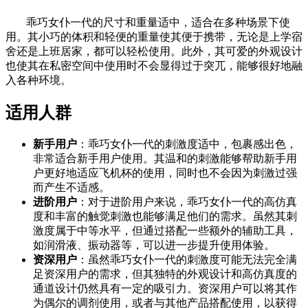
乖巧女仆一代的尺寸和重量适中，适合在多种场景下使
用。其小巧的体积和轻便的重量使其便于携带，无论是上学宿
舍还是上班居家，都可以轻松使用。此外，其可爱的外观设计
也使其在私密空间中使用时不会显得过于突兀，能够很好地融
入各种环境。
适用人群
新手用户
：乖巧女仆一代的刺激度适中，包裹感出色，
非常适合新手用户使用。其温和的刺激能够帮助新手用
户更好地适应飞机杯的使用，同时也不会因为刺激过强
而产生不适感。
进阶用户
：对于进阶用户来说，乖巧女仆一代的高仿真
度和丰富的触觉刺激也能够满足他们的需求。虽然其刺
激度属于中等水平，但通过搭配一些额外的辅助工具，
如润滑液、振动器等，可以进一步提升使用体验。
资深用户
：虽然乖巧女仆一代的刺激度可能无法完全满
足资深用户的需求，但其独特的外观设计和高仿真度的
通道设计仍然具有一定的吸引力。资深用户可以将其作
为偶尔的调剂使用，或者与其他产品搭配使用，以获得