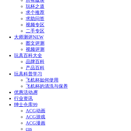
所有版块
玩杯之道
求个推荐
求助问答
视频专区
二手专区
大师测评
NEW
图文评测
视频评测
玩具百科
大全
品牌百科
产品百科
玩具科普
学习
飞机杯如何使用
飞机杯的清洗与保养
优惠活动
惠
行业资讯
绅士仓库
99
ACG动画
ACG游戏
ACG漫画
cos