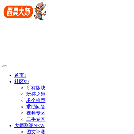
首页
1
社区
99
所有版块
玩杯之道
求个推荐
求助问答
视频专区
二手专区
大师测评
NEW
图文评测