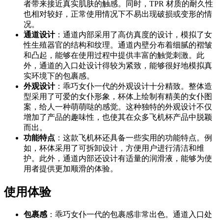
者带来接近真实肌肤的触感。同时，TPR 材质的耐久性
也相对较好，正常使用情况下不易出现破损或变形的情
况。
通道设计
：通道内部采用了高仿真度的设计，模拟了女
性生殖器官的结构和纹理。通道内壁分布着细腻的褶皱
和凸起，能够在使用过程中提供丰富的触觉刺激。此
外，通道的入口处设计得较为紧致，能够很好地模拟真
实环境下的包裹感。
外观设计
：乖巧女仆一代的外观设计十分精致。整体造
型采用了可爱的女仆形象，杯体上绘制有精美的女仆图
案，给人一种萌萌哒的感觉。这种独特的外观设计不仅
增加了产品的趣味性，也使其在众多飞机杯产品中脱颖
而出。
功能特点
：这款飞机杯还具备一些实用的功能特点。例
如，杯体采用了可拆卸设计，方便用户进行清洁和维
护。此外，通道内部还设计有适量的润滑液，能够为使
用者提供更加顺滑的体验。
使用体验
包裹感
：乖巧女仆一代的包裹感非常出色。通道入口处