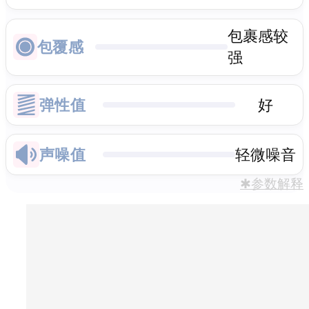
包裹感较
包覆感
强
弹性值
好
声噪值
轻微噪音
✱参数解释