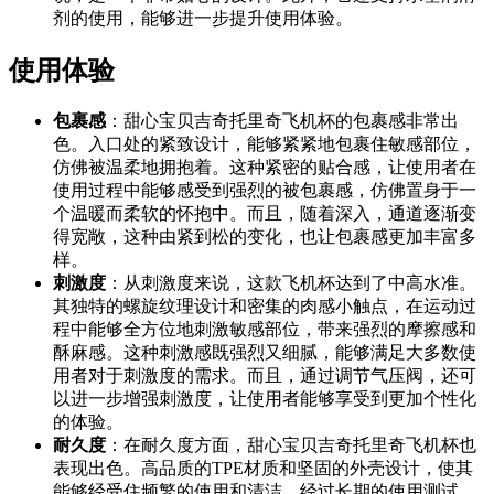
剂的使用，能够进一步提升使用体验。
使用体验
包裹感
：甜心宝贝吉奇托里奇飞机杯的包裹感非常出
色。入口处的紧致设计，能够紧紧地包裹住敏感部位，
仿佛被温柔地拥抱着。这种紧密的贴合感，让使用者在
使用过程中能够感受到强烈的被包裹感，仿佛置身于一
个温暖而柔软的怀抱中。而且，随着深入，通道逐渐变
得宽敞，这种由紧到松的变化，也让包裹感更加丰富多
样。
刺激度
：从刺激度来说，这款飞机杯达到了中高水准。
其独特的螺旋纹理设计和密集的肉感小触点，在运动过
程中能够全方位地刺激敏感部位，带来强烈的摩擦感和
酥麻感。这种刺激感既强烈又细腻，能够满足大多数使
用者对于刺激度的需求。而且，通过调节气压阀，还可
以进一步增强刺激度，让使用者能够享受到更加个性化
的体验。
耐久度
：在耐久度方面，甜心宝贝吉奇托里奇飞机杯也
表现出色。高品质的TPE材质和坚固的外壳设计，使其
能够经受住频繁的使用和清洁。经过长期的使用测试，