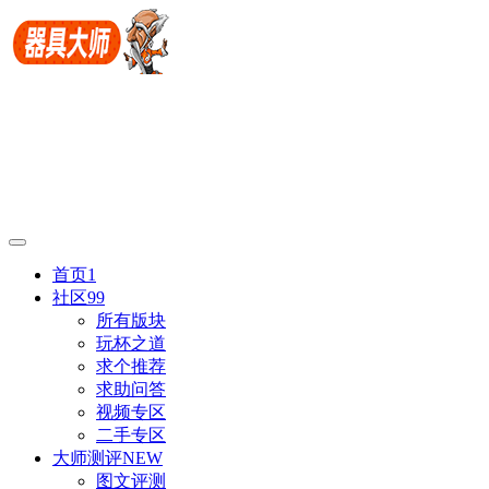
首页
1
社区
99
所有版块
玩杯之道
求个推荐
求助问答
视频专区
二手专区
大师测评
NEW
图文评测