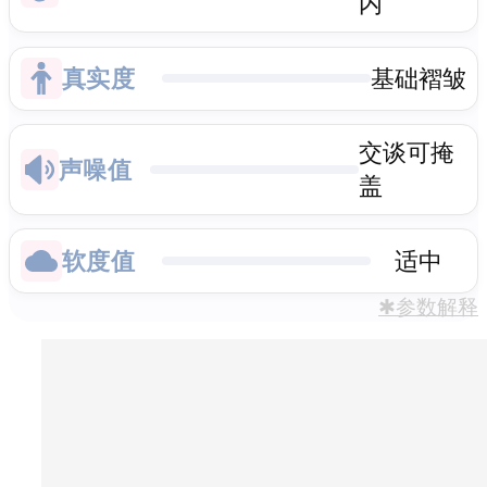
内
真实度
基础褶皱
交谈可掩
声噪值
盖
软度值
适中
✱参数解释