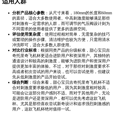
适用人群
分析产品核心参数
：从尺寸来看，180mm的长度和60mm
的直径，适合大多数使用者。中高刺激度能够满足那些
对刺激有一定需求的人群，而可调节的气压阀设计则为
不同需求的使用者提供了更多的选择空间。
评估使用复杂度
：使用过程相对简单，无需复杂的技巧
或繁琐的操作步骤。清洁维护也较为方便，只需用清水
冲洗即可，适合大多数人群使用。
对比行业标准
：根据同类产品的分级标准，甜心宝贝吉
奇托里奇飞机杯更适合进阶用户和资深用户。其独特的
通道设计和较高的刺激度，能够为进阶用户和资深用户
提供更加丰富的体验。不过，对于那些对刺激度要求不
高或者初次尝试的用户来说，也可以尝试使用，但建议
先从低刺激度的产品开始尝试。
综合判断
：综合来看，甜心宝贝吉奇托里奇飞机杯不适
合对刺激度要求极低的用户，因为其刺激度相对较高，
可能会让这部分用户感到不适。而对于其他用户，无论
是进阶用户还是资深用户，都可以优先考虑这款飞机
杯。尤其是那些喜欢尝试新奇设计和追求强烈刺激感的
用户，这款飞机杯绝对值得一试。