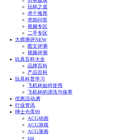
所有版块
玩杯之道
求个推荐
求助问答
视频专区
二手专区
大师测评
NEW
图文评测
视频评测
玩具百科
大全
品牌百科
产品百科
玩具科普
学习
飞机杯如何使用
飞机杯的清洗与保养
优惠活动
惠
行业资讯
绅士仓库
99
ACG动画
ACG游戏
ACG漫画
cos