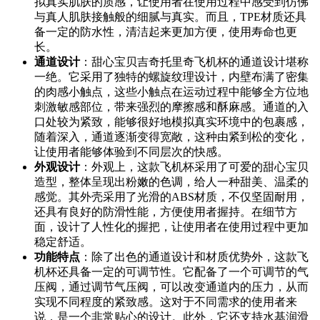
拟真实肌肤的质感，让使用者在使用过程中感受到仿佛
与真人肌肤接触般的细腻与真实。而且，TPE材质还具
备一定的防水性，清洁起来更加方便，使用寿命也更
长。
通道设计
：甜心宝贝吉奇托里奇飞机杯的通道设计堪称
一绝。它采用了独特的螺旋纹理设计，内壁布满了密集
的肉感小触点，这些小触点在运动过程中能够全方位地
刺激敏感部位，带来强烈的摩擦感和酥麻感。通道的入
口处较为紧致，能够很好地模拟真实环境中的包裹感，
随着深入，通道逐渐变得宽敞，这种由紧到松的变化，
让使用者能够体验到不同层次的快感。
外观设计
：外观上，这款飞机杯采用了可爱的甜心宝贝
造型，整体呈现出粉嫩的色调，给人一种甜美、温柔的
感觉。其外壳采用了光滑的ABS材质，不仅坚固耐用，
还具有良好的防滑性能，方便使用者握持。在细节方
面，设计了人性化的握把，让使用者在使用过程中更加
稳定舒适。
功能特点
：除了出色的通道设计和材质优势外，这款飞
机杯还具备一定的可调节性。它配备了一个可调节的气
压阀，通过调节气压阀，可以改变通道内的压力，从而
实现不同程度的紧致感。这对于不同需求的使用者来
说，是一个非常贴心的设计。此外，它还支持水基润滑