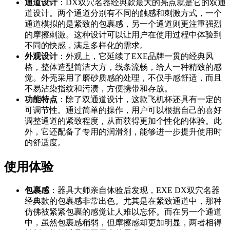
通道设计
：DX双穴名器经典款最大的亮点就是它的双通
道设计。两个通道分别有不同的触感和刺激方式，一个
通道模拟的是紧致的包裹感，另一个通道则更注重强烈
的摩擦刺激。这种设计可以让用户在使用过程中体验到
不同的快感，满足多样化的需求。
外观设计
：外观上，它延续了EXE品牌一贯的经典风
格，整体造型简洁大方，线条流畅，给人一种精致的感
觉。外壳采用了磨砂质感的处理，不仅手感舒适，而且
不易沾染指纹和污渍，方便携带和存放。
功能特点
：除了双通道设计，这款飞机杯还具有一定的
可调节性。通过简单的操作，用户可以根据自己的喜好
调整通道的紧致程度，从而获得更加个性化的体验。此
外，它还配备了专用的润滑剂，能够进一步提升使用时
的舒适度。
使用体验
包裹感
：器具大师亲自体验后发现，EXE DX双穴名器
经典款的包裹感非常出色。尤其是在紧致通道中，那种
仿佛被紧紧包裹的感觉让人难以忘怀。而在另一个通道
中，虽然包裹感稍弱，但摩擦感却更加明显，两者相得