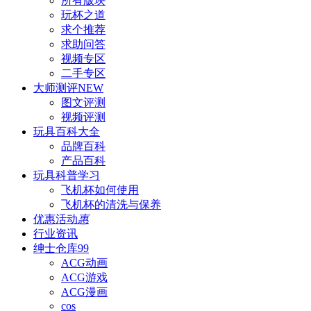
所有版块
玩杯之道
求个推荐
求助问答
视频专区
二手专区
大师测评
NEW
图文评测
视频评测
玩具百科
大全
品牌百科
产品百科
玩具科普
学习
飞机杯如何使用
飞机杯的清洗与保养
优惠活动
惠
行业资讯
绅士仓库
99
ACG动画
ACG游戏
ACG漫画
cos