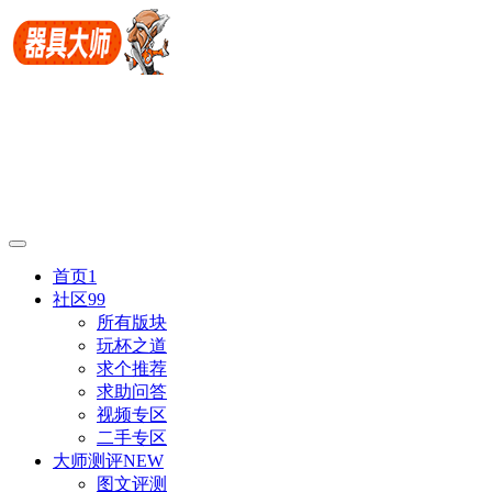
首页
1
社区
99
所有版块
玩杯之道
求个推荐
求助问答
视频专区
二手专区
大师测评
NEW
图文评测