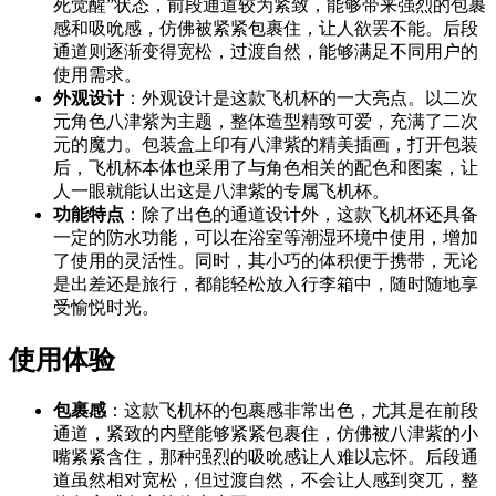
死觉醒”状态，前段通道较为紧致，能够带来强烈的包裹
感和吸吮感，仿佛被紧紧包裹住，让人欲罢不能。后段
通道则逐渐变得宽松，过渡自然，能够满足不同用户的
使用需求。
外观设计
：外观设计是这款飞机杯的一大亮点。以二次
元角色八津紫为主题，整体造型精致可爱，充满了二次
元的魔力。包装盒上印有八津紫的精美插画，打开包装
后，飞机杯本体也采用了与角色相关的配色和图案，让
人一眼就能认出这是八津紫的专属飞机杯。
功能特点
：除了出色的通道设计外，这款飞机杯还具备
一定的防水功能，可以在浴室等潮湿环境中使用，增加
了使用的灵活性。同时，其小巧的体积便于携带，无论
是出差还是旅行，都能轻松放入行李箱中，随时随地享
受愉悦时光。
使用体验
包裹感
：这款飞机杯的包裹感非常出色，尤其是在前段
通道，紧致的内壁能够紧紧包裹住，仿佛被八津紫的小
嘴紧紧含住，那种强烈的吸吮感让人难以忘怀。后段通
道虽然相对宽松，但过渡自然，不会让人感到突兀，整