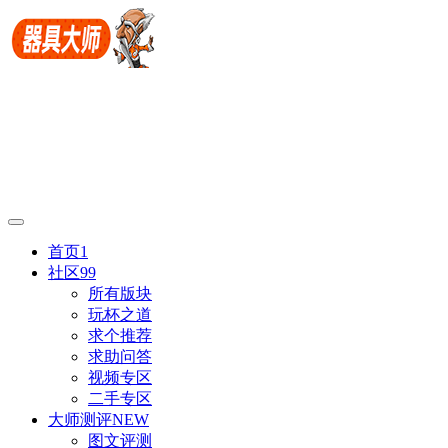
首页
1
社区
99
所有版块
玩杯之道
求个推荐
求助问答
视频专区
二手专区
大师测评
NEW
图文评测