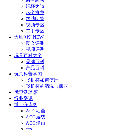
所有版块
玩杯之道
求个推荐
求助问答
视频专区
二手专区
大师测评
NEW
图文评测
视频评测
玩具百科
大全
品牌百科
产品百科
玩具科普
学习
飞机杯如何使用
飞机杯的清洗与保养
优惠活动
惠
行业资讯
绅士仓库
99
ACG动画
ACG游戏
ACG漫画
cos