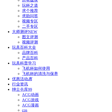
所有版块
玩杯之道
求个推荐
求助问答
视频专区
二手专区
大师测评
NEW
图文评测
视频评测
玩具百科
大全
品牌百科
产品百科
玩具科普
学习
飞机杯如何使用
飞机杯的清洗与保养
优惠活动
惠
行业资讯
绅士仓库
99
ACG动画
ACG游戏
ACG漫画
cos