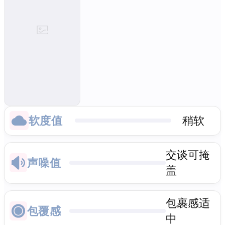
软度值
稍软
交谈可掩
声噪值
盖
包裹感适
包覆感
中