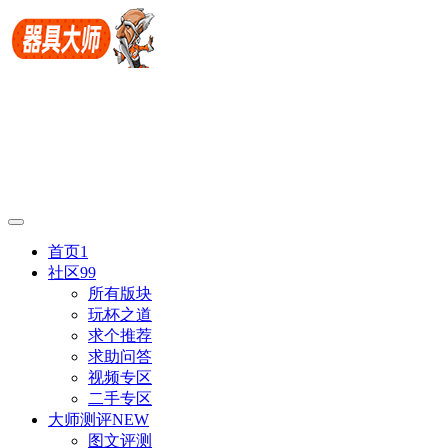
首页
1
社区
99
所有版块
玩杯之道
求个推荐
求助问答
视频专区
二手专区
大师测评
NEW
图文评测