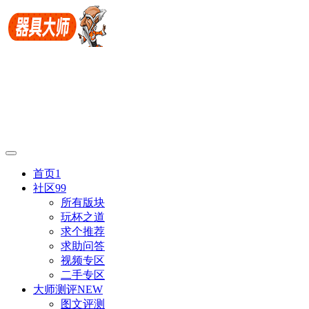
首页
1
社区
99
所有版块
玩杯之道
求个推荐
求助问答
视频专区
二手专区
大师测评
NEW
图文评测