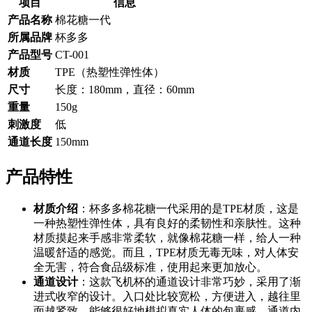
项目
信息
产品名称
棉花糖一代
所属品牌
杯多多
产品型号
CT-001
材质
TPE（热塑性弹性体）
尺寸
长度：180mm，直径：60mm
重量
150g
刺激度
低
通道长度
150mm
产品特性
材质介绍
：杯多多棉花糖一代采用的是TPE材质，这是
一种热塑性弹性体，具有良好的柔韧性和亲肤性。这种
材质摸起来手感非常柔软，就像棉花糖一样，给人一种
温暖舒适的感觉。而且，TPE材质无毒无味，对人体安
全无害，符合食品级标准，使用起来更加放心。
通道设计
：这款飞机杯的通道设计非常巧妙，采用了渐
进式收窄的设计。入口处比较宽松，方便进入，越往里
面越紧致，能够很好地模拟真实人体的包裹感。通道内