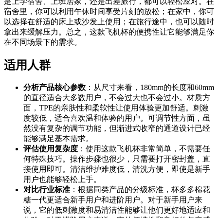
是上学宿舍、上班居家，还是出差旅行，都可以轻松应对。在
宿舍里，你可以利用午休时间享受片刻的放松；在家中，你可
以选择在舒适的床上或沙发上使用；在旅行途中，也可以随时
拿出来缓解压力。总之，这款飞机杯的便携性让它能够满足你
在不同场景下的需求。
适用人群
分析产品核心参数
：从尺寸来看，180mm的长度和60mm
的直径适合大多数用户，不会过大也不会过小。材质方
面，TPE的亲肤性和柔软性让使用体验更加舒适。刺激
度较低，适合喜欢温和体验的用户。可调节性方面，虽
然没有复杂的调节功能，但渐进式收窄的通道设计已经
能够满足基本需求。
评估使用复杂度
：使用这款飞机杯非常简单，不需要任
何特殊技巧。操作步骤也很少，只需要打开密封盖，直
接使用即可。清洁维护难度低，清洗方便，即使是新手
用户也能够轻松上手。
对比行业标准
：根据同类产品的分级标准，杯多多棉花
糖一代更适合新手用户和进阶用户。对于新手用户来
说，它的低刺激度和易清洁性能够让他们更好地适应和