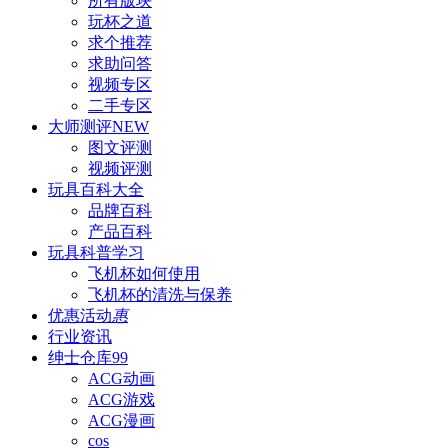
所有版块
玩杯之道
求个推荐
求助问答
视频专区
二手专区
大师测评
NEW
图文评测
视频评测
玩具百科
大全
品牌百科
产品百科
玩具科普
学习
飞机杯如何使用
飞机杯的清洗与保养
优惠活动
惠
行业资讯
绅士仓库
99
ACG动画
ACG游戏
ACG漫画
cos