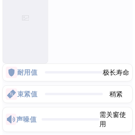
耐用值
极长寿命
束紧值
稍紧
需关窗使
声噪值
用