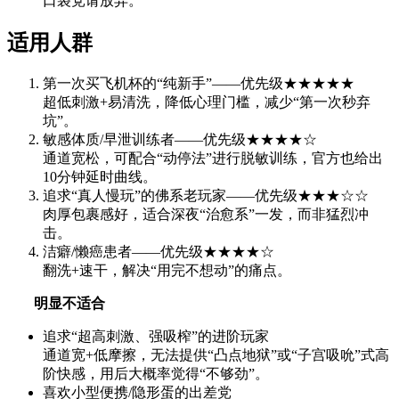
口袋党请放弃。
适用人群
第一次买飞机杯的“纯新手”——优先级★★★★★
超低刺激+易清洗，降低心理门槛，减少“第一次秒弃
坑”。
敏感体质/早泄训练者——优先级★★★★☆
通道宽松，可配合“动停法”进行脱敏训练，官方也给出
10分钟延时曲线。
追求“真人慢玩”的佛系老玩家——优先级★★★☆☆
肉厚包裹感好，适合深夜“治愈系”一发，而非猛烈冲
击。
洁癖/懒癌患者——优先级★★★★☆
翻洗+速干，解决“用完不想动”的痛点。
明显不适合
追求“超高刺激、强吸榨”的进阶玩家
通道宽+低摩擦，无法提供“凸点地狱”或“子宫吸吮”式高
阶快感，用后大概率觉得“不够劲”。
喜欢小型便携/隐形蛋的出差党