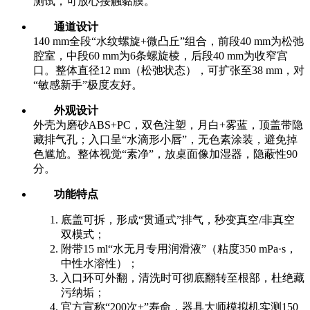
测试，可放心接触黏膜。
通道设计
140 mm全段“水纹螺旋+微凸丘”组合，前段40 mm为松弛
腔室，中段60 mm为6条螺旋棱，后段40 mm为收窄宫
口。整体直径12 mm（松弛状态），可扩张至38 mm，对
“敏感新手”极度友好。
外观设计
外壳为磨砂ABS+PC，双色注塑，月白+雾蓝，顶盖带隐
藏排气孔；入口呈“水滴形小唇”，无色素涂装，避免掉
色尴尬。整体视觉“素净”，放桌面像加湿器，隐蔽性90
分。
功能特点
底盖可拆，形成“贯通式”排气，秒变真空/非真空
双模式；
附带15 ml“水无月专用润滑液”（粘度350 mPa·s，
中性水溶性）；
入口环可外翻，清洗时可彻底翻转至根部，杜绝藏
污纳垢；
官方宣称“200次+”寿命，器具大师模拟机实测150