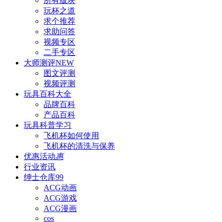
所有版块
玩杯之道
求个推荐
求助问答
视频专区
二手专区
大师测评
NEW
图文评测
视频评测
玩具百科
大全
品牌百科
产品百科
玩具科普
学习
飞机杯如何使用
飞机杯的清洗与保养
优惠活动
惠
行业资讯
绅士仓库
99
ACG动画
ACG游戏
ACG漫画
cos