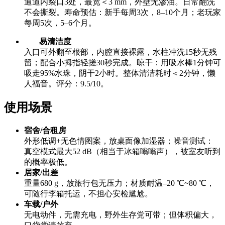
通道内裂口3处，最宽＜3 mm，外壁无渗油。日常翻洗
不会撕裂。寿命预估：新手每周3次，8–10个月；老玩家
每周5次，5–6个月。
易清洁度
入口可外翻至根部，内腔直接裸露，水柱冲洗15秒无残
留；配合小拇指轻搓30秒完成。晾干：用吸水棒1分钟可
吸走95%水珠，阴干2小时。整体清洁耗时＜2分钟，懒
人福音。评分：9.5/10。
使用场景
宿舍/合租房
外形低调+无色情图案，放桌面像加湿器；噪音测试：
真空模式最大52 dB（相当于冰箱嗡嗡声），被室友听到
的概率极低。
居家/出差
重量680 g，放旅行包无压力；材质耐温–20 ℃~80 ℃，
可随行李箱托运，不担心安检尴尬。
车载/户外
无电动件，无需充电，野外生存党可带；但体积偏大，