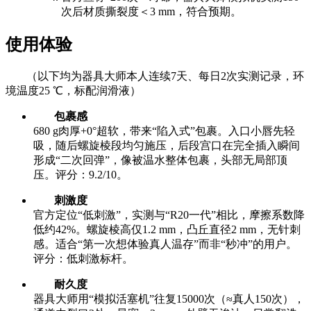
次后材质撕裂度＜3 mm，符合预期。
使用体验
（以下均为器具大师本人连续7天、每日2次实测记录，环
境温度25 ℃，标配润滑液）
包裹感
680 g肉厚+0°超软，带来“陷入式”包裹。入口小唇先轻
吸，随后螺旋棱段均匀施压，后段宫口在完全插入瞬间
形成“二次回弹”，像被温水整体包裹，头部无局部顶
压。评分：9.2/10。
刺激度
官方定位“低刺激”，实测与“R20一代”相比，摩擦系数降
低约42%。螺旋棱高仅1.2 mm，凸丘直径2 mm，无针刺
感。适合“第一次想体验真人温存”而非“秒冲”的用户。
评分：低刺激标杆。
耐久度
器具大师用“模拟活塞机”往复15000次（≈真人150次），