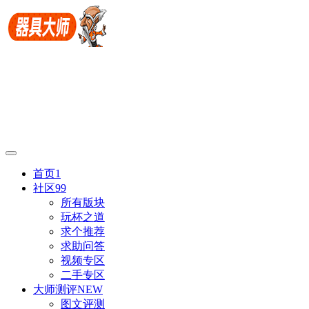
首页
1
社区
99
所有版块
玩杯之道
求个推荐
求助问答
视频专区
二手专区
大师测评
NEW
图文评测