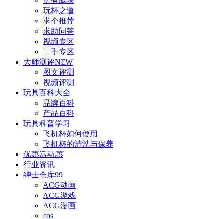
所有版块
玩杯之道
求个推荐
求助问答
视频专区
二手专区
大师测评
NEW
图文评测
视频评测
玩具百科
大全
品牌百科
产品百科
玩具科普
学习
飞机杯如何使用
飞机杯的清洗与保养
优惠活动
惠
行业资讯
绅士仓库
99
ACG动画
ACG游戏
ACG漫画
cos