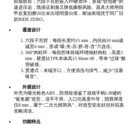
部脂肪层；六段子宫腔嵌入PP硬质环，形成“软包硬”的
递进压迫，既保证刺激又降低撕裂风险。器具大师用指
甲反复刮擦20次未出现明显白痕，耐油表现优于同厂旧
款RIDE ZERO。
通道设计
六段子宫腔：每段长度约15 mm，内径由10 mm递
减至6 mm，形成“吸-夹-压-挤-吞-含”六连击。
360°肉粒环：每段腔体前端环绕倾斜肉粒，高度2
mm，硬度比TPE本体高15 Shore 00，带来“过珠”般
突破感。
贯通式：末端开口，方便清洗与排气，减少“活塞
噪音”。
外观设计
外壳为哑光枪色ABS，防滑纹借鉴了游戏手柄L/R键的
“鲨鱼腮”造型，湿手不滑。入口仿真度中等，阴唇厚度
仅8 mm，属于“二次元精简风”，对造型党友好但对拟真
党略清淡。
功能特点