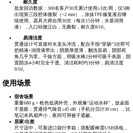
耐久度
批发回访数据：300名客户30天累计使用≥3次/周，仅5例
出现第三段腔体微裂（<2 mm），涂抹TPE修复液后继
续使用。器具大师自用30次（每次15分钟，水基润滑
液），入口轻微泛白，无撕裂，耐久度8/10。
易清洁度
贯通设计可直接对水龙头冲洗，配合手指“穿肠”3次即可
把精液+润滑液带出；阴唇厚度薄，翻洗容易，阴部死
角几乎为零。干燥方面，用吸水棒2分钟可吸干表面，阴
置阴凉4小时完全干透。清洁耗时约3分钟，易清洁度
9/10。
使用场景
宿舍场景
重量680 g + 枪色低调外壳，外观像“运动水杯”，放桌面
不显眼；贯通排气噪音≤45 dB（手机分贝计30 cm），比
笔记本风扇声小，夜间可用被子遮蔽。
居家/出差
尺寸适中，可塞进口袋行李箱；搭配暖棒需USB供电，