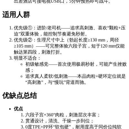
出差酒店可接电视USB口，5分钟预热即可战斗。
适用人群
优先级①：进阶/老司机——追求高刺激、喜欢“颗粒+压
迫”双重体验，能控制节奏避免秒射。
优先级②：生理尺寸中上（勃起长度≥130 mm，周径
≥105 mm）——可完整体验六段子宫，短于120 mm仅能
触达第四段，刺激打折。
明显不适合：
初级敏感党——首次使用极易秒射，可能产生挫败
感；
追求真人柔软/低刺激——本品肉粒+硬环定位就是
“高刺激”，与“慢玩”背道而驰。
优缺点总结
优点
六段子宫+360°肉粒，刺激层次丰富；
贯通设计，清洗、干燥一步到位；
0度TPE+PP环“软包硬”，耐用度高于同价位纯软