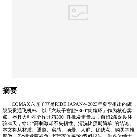
摘要
CQMAX六连子宫是RIDE JAPAN在2023年夏季推出的旗
舰级贯通飞机杯，以「六段子宫腔+360°肉粒环」作为核心卖
点。器具大师在仓库开箱300+件批发走量后，自留2条深度体
验30天，给出“高刺激却不失韧性、清洗比预期简单”的结论。
本文将从材质、通道、实感、场景、人群、优缺点、购买等维
度做一份“批发商视角+老玩家体感”的双料报告，供各位绅士