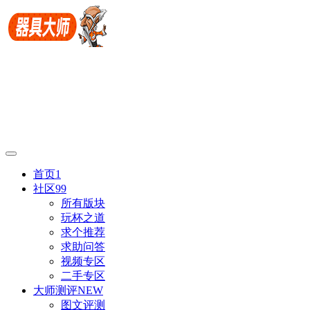
首页
1
社区
99
所有版块
玩杯之道
求个推荐
求助问答
视频专区
二手专区
大师测评
NEW
图文评测