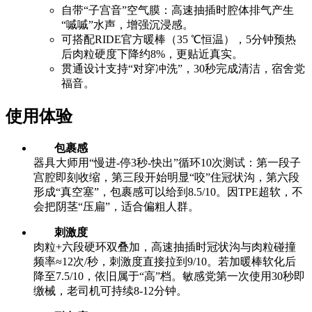
自带“子宫音”空气膜：高速抽插时腔体排气产生
“嘁嘁”水声，增强沉浸感。
可搭配RIDE官方暖棒（35 ℃恒温），5分钟预热
后肉粒硬度下降约8%，更贴近真实。
贯通设计支持“对穿冲洗”，30秒完成清洁，宿舍党
福音。
使用体验
包裹感
器具大师用“慢进-停3秒-快出”循环10次测试：第一段子
宫腔即刻收缩，第三段开始明显“咬”住冠状沟，第六段
形成“真空塞”，包裹感可以给到8.5/10。因TPE超软，不
会把阴茎“压扁”，适合偏粗人群。
刺激度
肉粒+六段硬环双叠加，高速抽插时冠状沟与肉粒碰撞
频率≈12次/秒，刺激度直接拉到9/10。若加暖棒软化后
降至7.5/10，依旧属于“高”档。敏感党第一次使用30秒即
缴械，老司机可持续8-12分钟。