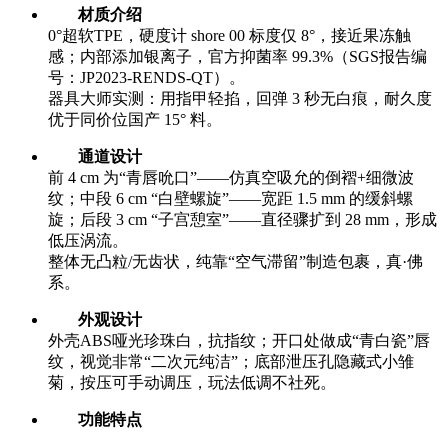
材质介绍
0°超软TPE，硬度计 shore 00 标度仅 8°，接近果冻触
感；内部添加银离子，官方抑菌率 99.3%（SGS报告编
号：JP2023-RENDS-QT）。
器具大师实测：用指甲轻掐，回弹 3 秒无白痕，耐久度
优于同价位国产 15° 料。
通道设计
前 4 cm 为“青唇吮口”——仿真空吸允的倒褶+细微波
纹；中段 6 cm “白壁螺旋”——宽距 1.5 mm 的缓斜螺
旋；后段 3 cm “子宫憩室”——直径骤扩到 28 mm，形成
低压涡流。
整体无凸粒/无齿状，纯靠“空气滞留”制造包裹，真·佛
系。
外观设计
外壳ABS哑光珍珠白，抗指纹；开口处做成“青白瓷”唇
纹，视觉非常“二次元纯洁”；底部泄压孔隐藏式小雏
菊，按压可手动调压，玩法低调不社死。
功能特点