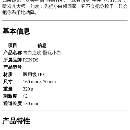
如果你第一次买杯怕“秒射社死”，或者想从“手冲”丝滑过渡，
听器具大师一句劝：先把小白领回家，它不会把你榨干，只会
把你温柔地劝降。
基本信息
项目
信息
产品名称
青白之吮 慢玩小白
所属品牌
RENDS
产品型号
材质
医用级TPE
尺寸
160 mm × 70 mm
重量
320 g
刺激度
低
通道长度
130 mm
产品特性