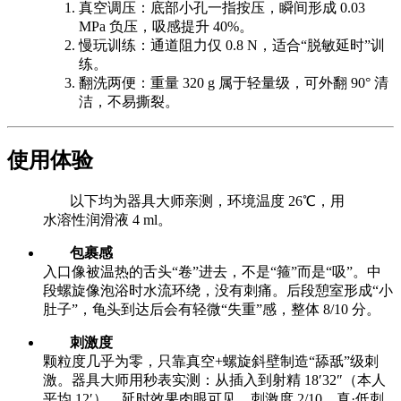
真空调压：底部小孔一指按压，瞬间形成 0.03
MPa 负压，吸感提升 40%。
慢玩训练：通道阻力仅 0.8 N，适合“脱敏延时”训
练。
翻洗两便：重量 320 g 属于轻量级，可外翻 90° 清
洁，不易撕裂。
使用体验
以下均为器具大师亲测，环境温度 26℃，用
水溶性润滑液 4 ml。
包裹感
入口像被温热的舌头“卷”进去，不是“箍”而是“吸”。中
段螺旋像泡浴时水流环绕，没有刺痛。后段憩室形成“小
肚子”，龟头到达后会有轻微“失重”感，整体 8/10 分。
刺激度
颗粒度几乎为零，只靠真空+螺旋斜壁制造“舔舐”级刺
激。器具大师用秒表实测：从插入到射精 18′32″（本人
平均 12′），延时效果肉眼可见。刺激度 2/10，真·低刺