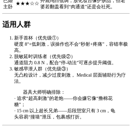
已婚
外观纯白低调，放化妆台像护肤品，但老
★★★☆☆
主卧
婆若翻盖看到“肉通道”还是会社死。
适用人群
新手首杯（优先级①）
硬度 8°+低刺激，误操作也不会“秒射+疼痛”，容错率极
高。
脱敏延时训练者（优先级②）
通道阻力 0.8 N，配合“停-动法”可逐步提升阈值。
敏感早泄人群（优先级③）
无凸粒设计，减少过度刺激， Medical 层面辅助行为疗
法。
器具大师明确排除：
· 追求“超高刺激”的老炮——你会嫌它像“撸棉花
糖”；
· 15 cm 以上超长兄弟——后段憩室只有 3 cm，龟
头容易“撞墙”泄压，包裹感打折。