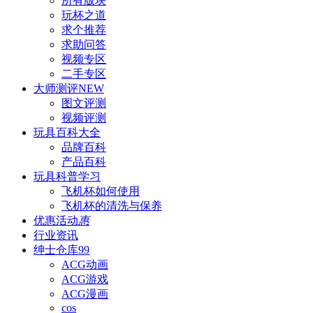
所有版块
玩杯之道
求个推荐
求助问答
视频专区
二手专区
大师测评
NEW
图文评测
视频评测
玩具百科
大全
品牌百科
产品百科
玩具科普
学习
飞机杯如何使用
飞机杯的清洗与保养
优惠活动
惠
行业资讯
绅士仓库
99
ACG动画
ACG游戏
ACG漫画
cos