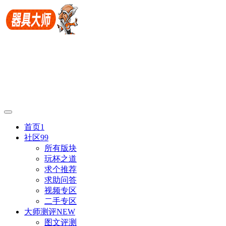
首页
1
社区
99
所有版块
玩杯之道
求个推荐
求助问答
视频专区
二手专区
大师测评
NEW
图文评测