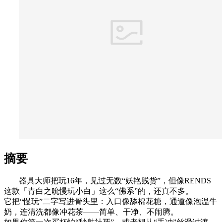
摘要
器具大师把玩16年，见过无数“妖艳贱货”，但像RENDS
这款「青白之吮慢玩小白」这么“佛系”的，还真不多。
它把“慢玩”二字写进骨头里：入口像舔棉花糖，通道像泡温牛
奶，连清洗都像冲花茶——简单、干净、不闹腾。