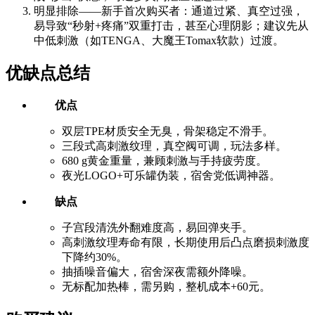
明显排除——新手首次购买者：通道过紧、真空过强，
易导致“秒射+疼痛”双重打击，甚至心理阴影；建议先从
中低刺激（如TENGA、大魔王Tomax软款）过渡。
优缺点总结
优点
双层TPE材质安全无臭，骨架稳定不滑手。
三段式高刺激纹理，真空阀可调，玩法多样。
680 g黄金重量，兼顾刺激与手持疲劳度。
夜光LOGO+可乐罐伪装，宿舍党低调神器。
缺点
子宫段清洗外翻难度高，易回弹夹手。
高刺激纹理寿命有限，长期使用后凸点磨损刺激度
下降约30%。
抽插噪音偏大，宿舍深夜需额外降噪。
无标配加热棒，需另购，整机成本+60元。