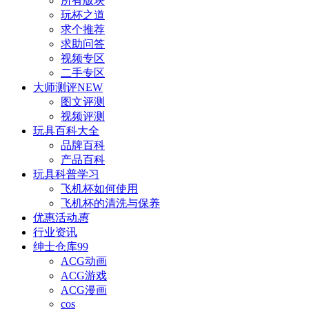
所有版块
玩杯之道
求个推荐
求助问答
视频专区
二手专区
大师测评
NEW
图文评测
视频评测
玩具百科
大全
品牌百科
产品百科
玩具科普
学习
飞机杯如何使用
飞机杯的清洗与保养
优惠活动
惠
行业资讯
绅士仓库
99
ACG动画
ACG游戏
ACG漫画
cos