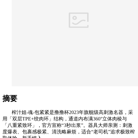
摘要
榨汁姐-魂-包紧紧是撸撸杯2023年旗舰级高刺激名器，采
用「双层TPE+绞肉环」结构，通道内布满360°立体肉棱与
「八重紧致环」，官方宣称“3秒出浆”。器具大师亲测：刺激
度爆表、包裹感极紧、清洗略麻烦，适合“老司机”追求极致榨