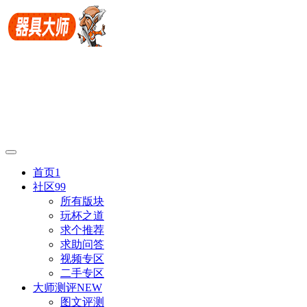
首页
1
社区
99
所有版块
玩杯之道
求个推荐
求助问答
视频专区
二手专区
大师测评
NEW
图文评测