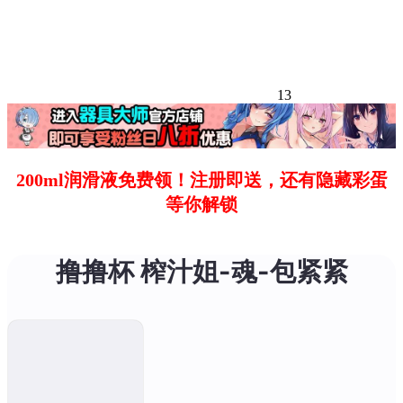
13
200ml润滑液免费领！注册即送，还有隐藏彩蛋
等你解锁
撸撸杯 榨汁姐-魂-包紧紧