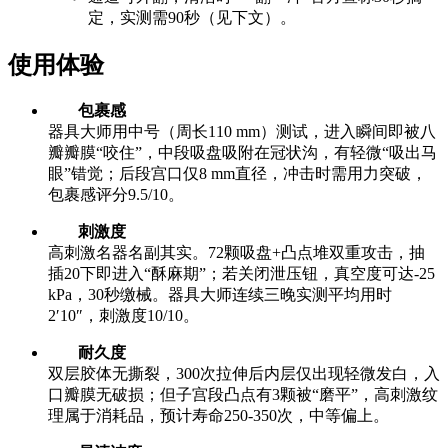
定，实测需90秒（见下文）。
使用体验
包裹感
器具大师用中号（周长110 mm）测试，进入瞬间即被八
瓣瓣膜“咬住”，中段吸盘吸附在冠状沟，有轻微“吸出马
眼”错觉；后段宫口仅8 mm直径，冲击时需用力突破，
包裹感评分9.5/10。
刺激度
高刺激名器名副其实。72颗吸盘+凸点堆双重攻击，抽
插20下即进入“酥麻期”；若关闭泄压钮，真空度可达-25
kPa，30秒缴械。器具大师连续三晚实测平均用时
2′10″，刺激度10/10。
耐久度
双层胶体无撕裂，300次拉伸后内层仅出现轻微发白，入
口瓣膜无破损；但子宫段凸点有3颗被“磨平”，高刺激纹
理属于消耗品，预计寿命250-350次，中等偏上。