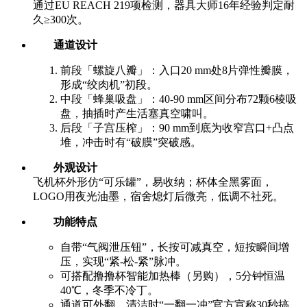
通过EU REACH 219项检测，器具大师16年经验判定耐
久≥300次。
通道设计
前段「螺旋八瓣」：入口20 mm处8片弹性瓣膜，
形成“绞肉机”初段。
中段「蜂巢吸盘」：40-90 mm区间分布72颗6棱吸
盘，抽插时产生活塞真空啸叫。
后段「子宫压榨」：90 mm到底为收窄宫口+凸点
堆，冲击时有“破膜”突破感。
外观设计
飞机杯外形仿“可乐罐”，易收纳；杯体全黑雾面，
LOGO用夜光油墨，宿舍熄灯后微亮，低调不社死。
功能特点
自带“气阀泄压钮”，长按可减真空，短按瞬间增
压，实现“紧-松-紧”脉冲。
可搭配撸撸杯智能加热棒（另购），5分钟恒温
40℃，冬季不冷丁。
通道可外翻，清洁时“一翻一冲”官方宣称30秒搞