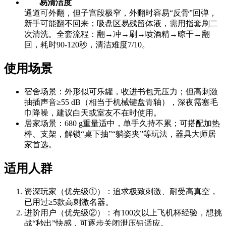
易清洁度
通道可外翻，但子宫段极窄，外翻时容易“反骨”回弹，
新手可能翻不回来；吸盘区易残留体液，需用指套刷二
次清洗。全套流程：翻→冲→刷→喷酒精→晾干→翻
回，耗时90-120秒，清洁难度7/10。
使用场景
宿舍场景：外形似可乐罐，收进书包无压力；但高刺激
抽插声音≥55 dB（相当于机械键盘青轴），深夜需塞毛
巾降噪，建议白天或室友不在时使用。
居家场景：680 g重量适中，单手久持不累；可搭配加热
棒、支架，解锁“桌下抽”“躺姿夹”等玩法，器具大师居
家首选。
适用人群
资深玩家（优先级①）：追求极致刺激、耐受高真空，
已用过≥5款高刺激名器。
进阶用户（优先级②）：有100次以上飞机杯经验，想挑
战“秒出”快感，可逐步关闭泄压钮适应。