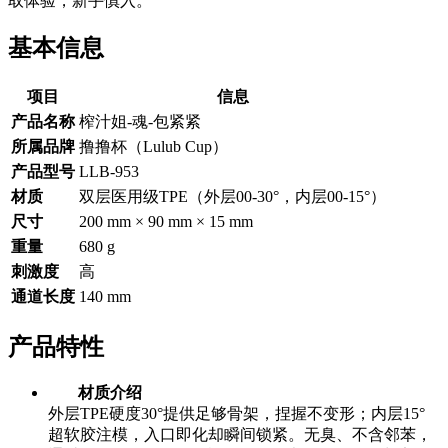
取体验，新手慎入。
基本信息
项目
信息
产品名称
榨汁姐-魂-包紧紧
所属品牌
撸撸杯（Lulub Cup）
产品型号
LLB-953
材质
双层医用级TPE（外层00-30°，内层00-15°）
尺寸
200 mm × 90 mm × 15 mm
重量
680 g
刺激度
高
通道长度
140 mm
产品特性
材质介绍
外层TPE硬度30°提供足够骨架，捏握不变形；内层15°
超软胶注模，入口即化却瞬间锁紧。无臭、不含邻苯，