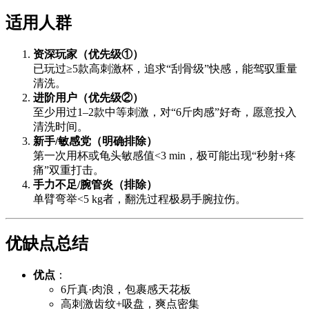
适用人群
资深玩家（优先级①）
已玩过≥5款高刺激杯，追求“刮骨级”快感，能驾驭重量
清洗。
进阶用户（优先级②）
至少用过1–2款中等刺激，对“6斤肉感”好奇，愿意投入
清洗时间。
新手/敏感党（明确排除）
第一次用杯或龟头敏感值<3 min，极可能出现“秒射+疼
痛”双重打击。
手力不足/腕管炎（排除）
单臂弯举<5 kg者，翻洗过程极易手腕拉伤。
优缺点总结
优点
：
6斤真·肉浪，包裹感天花板
高刺激齿纹+吸盘，爽点密集