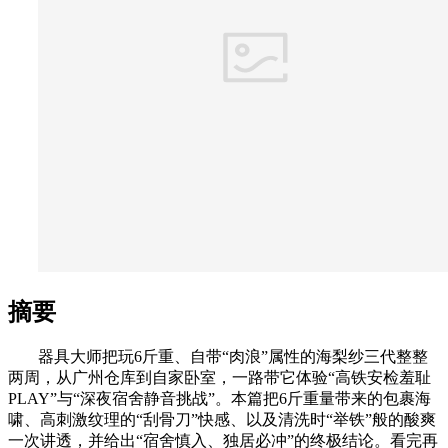
摘要
器具大师把玩6斤重、自带“肉浪”属性的海梨纱三代整整
两周，从广州仓库到自家卧室，一路带它体验“高铁安检羞耻
PLAY”与“深夜宿舍静音挑战”。本篇把6斤重量带来的包裹海
啸、高刺激纹理的“刮骨刀”快感、以及清洗时“举铁”般的酸爽
一次讲透，并给出“宿舍慎入、独居必冲”的终极结论。看完再