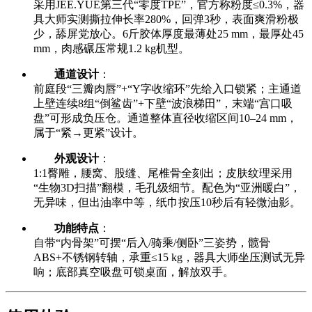
采用JEE.YUE第三代“零度TPE”，官方称粉度≤0.3%，器
具大师实测撕拉伸长率280%，回弹3秒，表面爽滑粉极
少，舔屏党放心。6斤胶体厚度最薄处25 mm，最厚处45
mm，肉感碾压常规1.2 kg机型。
通道设计
：
前庭段“三瓣肉唇”+“Y字收缩环”先给入口锁紧；主通道
上壁连续8组“倒鲨齿”+下壁“波浪梯田”，末端“宫口吸
盘”可形成负压仓。通道整体直径收缩区间10–24 mm，
属于“紧→更紧”设计。
外观设计
：
1:1臀雕，腰窝、股缝、尾椎骨全刻出；皮肤纹理采用
“生物3D扫描”翻模，毛孔级细节。配色为“亚洲暖白”，
无异味，但出油率中等，纸巾按压10秒后有轻微油影。
功能特点
：
自带“内骨架”可摆“后入/骑乘/侧卧”三姿势，髋骨
ABS+不锈钢转轴，承重≤15 kg，器具大师坐压测试无异
响；底部真空吸盘可锁桌面，解放双手。