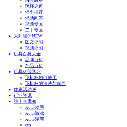
所有版块
玩杯之道
求个推荐
求助问答
视频专区
二手专区
大师测评
NEW
图文评测
视频评测
玩具百科
大全
品牌百科
产品百科
玩具科普
学习
飞机杯如何使用
飞机杯的清洗与保养
优惠活动
惠
行业资讯
绅士仓库
99
ACG动画
ACG游戏
ACG漫画
cos