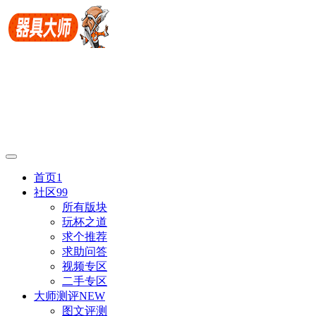
首页
1
社区
99
所有版块
玩杯之道
求个推荐
求助问答
视频专区
二手专区
大师测评
NEW
图文评测