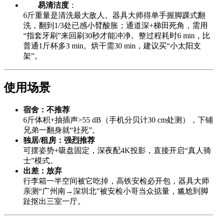
易清洁度
：
6斤重量是清洗最大敌人。器具大师得单手握脚踝式翻
洗，翻到1/3处已感小臂酸胀；通道深+梯田死角，需用
“指套牙刷”来回刷30秒才能冲净。整过程耗时6 min，比
普通1斤杯多3 min。烘干需30 min，建议买“小太阳支
架”。
使用场景
宿舍：不推荐
6斤体积+抽插声>55 dB（手机分贝计30 cm处测），下铺
兄弟一翻身就“社死”。
独居/租房：强烈推荐
可摆姿势+吸盘固定，深夜配4K投影，直接开启“真人骑
士”模式。
出差：放弃
行李箱一半空间被它吃掉，高铁安检必开包，器具大师
亲测“广州南→深圳北”被安检小哥当众掂量，尴尬到脚
趾抠出三室一厅。