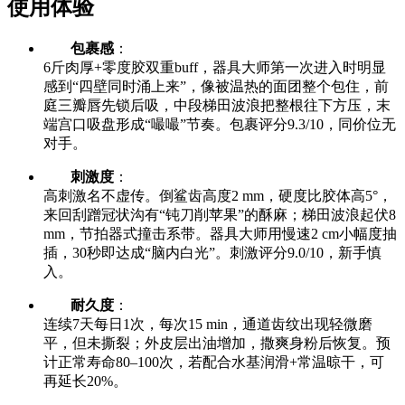
使用体验
包裹感
：
6斤肉厚+零度胶双重buff，器具大师第一次进入时明显
感到“四壁同时涌上来”，像被温热的面团整个包住，前
庭三瓣唇先锁后吸，中段梯田波浪把整根往下方压，末
端宫口吸盘形成“嘬嘬”节奏。包裹评分9.3/10，同价位无
对手。
刺激度
：
高刺激名不虚传。倒鲨齿高度2 mm，硬度比胶体高5°，
来回刮蹭冠状沟有“钝刀削苹果”的酥麻；梯田波浪起伏8
mm，节拍器式撞击系带。器具大师用慢速2 cm小幅度抽
插，30秒即达成“脑内白光”。刺激评分9.0/10，新手慎
入。
耐久度
：
连续7天每日1次，每次15 min，通道齿纹出现轻微磨
平，但未撕裂；外皮层出油增加，撒爽身粉后恢复。预
计正常寿命80–100次，若配合水基润滑+常温晾干，可
再延长20%。