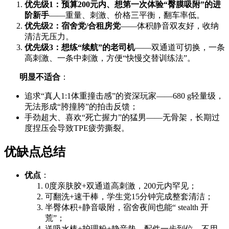
优先级1：预算200元内、想第一次体验“臀膜吸附”的进
阶新手
——重量、刺激、价格三平衡，翻车率低。
优先级2：宿舍党/合租房党
——体积静音双友好，收纳
清洁无压力。
优先级3：想练“续航”的老司机
——双通道可切换，一条
高刺激、一条中刺激，方便“快慢交替训练法”。
明显不适合
：
追求“真人1:1体重撞击感”的资深玩家——680 g轻量级，
无法形成“胯撞胯”的拍击反馈；
手劲超大、喜欢“死亡握力”的猛男——无骨架，长期过
度捏压会导致TPE疲劳撕裂。
优缺点总结
优点
：
0度亲肤胶+双通道高刺激，200元内罕见；
可翻洗+速干棒，学生党15分钟完成整套清洁；
半臀体积+静音吸附，宿舍夜间也能“ stealth 开
荒”；
送吸水棒+护理粉+静音垫，配件一步到位，不用