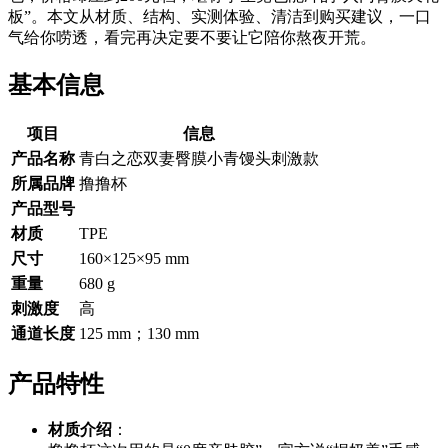
板”。本文从材质、结构、实测体验、清洁到购买建议，一口
气给你唠透，看完再决定要不要让它陪你熬夜开荒。
基本信息
项目
信息
产品名称
青白之恋双妻臀膜小青馒头刺激款
所属品牌
撸撸杯
产品型号
材质
TPE
尺寸
160×125×95 mm
重量
680 g
刺激度
高
通道长度
125 mm；130 mm
产品特性
材质介绍
：