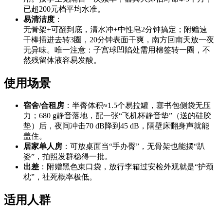
已超200元档平均水准。
易清洁度
：
无骨架+可翻到底，清水冲+中性皂2分钟搞定；附赠速
干棒插进去转3圈，20分钟表面干爽，南方回南天放一夜
无异味。唯一注意：子宫球凹陷处需用棉签转一圈，不
然残留体液容易发酸。
使用场景
宿舍/合租房
：半臀体积≈1.5个易拉罐，塞书包侧袋无压
力；680 g静音落地，配一张“飞机杯静音垫”（送的硅胶
垫）后，夜间冲击70 dB降到45 dB，隔壁床翻身声就能
盖住。
居家单人房
：可放桌面当“手办臀”，无骨架也能摆“趴
姿”，拍照发群稳得一批。
出差
：附赠黑色束口袋，放行李箱过安检外观就是“护颈
枕”，社死概率极低。
适用人群