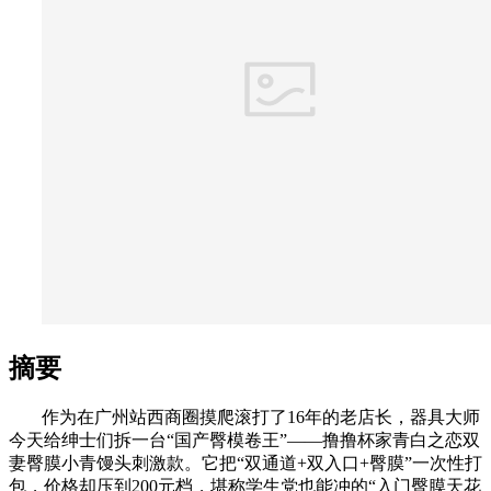
摘要
作为在广州站西商圈摸爬滚打了16年的老店长，器具大师
今天给绅士们拆一台“国产臀模卷王”——撸撸杯家青白之恋双
妻臀膜小青馒头刺激款。它把“双通道+双入口+臀膜”一次性打
包，价格却压到200元档，堪称学生党也能冲的“入门臀膜天花