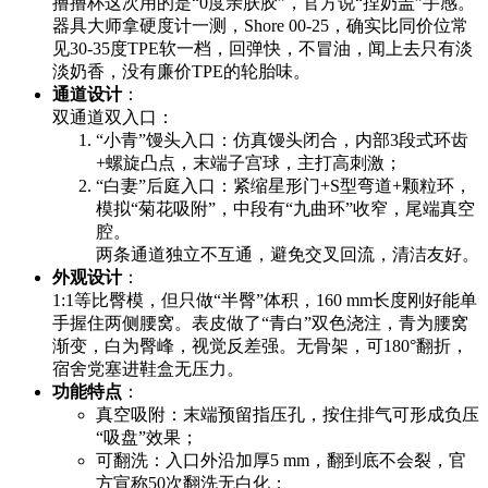
撸撸杯这次用的是“0度亲肤胶”，官方说“捏奶盖”手感。
器具大师拿硬度计一测，Shore 00-25，确实比同价位常
见30-35度TPE软一档，回弹快，不冒油，闻上去只有淡
淡奶香，没有廉价TPE的轮胎味。
通道设计
：
双通道双入口：
“小青”馒头入口：仿真馒头闭合，内部3段式环齿
+螺旋凸点，末端子宫球，主打高刺激；
“白妻”后庭入口：紧缩星形门+S型弯道+颗粒环，
模拟“菊花吸附”，中段有“九曲环”收窄，尾端真空
腔。
两条通道独立不互通，避免交叉回流，清洁友好。
外观设计
：
1:1等比臀模，但只做“半臀”体积，160 mm长度刚好能单
手握住两侧腰窝。表皮做了“青白”双色浇注，青为腰窝
渐变，白为臀峰，视觉反差强。无骨架，可180°翻折，
宿舍党塞进鞋盒无压力。
功能特点
：
真空吸附：末端预留指压孔，按住排气可形成负压
“吸盘”效果；
可翻洗：入口外沿加厚5 mm，翻到底不会裂，官
方宣称50次翻洗无白化；