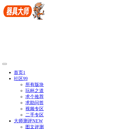
首页
1
社区
99
所有版块
玩杯之道
求个推荐
求助问答
视频专区
二手专区
大师测评
NEW
图文评测