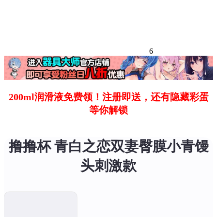
6
200ml润滑液免费领！注册即送，还有隐藏彩蛋
等你解锁
撸撸杯 青白之恋双妻臀膜小青馒
头刺激款