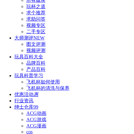
所有版块
玩杯之道
求个推荐
求助问答
视频专区
二手专区
大师测评
NEW
图文评测
视频评测
玩具百科
大全
品牌百科
产品百科
玩具科普
学习
飞机杯如何使用
飞机杯的清洗与保养
优惠活动
惠
行业资讯
绅士仓库
99
ACG动画
ACG游戏
ACG漫画
cos