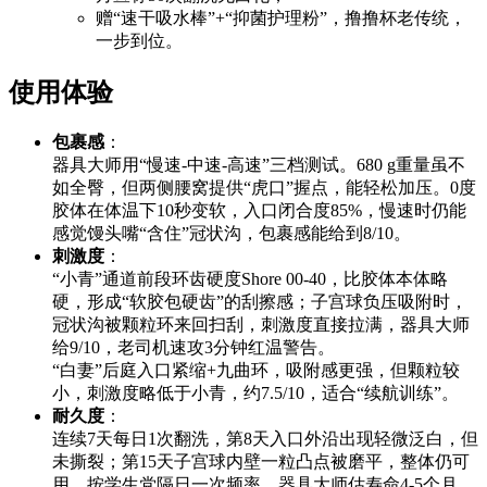
赠“速干吸水棒”+“抑菌护理粉”，撸撸杯老传统，
一步到位。
使用体验
包裹感
：
器具大师用“慢速-中速-高速”三档测试。680 g重量虽不
如全臀，但两侧腰窝提供“虎口”握点，能轻松加压。0度
胶体在体温下10秒变软，入口闭合度85%，慢速时仍能
感觉馒头嘴“含住”冠状沟，包裹感能给到8/10。
刺激度
：
“小青”通道前段环齿硬度Shore 00-40，比胶体本体略
硬，形成“软胶包硬齿”的刮擦感；子宫球负压吸附时，
冠状沟被颗粒环来回扫刮，刺激度直接拉满，器具大师
给9/10，老司机速攻3分钟红温警告。
“白妻”后庭入口紧缩+九曲环，吸附感更强，但颗粒较
小，刺激度略低于小青，约7.5/10，适合“续航训练”。
耐久度
：
连续7天每日1次翻洗，第8天入口外沿出现轻微泛白，但
未撕裂；第15天子宫球内壁一粒凸点被磨平，整体仍可
用。按学生党隔日一次频率，器具大师估寿命4-5个月，