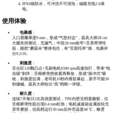
IPX6级防水，可冲洗不可浸泡；磁吸充电2 h满
电。
使用体验
包裹感
：
入口唇瓣厚度9 mm，形成“气垫封边”，器具大师28 cm
大腿夹持测试，无漏气；中段28 mm收窄+舌系带弹性
筋，能把“蘑菇伞”整体包住，有“舌面托举”感，包裹评
分9.2/10。
刺激度
：
舌尖区120颗凸点+无刷电机6500 rpm高速拍打，带来“电
击级”刺痒；舌根桥突然收紧再释放，形成“脉冲式”吸
吮，刺激度拉满，老司机10秒内青筋暴起，新手可能30
秒缴械。器具大师给出“高”档唯一评级。
耐久度
：
连续7天每日2次高强度测试，TPE内壁无明显撕裂，仅
舌根桥弹性筋出现0.4 mm松弛；电机减速箱金属齿轮无
异常磨损，但高档运行30 min后外壳温度48 ℃，略烫