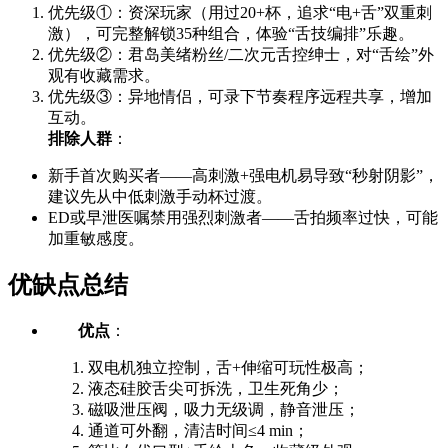
优先级①：资深玩家（用过20+杯，追求“电+舌”双重刺
激），可完整解锁35种组合，体验“舌技编排”乐趣。
优先级②：君岛美绪粉丝/二次元舌控绅士，对“舌绘”外
观有收藏需求。
优先级③：异地情侣，可录下节奏程序远程共享，增加
互动。
排除人群
：
新手首次购买者——高刺激+强电机易导致“秒射阴影”，
建议先从中低刺激手动杯过渡。
ED或早泄医嘱禁用强烈刺激者——舌拍频率过快，可能
加重敏感度。
优缺点总结
优点
：
双电机独立控制，舌+伸缩可玩性极高；
液态硅胶舌尖可拆洗，卫生死角少；
磁吸泄压阀，吸力无级调，静音泄压；
通道可外翻，清洁时间≤4 min；