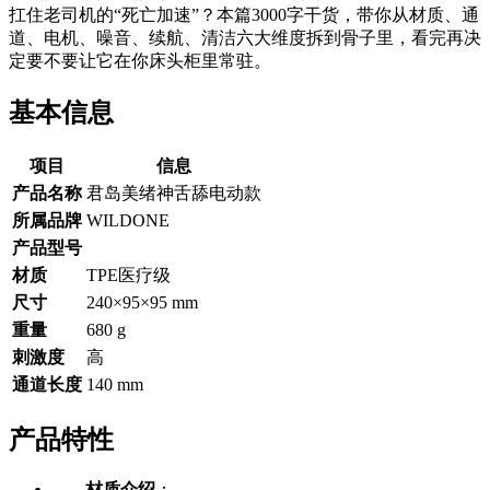
扛住老司机的“死亡加速”？本篇3000字干货，带你从材质、通
道、电机、噪音、续航、清洁六大维度拆到骨子里，看完再决
定要不要让它在你床头柜里常驻。
基本信息
项目
信息
产品名称
君岛美绪神舌舔电动款
所属品牌
WILDONE
产品型号
材质
TPE医疗级
尺寸
240×95×95 mm
重量
680 g
刺激度
高
通道长度
140 mm
产品特性
材质介绍
：