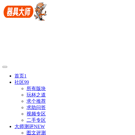
首页
1
社区
99
所有版块
玩杯之道
求个推荐
求助问答
视频专区
二手专区
大师测评
NEW
图文评测