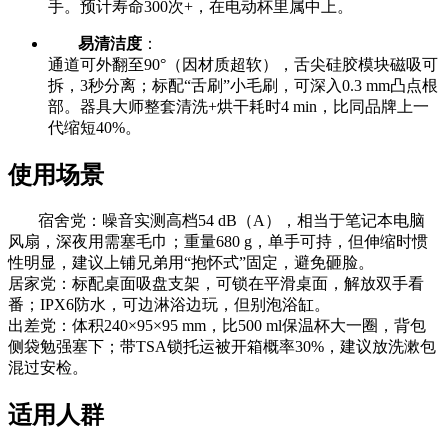
手。预计寿命300次+，在电动杯里属中上。
易清洁度
：
通道可外翻至90°（因材质超软），舌尖硅胶模块磁吸可
拆，3秒分离；标配“舌刷”小毛刷，可深入0.3 mm凸点根
部。器具大师整套清洗+烘干耗时4 min，比同品牌上一
代缩短40%。
使用场景
宿舍党：噪音实测高档54 dB（A），相当于笔记本电脑
风扇，深夜用需塞毛巾；重量680 g，单手可持，但伸缩时惯
性明显，建议上铺兄弟用“抱怀式”固定，避免砸脸。
居家党：标配桌面吸盘支架，可锁在平滑桌面，解放双手看
番；IPX6防水，可边淋浴边玩，但别泡浴缸。
出差党：体积240×95×95 mm，比500 ml保温杯大一圈，背包
侧袋勉强塞下；带TSA锁托运被开箱概率30%，建议放洗漱包
混过安检。
适用人群