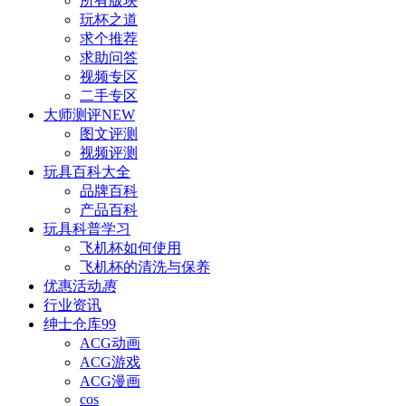
所有版块
玩杯之道
求个推荐
求助问答
视频专区
二手专区
大师测评
NEW
图文评测
视频评测
玩具百科
大全
品牌百科
产品百科
玩具科普
学习
飞机杯如何使用
飞机杯的清洗与保养
优惠活动
惠
行业资讯
绅士仓库
99
ACG动画
ACG游戏
ACG漫画
cos