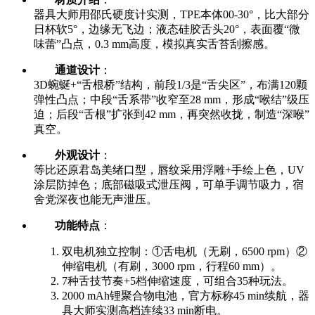
器具大师用邵氏硬度计实测，TPE本体00-30°，比大部分
日杯软5°，边缘无飞边；液态硅胶舌头20°，表面覆“微
味蕾”凸点，0.3 mm高度，模拟真实舌苔刮擦感。
通道设计
：
3D蜿蜒+“舌根桥”结构，前段1/3是“舌尖区”，布满120颗
弹性凸点；中段“舌系带”收窄至28 mm，形成“喉结”级压
迫；后段“舌根”扩张到42 mm，再突然收拢，制造“深喉”
真空。
外观设计
：
等比还原君岛美绪口型，唇纹采用浮雕+手绘上色，UV
涂层防掉色；底部磁吸式泄压阀，可单手调节吸力，宿
舍党深夜也能无声泄压。
功能特点
：
双电机独立控制：①舌电机（无刷，6500 rpm）②
伸缩电机（有刷，3000 rpm，行程60 mm）。
7种舌技节奏+5档伸缩速度，可组合35种玩法。
2000 mAh锂聚合物电池，官方标称45 min续航，器
具大师实测高档连续33 min断电。