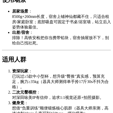
居家场景
：
8500g+260mm长度，宿舍上铺神仙都藏不住，只适合租
房/家庭卧室；底部吸盘可固定于书桌/浴室墙，站立后入
姿势体验最佳。
出差/宿舍
：
排除！高铁安检把你当携带铅块，宿舍抽屉放不下，别
给自己找社死。
适用人群
资深玩家
：
已玩过≥5款中小型杯，想升级“臀推”真实感，预算充
足，腕力≥35kg（器具大师测得单手拎17斤30s不抖为合
格）。
二次元臀模控
：
对深田咏美IP有信仰，追求1:1视觉还原+拍照摄影。
健身党
：
想借“负重训练”顺便锻炼核心肌群（器具大师亲测，高