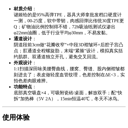
材质介绍
：
谜姬给的是95%高弹TPE，器具大师拿批发档口硬度计
一测，00-25度，软中带韧，肉感回弹比传统30度TPE更
Q；矿物油比例控制得不错，72h吸油纸测试仅渗出
φ22mm油圈，低于行业平均φ30mm，不易发黏。
通道设计
：
阴道段前3cm做“花瓣收窄”+中段3D褶皱环+后腔子宫凸
点；肛通道全程螺旋肋，末端“紧箍”设计，模拟真实括
约肌群。双通道独立开孔，避免交叉回流。
外观设计
：
1:1扫描深田咏美腰臀曲线，腰窝、臀缝、股内侧褶皱都
刻进去了；表皮做轻度血管纹理，色差控制在ΔE<3，实
拍色差肉眼难辨。
功能特点
：
底部真空吸盘×4，可吸附瓷砖/桌面，解放双手；配“快
拆”加热棒（5V 2A），15min恒温40℃，冬天不冰鸟。
使用体验