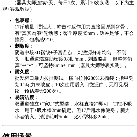
（器具大师连续7天、每日1次、累计10次实测，以下为主
观+客观数据）
包裹感
：
17斤质量=惯性大，冲击时反作用力直接回弹到盆骨，
有“真实肉浪”晃动感；臀丘厚度45mm，缓冲足够，不会
撞骨。包裹感9/10。
刺激度
：
阴道中段3D褶皱+子宫凸点，刺激源分布均匀，不刮
头；肛通道螺旋肋密度0.8肋/mm，刺激略高，但整体仍
算“中”档，可坚持8min±1min（器具大师秒表实测）。
耐久度
：
批发档口暴力拉扯测试：横向拉伸280%未撕裂；指甲刻
划0.5kg力未破皮；10次使用后入口微泛白，无可见裂
纹，预估寿命200次+。
易清洁度
：
双通道独立+“宽U”式臀缝，水柱直接冲即可；TPE不吸
水，甩干+吸水棒2min搞定。但17斤甩水像健身，腕力
小者慎入。清洁耗时5min，比小型杯多2min。
使用场景