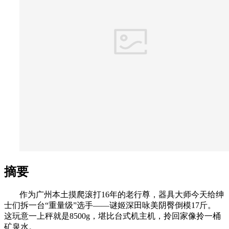
摘要
作为广州本土摸爬滚打16年的老行尊，器具大师今天给绅
士们拆一台“重量级”选手——谜姬深田咏美阴臀倒模17斤。
这玩意一上秤就是8500g，堪比台式机主机，拎回家像拎一桶
矿泉水。