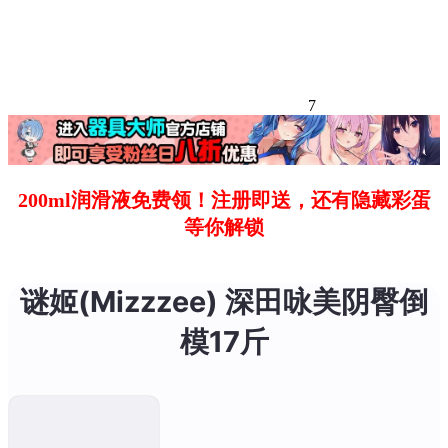
7
200ml润滑液免费领！注册即送，还有隐藏彩蛋
等你解锁
谜姬(Mizzzee) 深田咏美阴臀倒
模17斤