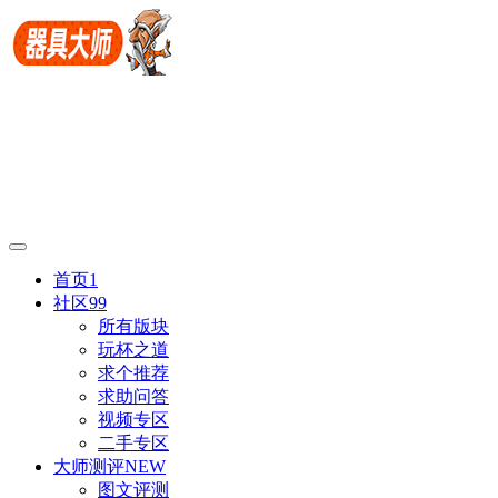
首页
1
社区
99
所有版块
玩杯之道
求个推荐
求助问答
视频专区
二手专区
大师测评
NEW
图文评测