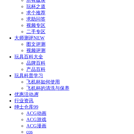
所有版块
玩杯之道
求个推荐
求助问答
视频专区
二手专区
大师测评
NEW
图文评测
视频评测
玩具百科
大全
品牌百科
产品百科
玩具科普
学习
飞机杯如何使用
飞机杯的清洗与保养
优惠活动
惠
行业资讯
绅士仓库
99
ACG动画
ACG游戏
ACG漫画
cos