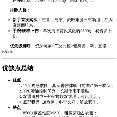
速冲刺10min心率可到150bmp，堪比慢跑）。
排除人群
：
新手首次购买
：重量、清洁、藏匿难度三重劝退，易因
麻烦而吃灰。
手腕/腰椎旧伤
：单次清洁需反复翻转8500g，易诱发旧
伤。
优先级排序
：资深玩家>二次元控>健身党，新手直接
PASS。
优缺点总结
优点
：
17斤肉感惯性，真实臀推体验目前国产第一梯队；
TPE渗油控制优秀，长期使用不发黏；
双通道独立+子宫/螺旋双纹理，可玩度足；
底部吸盘+加热棒，冬季友好，解放双手。
缺点
：
8500g藏匿难度MAX，租房需独占衣柜；