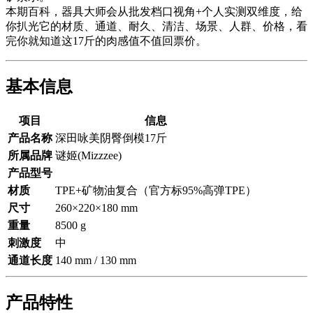
本期百科，器具大师会从批发档口视角+个人实测双维度，给
你扒光它的材质、通道、耐久、清洁、场景、人群、价格，看
完你就知道这17斤的肉感值不值回票价。
基本信息
项目
信息
产品名称
深田咏美阴臀倒模17斤
所属品牌
谜姬(Mizzzee)
产品型号
材质
TPE+矿物油复合（官方标95%高弹TPE）
尺寸
260×220×180 mm
重量
8500 g
刺激度
中
通道长度
140 mm / 130 mm
产品特性