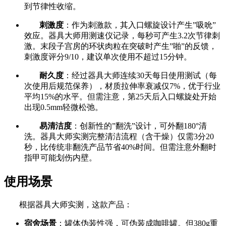
到节律性收缩。
刺激度
：作为刺激款，其入口螺旋设计产生”吸吮”
效应。器具大师用测速仪记录，每秒可产生3.2次节律刺
激。末段子宫房的环状肉粒在突破时产生”啪”的反馈，
刺激度评分9/10，建议单次使用不超过15分钟。
耐久度
：经过器具大师连续30天每日使用测试（每
次使用后规范保养），材质拉伸率衰减仅7%，优于行业
平均15%的水平。但需注意，第25天后入口螺旋处开始
出现0.5mm轻微松弛。
易清洁度
：创新性的”翻洗”设计，可外翻180°清
洗。器具大师实测完整清洁流程（含干燥）仅需3分20
秒，比传统非翻洗产品节省40%时间。但需注意外翻时
指甲可能划伤内壁。
使用场景
根据器具大师实测，这款产品：
宿舍场景
：罐体伪装性强，可伪装成咖啡罐。但380g重