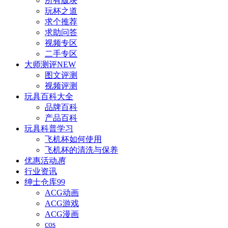
所有版块
玩杯之道
求个推荐
求助问答
视频专区
二手专区
大师测评
NEW
图文评测
视频评测
玩具百科
大全
品牌百科
产品百科
玩具科普
学习
飞机杯如何使用
飞机杯的清洗与保养
优惠活动
惠
行业资讯
绅士仓库
99
ACG动画
ACG游戏
ACG漫画
cos