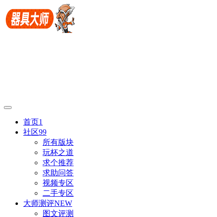
首页
1
社区
99
所有版块
玩杯之道
求个推荐
求助问答
视频专区
二手专区
大师测评
NEW
图文评测