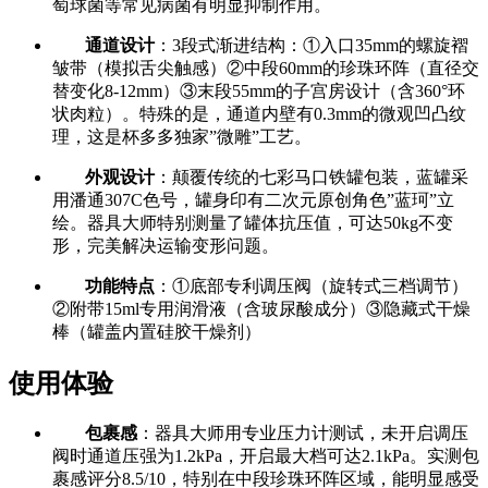
萄球菌等常见病菌有明显抑制作用。
通道设计
：3段式渐进结构：①入口35mm的螺旋褶
皱带（模拟舌尖触感）②中段60mm的珍珠环阵（直径交
替变化8-12mm）③末段55mm的子宫房设计（含360°环
状肉粒）。特殊的是，通道内壁有0.3mm的微观凹凸纹
理，这是杯多多独家”微雕”工艺。
外观设计
：颠覆传统的七彩马口铁罐包装，蓝罐采
用潘通307C色号，罐身印有二次元原创角色”蓝珂”立
绘。器具大师特别测量了罐体抗压值，可达50kg不变
形，完美解决运输变形问题。
功能特点
：①底部专利调压阀（旋转式三档调节）
②附带15ml专用润滑液（含玻尿酸成分）③隐藏式干燥
棒（罐盖内置硅胶干燥剂）
使用体验
包裹感
：器具大师用专业压力计测试，未开启调压
阀时通道压强为1.2kPa，开启最大档可达2.1kPa。实测包
裹感评分8.5/10，特别在中段珍珠环阵区域，能明显感受