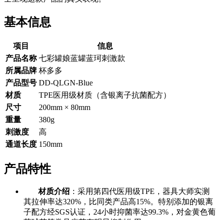
基本信息
项目
信息
产品名称
七彩罐娘蓝罐蓝珂刺激款
所属品牌
杯多多
产品型号
DD-QLGN-Blue
材质
TPE医用级材质（含银离子抗菌配方）
尺寸
200mm × 80mm
重量
380g
刺激度
高
通道长度
150mm
产品特性
材质介绍
：采用第四代医用级TPE，器具大师实测
其拉伸率达320%，比同类产品高15%。特别添加的银离
子配方经SGS认证，24小时抑菌率达99.3%，对金黄色葡