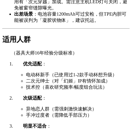
用有「次元穿越」加成。需注意主机LED灯可关闭，避
免被窗帘缝隙曝光。
出差场景
：电池容量1200mAh可过安检，但TPE内胆可
能被误判为「凝胶状物体」，建议托运。
适用人群
（器具大师16年经验分级标准）
优先适配
：
电动杯新手（已使用过1-2款手动杯想升级）
二次元绅士（对「幻姬」IP有情怀加成）
技术控（喜欢研究频率/幅度组合玩法）
次级适配
：
异地恋人群（需强刺激快速解决）
手冲过度者（需降低手部压力）
明显不适合
：