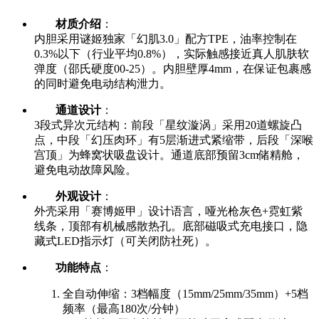
材质介绍
：
内胆采用谜姬独家「幻肌3.0」配方TPE，油率控制在
0.3%以下（行业平均0.8%），实际触感接近真人肌肤软
弹度（邵氏硬度00-25）。内胆壁厚4mm，在保证包裹感
的同时避免电动结构泄力。
通道设计
：
3段式异次元结构：前段「星纹漩涡」采用20道螺旋凸
点，中段「幻压肉环」有5层渐进式紧缩带，后段「深喉
宫顶」为蜂窝状吸盘设计。通道底部预留3cm储精舱，
避免电动故障风险。
外观设计
：
外壳采用「赛博姬甲」设计语言，哑光枪灰色+霓虹紫
线条，顶部有机械感散热孔。底部磁吸式充电接口，隐
藏式LED指示灯（可关闭防社死）。
功能特点
：
全自动伸缩：3档幅度（15mm/25mm/35mm）+5档
频率（最高180次/分钟）