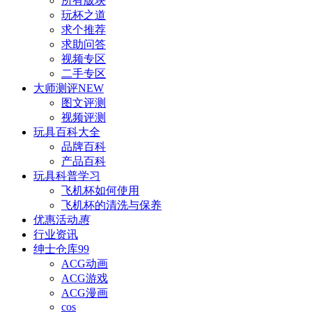
所有版块
玩杯之道
求个推荐
求助问答
视频专区
二手专区
大师测评
NEW
图文评测
视频评测
玩具百科
大全
品牌百科
产品百科
玩具科普
学习
飞机杯如何使用
飞机杯的清洗与保养
优惠活动
惠
行业资讯
绅士仓库
99
ACG动画
ACG游戏
ACG漫画
cos