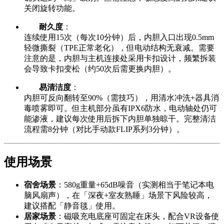
关闭旋转功能。
耐久度
：
连续使用15次（每次10分钟）后，内胆入口出现0.5mm
轻微撕裂（TPE正常老化），但电动结构无衰减。需要
注意的是，内胆与主机连接处采用卡扣设计，频繁拆装
会导致卡扣变松（约50次后需更换内胆）。
易清洁度
：
内胆可反向翻转至90%（需技巧），用清水冲洗+器具消
毒喷雾即可。但主机部分虽有IPX6防水，电动轴处仍可
能渗液，建议每次使用后拆下内胆单独晾干。完整清洁
流程需8分钟（对比手动款FLIP系列3分钟）。
使用场景
宿舍场景
：580g重量+65dB噪音（实测相当于笔记本电
脑风扇声），在「深夜+室友熟睡」场景下风险较高，
建议搭配「静音毯」使用。
居家场景
：磁吸充电底座可固定在床头，配合VR设备使