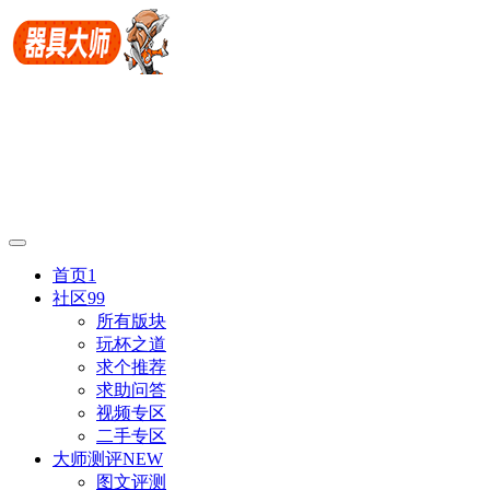
首页
1
社区
99
所有版块
玩杯之道
求个推荐
求助问答
视频专区
二手专区
大师测评
NEW
图文评测