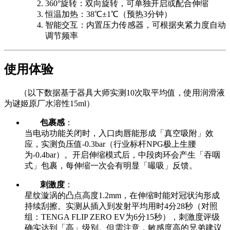
360°旋转：双向旋转，可单独开启或配合伸缩
恒温加热：38℃±1℃（预热3分钟）
智能交互：内置压力传感器，可根据夹紧力度自动
调节频率
使用体验
（以下数据基于器具大师实测10次取平均值，使用润滑液
为谜姬原厂水溶性15ml）
包裹感
：
当电动功能关闭时，入口肉唇能形成「真空吸附」效
应，实测负压值-0.3bar（行业标杆NPG极上生腰
为-0.4bar）。开启伸缩模式后，中段肉环会产生「吞咽
式」包裹，每伸缩一次会有明显「嘬吸」反馈。
刺激度
：
星纹漩涡的凸点高度1.2mm，在伸缩时能对冠状沟形成
持续刮擦。实测从插入到发射平均用时4分28秒（对照
组：TENGA FLIP ZERO EV为6分15秒），刺激度评级
确实达到「高」级别。但需注意，敏感度高的兄弟建议