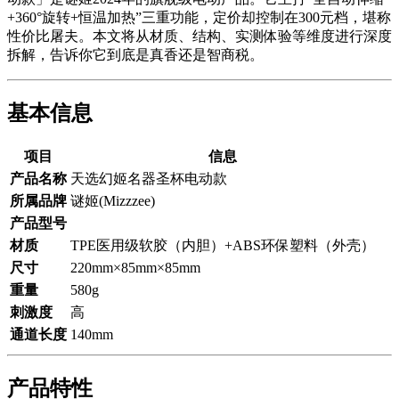
+360°旋转+恒温加热”三重功能，定价却控制在300元档，堪称
性价比屠夫。本文将从材质、结构、实测体验等维度进行深度
拆解，告诉你它到底是真香还是智商税。
基本信息
项目
信息
产品名称
天选幻姬名器圣杯电动款
所属品牌
谜姬(Mizzzee)
产品型号
材质
TPE医用级软胶（内胆）+ABS环保塑料（外壳）
尺寸
220mm×85mm×85mm
重量
580g
刺激度
高
通道长度
140mm
产品特性