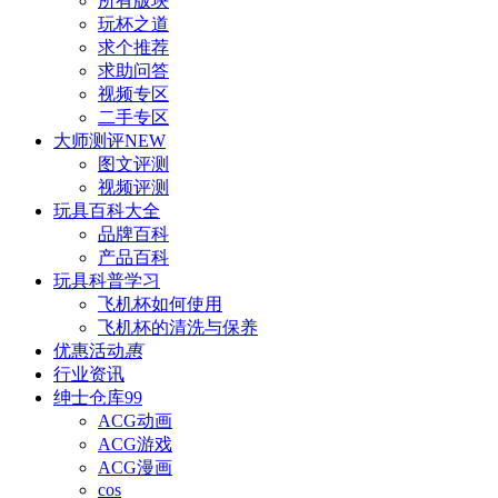
所有版块
玩杯之道
求个推荐
求助问答
视频专区
二手专区
大师测评
NEW
图文评测
视频评测
玩具百科
大全
品牌百科
产品百科
玩具科普
学习
飞机杯如何使用
飞机杯的清洗与保养
优惠活动
惠
行业资讯
绅士仓库
99
ACG动画
ACG游戏
ACG漫画
cos