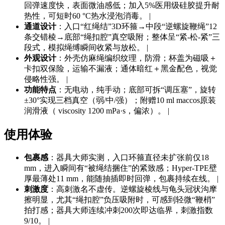
回弹速度快，表面微油感低；加入5%医用级硅胶提升耐
热性，可短时60 °C热水浸泡消毒。 |
通道设计
：入口“红绳结”3D环箍→中段“逆螺旋鞭绳”12
条交错棱→底部“绳扣腔”真空吸附；整体呈“紧-松-紧”三
段式，模拟绳缚瞬间收紧与放松。 |
外观设计
：外壳仿麻绳编织纹理，防滑；杯盖为磁吸＋
卡扣双保险，运输不漏液；通体暗红＋黑金配色，视觉
侵略性强。 |
功能特点
：无电动，纯手动；底部可拆“调压塞”，旋转
±30°实现三档真空（弱/中/强）；附赠10 ml maccos原装
润滑液（ viscosity 1200 mPa·s，偏浓）。 |
使用体验
包裹感
：器具大师实测，入口环箍直径未扩张前仅18
mm，进入瞬间有“被绳结捆住”的紧致感；Hyper-TPE壁
厚最薄处11 mm，能随抽插即时回弹，包裹持续在线。 |
刺激度
：高刺激名不虚传。逆螺旋棱线与龟头冠状沟摩
擦明显，尤其“绳扣腔”负压吸附时，可感到轻微“鞭梢”
拍打感；器具大师连续冲刺200次即达临界，刺激指数
9/10。 |