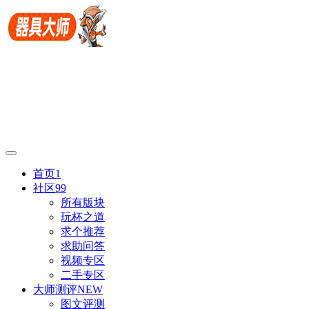
首页
1
社区
99
所有版块
玩杯之道
求个推荐
求助问答
视频专区
二手专区
大师测评
NEW
图文评测