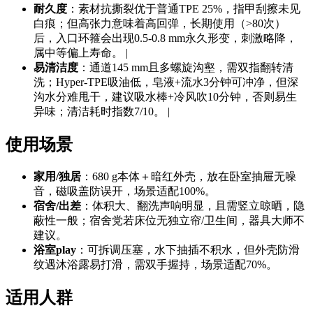
耐久度
：素材抗撕裂优于普通TPE 25%，指甲刮擦未见
白痕；但高张力意味着高回弹，长期使用（>80次）
后，入口环箍会出现0.5-0.8 mm永久形变，刺激略降，
属中等偏上寿命。 |
易清洁度
：通道145 mm且多螺旋沟壑，需双指翻转清
洗；Hyper-TPE吸油低，皂液+流水3分钟可冲净，但深
沟水分难甩干，建议吸水棒+冷风吹10分钟，否则易生
异味；清洁耗时指数7/10。 |
使用场景
家用/独居
：680 g本体＋暗红外壳，放在卧室抽屉无噪
音，磁吸盖防误开，场景适配100%。
宿舍/出差
：体积大、翻洗声响明显，且需竖立晾晒，隐
蔽性一般；宿舍党若床位无独立帘/卫生间，器具大师不
建议。
浴室play
：可拆调压塞，水下抽插不积水，但外壳防滑
纹遇沐浴露易打滑，需双手握持，场景适配70%。
适用人群