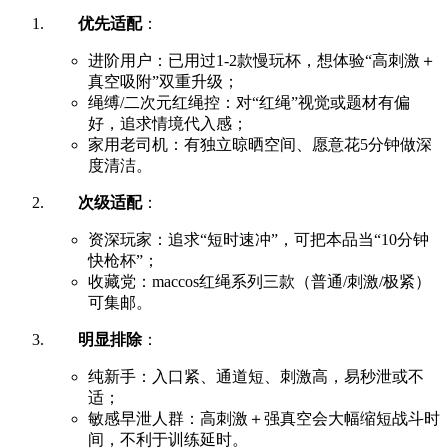
优先适配
：
进阶用户：已用过1-2款慢玩杯，想体验“高刺激＋
真空吸附”双重升级；
绳缚/二次元红绳控：对“红绳”视觉或题材有偏
好，追求情境代入感；
家用老司机：有独立晾晒空间、愿意花5分钟做深
度清洁。
次级适配
：
资深玩家：追求“短时速冲”，可把本品当“10分钟
快枪杯”；
收藏党：maccos红绳系列三款（普通/刺激/极紧）
可集邮。
明显排除
：
纯新手：入口紧、通道短、刺激高，易秒泄或不
适；
敏感早泄人群：高刺激＋强真空会大幅缩短战斗时
间，不利于训练延时。