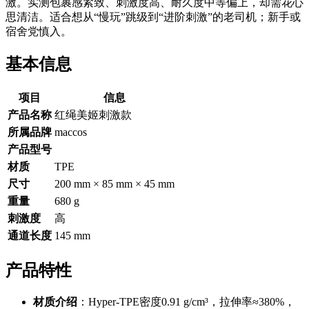
激。实测包裹感紧致、刺激度高、耐久度中等偏上，却需花心
思清洁。适合想从“慢玩”跳级到“进阶刺激”的老司机；新手或
宿舍党慎入。
基本信息
项目
信息
产品名称
红绳美姬刺激款
所属品牌
maccos
产品型号
材质
TPE
尺寸
200 mm × 85 mm × 45 mm
重量
680 g
刺激度
高
通道长度
145 mm
产品特性
材质介绍
：Hyper-TPE密度0.91 g/cm³，拉伸率≈380%，