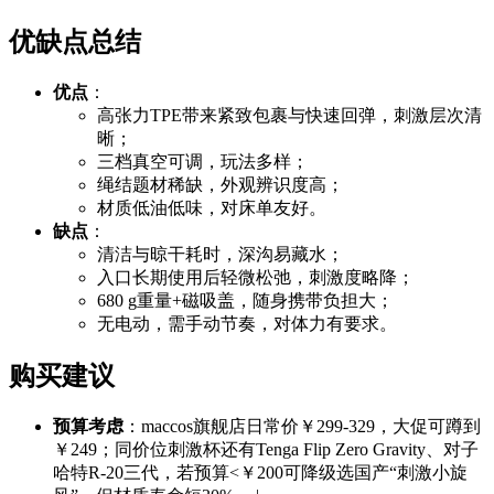
优缺点总结
优点
：
高张力TPE带来紧致包裹与快速回弹，刺激层次清
晰；
三档真空可调，玩法多样；
绳结题材稀缺，外观辨识度高；
材质低油低味，对床单友好。
缺点
：
清洁与晾干耗时，深沟易藏水；
入口长期使用后轻微松弛，刺激度略降；
680 g重量+磁吸盖，随身携带负担大；
无电动，需手动节奏，对体力有要求。
购买建议
预算考虑
：maccos旗舰店日常价￥299-329，大促可蹲到
￥249；同价位刺激杯还有Tenga Flip Zero Gravity、对子
哈特R-20三代，若预算<￥200可降级选国产“刺激小旋