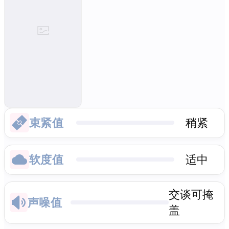
束紧值
稍紧
软度值
适中
交谈可掩
声噪值
盖