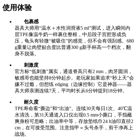
使用体验
包裹感
器具大师用“温水＋水性润滑液5 ml”测试，进入瞬间内
层TPE像温牛奶一样裹住整根，中后段子宫腔形成负
压，龟头有轻微“被吸住”的感觉，但不会有强刮感。680
g重量让肉壁贴合度比普通300 g新手杯高一个档次，翻
身不脱落。
刺激度
官方标“低刺激”属实，通道脊高只有2 mm，肉牙圆润，
敏感哥也能坚持8分钟起步。老玩家如果追求“秒上天”会
嫌不过瘾，但想练 edging（边缘控制）它是神器——器
具大师亲测连续7天，平均时长从6分钟提到18分钟。
耐久度
TPE寿命看“撕边”和“出油”。连续30天每日1次、40℃温
水清洗，第31天通道入口仅出现0.5 mm小撕口，手指蘸
爽身粉可忽略；出油率中等，存放垫纸巾24 h油印直径2
cm，在可接受范围。注意指甲＝头号杀手，剪干净再上
战场。