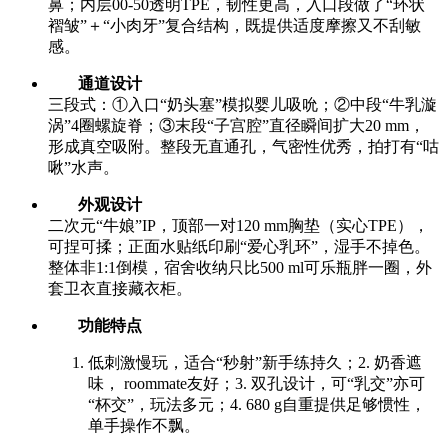
鼻；内层00-50透明TPE，韧性更高，入口段做了“环状
褶皱”＋“小肉牙”复合结构，既提供适度摩擦又不刮敏
感。
通道设计
三段式：①入口“奶头塞”模拟婴儿吸吮；②中段“牛乳漩
涡”4圈螺旋脊；③末段“子宫腔”直径瞬间扩大20 mm，
形成真空吸附。整段无直通孔，气密性优秀，拍打有“咕
啾”水声。
外观设计
二次元“牛娘”IP，顶部一对120 mm胸垫（实心TPE），
可捏可揉；正面水贴纸印刷“爱心乳环”，湿手不掉色。
整体非1:1倒模，宿舍收纳只比500 ml可乐瓶胖一圈，外
套卫衣直接藏衣柜。
功能特点
低刺激慢玩，适合“秒射”新手练持久；2. 奶香遮
味， roommate友好；3. 双孔设计，可“乳交”亦可
“杯交”，玩法多元；4. 680 g自重提供足够惯性，
单手操作不飘。