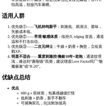
怕高温，别放汽车暴晒。
适用人群
优先级①——
飞机杯纯新手
：刺激低、易清洁、遮味，
失败成本低。
优先级②——
早泄/敏感体质
：练持久 edging 首选，通道
温和不打击自信。
优先级③——
二次元绅士
：牛娘＋奶香＋胸垫，立绘直
戳XP。
明显不适合
——
重度刺激控/撸龄10年+老炮
：通道纹理
浅，难达到“撕裂级”高潮；建议绕道Love Factor同厂“魅
魔极激”或“R-20”。
优缺点总结
优点
680 g＋双材质，包裹感越级打怪
低刺激＋奶香，新手不翻车
可揉胸双孔，玩法附加值高