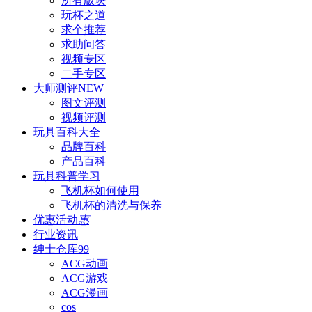
所有版块
玩杯之道
求个推荐
求助问答
视频专区
二手专区
大师测评
NEW
图文评测
视频评测
玩具百科
大全
品牌百科
产品百科
玩具科普
学习
飞机杯如何使用
飞机杯的清洗与保养
优惠活动
惠
行业资讯
绅士仓库
99
ACG动画
ACG游戏
ACG漫画
cos