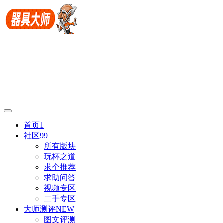
首页
1
社区
99
所有版块
玩杯之道
求个推荐
求助问答
视频专区
二手专区
大师测评
NEW
图文评测