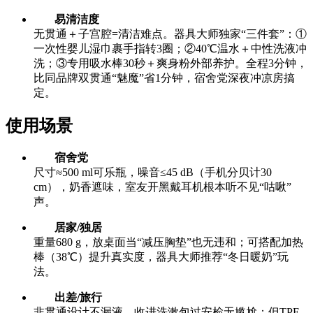
易清洁度
无贯通＋子宫腔=清洁难点。器具大师独家“三件套”：①
一次性婴儿湿巾裹手指转3圈；②40℃温水＋中性洗液冲
洗；③专用吸水棒30秒＋爽身粉外部养护。全程3分钟，
比同品牌双贯通“魅魔”省1分钟，宿舍党深夜冲凉房搞
定。
使用场景
宿舍党
尺寸≈500 ml可乐瓶，噪音≤45 dB（手机分贝计30
cm），奶香遮味，室友开黑戴耳机根本听不见“咕啾”
声。
居家/独居
重量680 g，放桌面当“减压胸垫”也无违和；可搭配加热
棒（38℃）提升真实度，器具大师推荐“冬日暖奶”玩
法。
出差/旅行
非贯通设计不漏液，收进洗漱包过安检无尴尬；但TPE