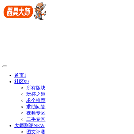
首页
1
社区
99
所有版块
玩杯之道
求个推荐
求助问答
视频专区
二手专区
大师测评
NEW
图文评测