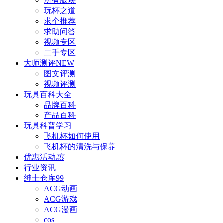
所有版块
玩杯之道
求个推荐
求助问答
视频专区
二手专区
大师测评
NEW
图文评测
视频评测
玩具百科
大全
品牌百科
产品百科
玩具科普
学习
飞机杯如何使用
飞机杯的清洗与保养
优惠活动
惠
行业资讯
绅士仓库
99
ACG动画
ACG游戏
ACG漫画
cos