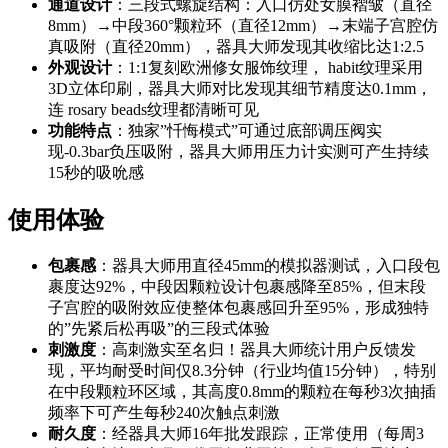
通道设计
：三段式螺旋结构：入口仿处女膜褶皱（直径
8mm）→中段360°颗粒环（直径12mm）→末端子宫腔仿
真吸附（直径20mm），器具大师发现其收缩比达1:2.5
外观设计
：1:1复刻欧洲修女服饰纹理， habit纹理采用
3D立体印刷，器具大师对比发现其细节精度达0.1mm，
连 rosary beads纹理都清晰可见
功能特点
：独家”忏悔模式”可通过底部调压阀实
现-0.3bar负压吸附，器具大师用压力计实测可产生持续
15秒的吸吮感
使用体验
包裹感
：器具大师用直径45mm的模拟器测试，入口段包
裹度达92%，中段因颗粒设计包裹感降至85%，但末段
子宫腔的吸附效应使整体包裹感回升至95%，形成独特
的”先紧后松再吸”的三段式体验
刺激度
：高刺激实至名归！器具大师统计用户反馈发
现，平均耐受时间仅8.3分钟（行业均值15分钟），特别
在中段颗粒环区域，其高度0.8mm的颗粒在每秒3次抽插
频率下可产生每秒240次触点刺激
耐久度
：经器具大师16年批发跟踪，正常使用（每周3