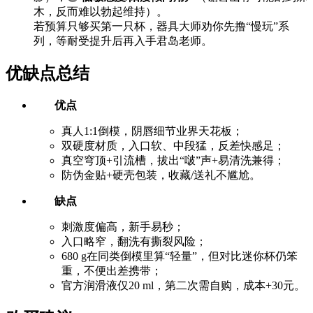
木，反而难以勃起维持）。
若预算只够买第一只杯，器具大师劝你先撸“慢玩”系
列，等耐受提升后再入手君岛老师。
优缺点总结
优点
真人1:1倒模，阴唇细节业界天花板；
双硬度材质，入口软、中段猛，反差快感足；
真空穹顶+引流槽，拔出“啵”声+易清洗兼得；
防伪金贴+硬壳包装，收藏/送礼不尴尬。
缺点
刺激度偏高，新手易秒；
入口略窄，翻洗有撕裂风险；
680 g在同类倒模里算“轻量”，但对比迷你杯仍笨
重，不便出差携带；
官方润滑液仅20 ml，第二次需自购，成本+30元。