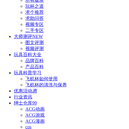
所有版块
玩杯之道
求个推荐
求助问答
视频专区
二手专区
大师测评
NEW
图文评测
视频评测
玩具百科
大全
品牌百科
产品百科
玩具科普
学习
飞机杯如何使用
飞机杯的清洗与保养
优惠活动
惠
行业资讯
绅士仓库
99
ACG动画
ACG游戏
ACG漫画
cos