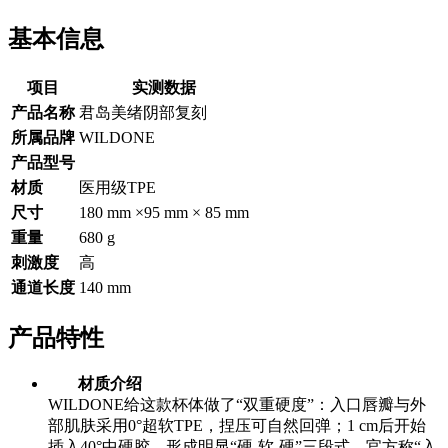
基本信息
项目
实测数据
产品名称
君岛美绪阴部复刻
所属品牌
WILDONE
产品型号
材质
医用级TPE
尺寸
180 mm ×95 mm × 85 mm
重量
680 g
刺激度
高
通道长度
140 mm
产品特性
材质介绍
WILDONE给这款杯体做了“双重硬度”：入口唇瓣与外
部肌肤采用0°超软TPE，捏压可自然回弹；1 cm后开始
插入40°中硬胶，形成明显“硬-软-硬”三段式，官方称“入