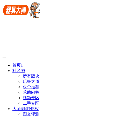
首页
1
社区
99
所有版块
玩杯之道
求个推荐
求助问答
视频专区
二手专区
大师测评
NEW
图文评测