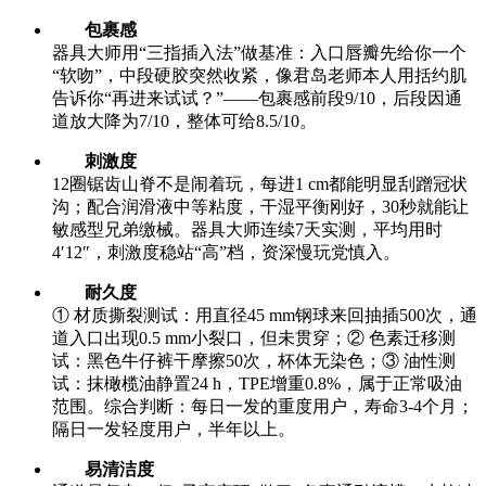
包裹感
器具大师用“三指插入法”做基准：入口唇瓣先给你一个
“软吻”，中段硬胶突然收紧，像君岛老师本人用括约肌
告诉你“再进来试试？”——包裹感前段9/10，后段因通
道放大降为7/10，整体可给8.5/10。
刺激度
12圈锯齿山脊不是闹着玩，每进1 cm都能明显刮蹭冠状
沟；配合润滑液中等粘度，干湿平衡刚好，30秒就能让
敏感型兄弟缴械。器具大师连续7天实测，平均用时
4′12″，刺激度稳站“高”档，资深慢玩党慎入。
耐久度
① 材质撕裂测试：用直径45 mm钢球来回抽插500次，通
道入口出现0.5 mm小裂口，但未贯穿；② 色素迁移测
试：黑色牛仔裤干摩擦50次，杯体无染色；③ 油性测
试：抹橄榄油静置24 h，TPE增重0.8%，属于正常吸油
范围。综合判断：每日一发的重度用户，寿命3-4个月；
隔日一发轻度用户，半年以上。
易清洁度