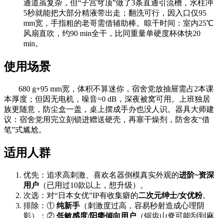
通道虽复杂，但“子宫穹顶”做了3条直通引流槽，水柱冲
5秒就能把大部分精液带出走；翻洗可行，因入口仅95
mm宽，手指粗的老哥需借辅助棒。晾干时间：室内25℃
风扇直吹，约90 min全干，比同重量单硬度杯体快20
min。
使用场景
680 g+95 mm宽，体积不算迷你，宿舍党放抽屉需占2本课
本厚度；但因无电机，噪音=0 dB，深夜被窝可用。上班独居
族更随意，防尘盒一盖，桌上摆成手办也没人识。器具大师建
议：宿舍党用完立刻锁进赠送硬壳，再塞干燥剂，防舍友“借
笔”式尴尬。
适用人群
优先：追求高刺激、喜欢名器倒模真实外观的
进阶~资深
用户
（已用过10款以上，想升级）。
次选：对“日本女优”IP有收集癖的
二次元绅士/女优粉
。
排除：①
纯新手
（刺激度过高，容易秒射造成心理阴
影）；②
低敏感度/阳痿倾向用户
（锯齿山脊可能刮到麻