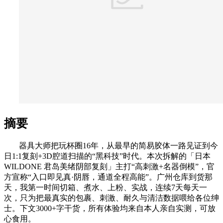
摘要
器具大师把玩杯圈16年，从最早的简易胶体一路见证到今
日1:1复刻+3D腔道扫描的“黑科技”时代。本次拆解的「日本
WILDONE 君岛美绪阴部复刻」主打“高刺激+名器倒模”，官
方宣称“入口即见真·阴唇，通道全程高能”。广州仓库到货那
天，我第一时间切箱、煮水、上粉、实战，连续7天每天一
次，只为把最真实的包裹、刺激、耐久与清洁数据喂给各位绅
士。下文3000+字干货，所有体验均来自本人亲自实测，可放
心食用。