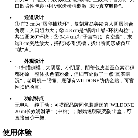
口欺骗性包裹+中段锯齿状强刺激+末段真空吸附”。
通道设计
① 前3 cm为“唇印捕获环”，复刻君岛美绪真人阴唇闭合
角度，入口阻力大；② 4-8 cm是“锯齿山脊+环状肉粒”，
共12圈360°环绕；③ 9-14 cm为“子宫穹顶+真空囊”，末
端3 cm突然放大，搭配3条引流槽，拔出瞬间形成负压
“啵”声。
外观设计
1:1扫描倒模，大阴唇、小阴唇、阴蒂包皮甚至色素沉积
都还原；整体肤色偏粉嫩，但细节处做了一点“真实暗
沉”，老司机一眼懂。底部有WILDONE防伪金贴，可官
网扫码验真。
功能特点
无电动，纯手动；可搭配品牌同包装赠送的“WILDONE
20 ml长效润滑液”（中粘）；附赠透明硬壳防尘盒，可
直接当晾干架。
使用体验