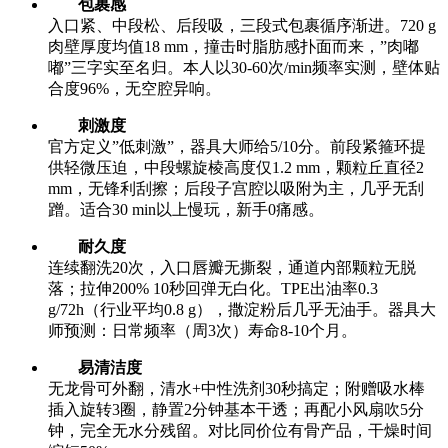
包裹感
入口紧、中段松、后段吸，三段式包裹循序渐进。720 g
肉壁厚度均值18 mm，撞击时脂肪感扑面而来，”肉嘟
嘟”三字实至名归。本人以30-60次/min频率实测，壁体贴
合度96%，无空腔异响。
刺激度
官方定义”低刺激”，器具大师给5/10分。前段紧箍环提
供轻微压迫，中段螺旋棱高度仅1.2 mm，颗粒丘直径2
mm，无锋利刮擦；后段子宫腔以吸附为主，几乎无刮
蹭。适合30 min以上慢玩，新手0痛感。
耐久度
连续翻洗20次，入口唇瓣无撕裂，通道内部颗粒无脱
落；拉伸200% 10秒回弹无白化。TPE出油率0.3
g/72h（行业平均0.8 g），撒淀粉后几乎无油手。器具大
师预测：日常频率（周3次）寿命8-10个月。
易清洁度
无龙骨可外翻，清水+中性洗剂30秒搞定；附赠吸水棒
插入旋转3圈，静置2分钟基本干透；再配小风扇吹5分
钟，完全无水分残留。对比同价位有骨产品，干燥时间