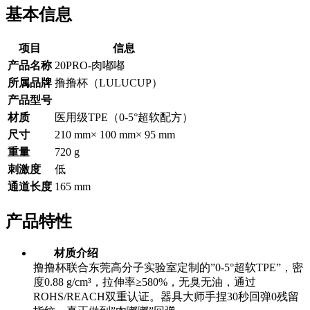
基本信息
项目
信息
产品名称
20PRO-肉嘟嘟
所属品牌
撸撸杯（LULUCUP）
产品型号
材质
医用级TPE（0-5°超软配方）
尺寸
210 mm× 100 mm× 95 mm
重量
720 g
刺激度
低
通道长度
165 mm
产品特性
材质介绍
撸撸杯联合东莞高分子实验室定制的”0-5°超软TPE”，密
度0.88 g/cm³，拉伸率≥580%，无臭无油，通过
ROHS/REACH双重认证。器具大师手捏30秒回弹0残留