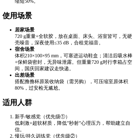
缩短50%。
使用场景
居家场景
720 g重量+全软胶，放在桌面、床头、浴室皆可，无硬
壳噪音，深夜使用≤35 dB，合租党福音。
宿舍场景
体积210×100×95 mm，可塞进运动鞋盒；清洁后吸水棒
+保鲜袋密封，无异味泄露。但重量720 g对行李箱占空
间，国庆回家建议走快递。
出差场景
搭配撸撸杯原装收纳袋（需另购），可压缩至原体积
80%，过安检无尴尬。
适用人群
新手/敏感党（优先级①）
低刺激+超软材质，降低”秒射”心理压力，帮助建立自
信。
慢玩/持久训练党（优先级②）