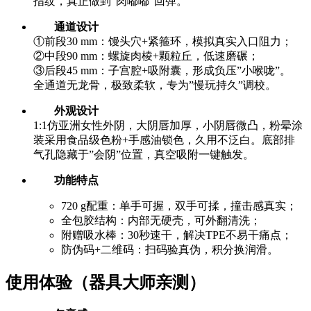
指纹，真正做到”肉嘟嘟”回弹。
通道设计
①前段30 mm：馒头穴+紧箍环，模拟真实入口阻力；
②中段90 mm：螺旋肉棱+颗粒丘，低速磨碾；
③后段45 mm：子宫腔+吸附囊，形成负压”小喉咙”。
全通道无龙骨，极致柔软，专为”慢玩持久”调校。
外观设计
1:1仿亚洲女性外阴，大阴唇加厚，小阴唇微凸，粉晕涂
装采用食品级色粉+手感油锁色，久用不泛白。底部排
气孔隐藏于”会阴”位置，真空吸附一键触发。
功能特点
720 g配重：单手可握，双手可揉，撞击感真实；
全包胶结构：内部无硬壳，可外翻清洗；
附赠吸水棒：30秒速干，解决TPE不易干痛点；
防伪码+二维码：扫码验真伪，积分换润滑。
使用体验（器具大师亲测）