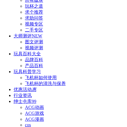
所有版块
玩杯之道
求个推荐
求助问答
视频专区
二手专区
大师测评
NEW
图文评测
视频评测
玩具百科
大全
品牌百科
产品百科
玩具科普
学习
飞机杯如何使用
飞机杯的清洗与保养
优惠活动
惠
行业资讯
绅士仓库
99
ACG动画
ACG游戏
ACG漫画
cos