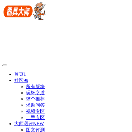
首页
1
社区
99
所有版块
玩杯之道
求个推荐
求助问答
视频专区
二手专区
大师测评
NEW
图文评测