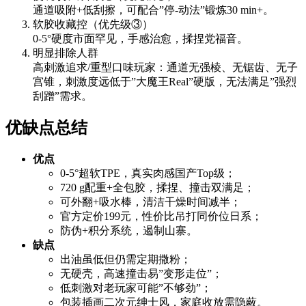
通道吸附+低刮擦，可配合”停-动法”锻炼30 min+。
软胶收藏控（优先级③）
0-5°硬度市面罕见，手感治愈，揉捏党福音。
明显排除人群
高刺激追求/重型口味玩家：通道无强棱、无锯齿、无子
宫锥，刺激度远低于”大魔王Real”硬版，无法满足”强烈
刮蹭”需求。
优缺点总结
优点
0-5°超软TPE，真实肉感国产Top级；
720 g配重+全包胶，揉捏、撞击双满足；
可外翻+吸水棒，清洁干燥时间减半；
官方定价199元，性价比吊打同价位日系；
防伪+积分系统，遏制山寨。
缺点
出油虽低但仍需定期撒粉；
无硬壳，高速撞击易”变形走位”；
低刺激对老玩家可能”不够劲”；
包装插画二次元绅士风，家庭收放需隐蔽。