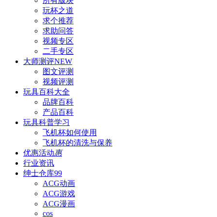
所有版块
玩杯之道
求个推荐
求助问答
视频专区
二手专区
大师测评
NEW
图文评测
视频评测
玩具百科
大全
品牌百科
产品百科
玩具科普
学习
飞机杯如何使用
飞机杯的清洗与保养
优惠活动
惠
行业资讯
绅士仓库
99
ACG动画
ACG游戏
ACG漫画
cos