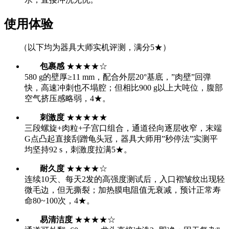
使用体验
（以下均为器具大师实机评测，满分5★）
包裹感
★★★★☆
580 g的壁厚≥11 mm，配合外层20°基底，”肉壁”回弹
快，高速冲刺也不塌腔；但相比900 g以上大吨位，腹部
空气挤压感略弱，4★。
刺激度
★★★★★
三段螺旋+肉粒+子宫口组合，通道径向逐层收窄，末端
G点凸起直接刮蹭龟头冠，器具大师用”秒停法”实测平
均坚持92 s，刺激度拉满5★。
耐久度
★★★★☆
连续10天、每天2发的高强度测试后，入口褶皱纹出现轻
微毛边，但无撕裂；加热膜电阻值无衰减，预计正常寿
命80~100次，4★。
易清洁度
★★★★☆