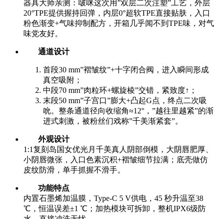
器具大师亲测：啵咪这次用”双层二次注塑”工艺，外层
20°TPE提供握持回弹，内层0°超软TPE直接贴肤，入口
粉色渐变+气味抑制配方，开箱几乎闻不到TPE味，对气
味党友好。
通道设计
首段30 mm”褶皱纹”+十字闭合阀，进入瞬间形成
真空吸附；
中段70 mm”肉粒环+螺旋棱”交错，紧致度↑；
末段50 mm”子宫口”膨大+凸起G点，终点二次吸
吮。整条通道径向收缩角≈12°，”越往里越紧”的渐
进式刺激，被粉丝们戏称”千美渐紧套”。
外观设计
1:1复刻岛国女优光月千美真人阴部倒模，大阴唇肥厚、
小阴唇微张，入口色素沉积+褶皱细节拉满；底壳做仿
皮纹防滑，单手抓握不滑手。
功能特点
内置石墨烯加温膜，Type-C 5 V供电，45 秒升温至38
℃，恒温误差±1 ℃；加热模块可拆卸，整机IPX6级防
水，直接冲洗无忧。