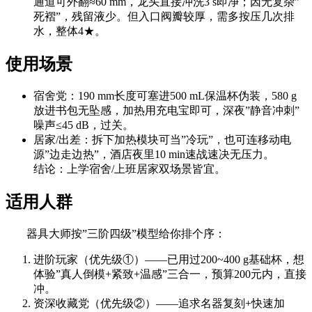
通道可外翻≈60 mm，龙头直接冲洗3 s即净；因无复杂”
死褶”，残留液少。但入口阀瓣较厚，需多按压几次排
水，整体4★。
使用场景
宿舍党：190 mm长度可塞进500 mL保温杯伪装，580 g
放进书包无坠感，加热用充电宝即可，深夜”静音冲刺”
噪声≤45 dB，过关。
居家/出差：拆下加热模块可当”冷玩”，也可连移动电
源”边走边热”，酒店夜里10 min速战速决无压力。
结论：上学宿舍/上班居家双场景皆宜。
适用人群
器具大师按”三阶四级”模型给你排个序：
进阶玩家（优先级①）——已用过200~400 g基础杯，想
体验”真人倒模+紧致+温感”三合一，预算200元内，直接
冲。
资深收藏党（优先级②）——追求名器复刻+快速加