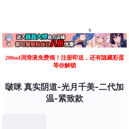
9
200ml润滑液免费领！注册即送，还有隐藏彩蛋
等你解锁
啵咪 真实阴道-光月千美-二代加
温-紧致款