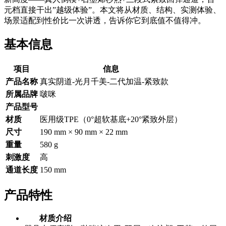
元档直接干出”越级体验”。本文将从材质、结构、实测体验、
场景适配到性价比一次讲透，告诉你它到底值不值得冲。
基本信息
项目
信息
产品名称
真实阴道-光月千美-二代加温-紧致款
所属品牌
啵咪
产品型号
材质
医用级TPE（0°超软基底+20°紧致外层）
尺寸
190 mm × 90 mm × 22 mm
重量
580 g
刺激度
高
通道长度
150 mm
产品特性
材质介绍