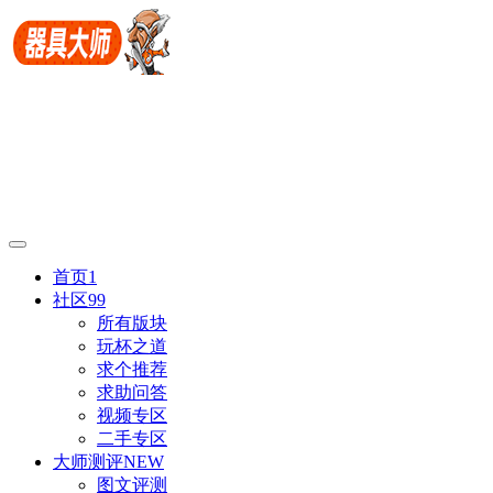
首页
1
社区
99
所有版块
玩杯之道
求个推荐
求助问答
视频专区
二手专区
大师测评
NEW
图文评测