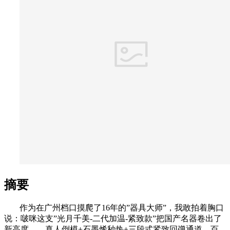
摘要
作为在广州档口摸爬了16年的”器具大师”，我敢拍着胸口
说：啵咪这支”光月千美-二代加温-紧致款”把国产名器卷出了
新高度——真人倒模+石墨烯秒热+三段式紧致回弹通道，百