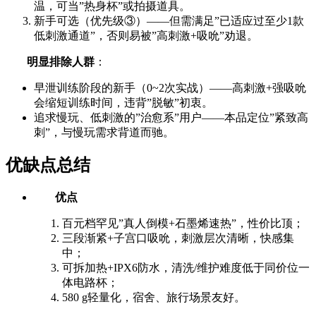
温，可当”热身杯”或拍摄道具。
新手可选（优先级③）——但需满足”已适应过至少1款
低刺激通道”，否则易被”高刺激+吸吮”劝退。
明显排除人群
：
早泄训练阶段的新手（0~2次实战）——高刺激+强吸吮
会缩短训练时间，违背”脱敏”初衷。
追求慢玩、低刺激的”治愈系”用户——本品定位”紧致高
刺”，与慢玩需求背道而驰。
优缺点总结
优点
百元档罕见”真人倒模+石墨烯速热”，性价比顶；
三段渐紧+子宫口吸吮，刺激层次清晰，快感集
中；
可拆加热+IPX6防水，清洗/维护难度低于同价位一
体电路杯；
580 g轻量化，宿舍、旅行场景友好。