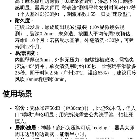
高！麻花纹理边缘做了0.8mm微倒角，湿态下依旧刮擦
感明显。器具大师用“秒表法”测得平均发射时间4分12秒
（个人基准6分30秒），刺激系数1.55，归类“速攻型”。
耐久度
：
连续12发后，螺旋筋出现3处微裂（10×显微镜头观
测），裂深0.2mm，未穿透。按国人平均每周2次预估，
寿命8–10个月；若搭配水基液、外翻清洗＜30秒，可延
寿到12个月。
易清洁度
：
内胆壁厚仅9mm，外翻无压力；但螺旋槽藏液，需指尖
抠洗+45°斜冲，单次清洗用时约105秒，比慢玩平滑款多
25秒。阴干时间2.5h（广州30℃、湿度65%），建议用冷
风吹10min缩短到50min。
使用场景
宿舍
：壳体噪声56dB（距30cm测），比游戏本低，但入
口“噗啾”声略明显；用完拆洗需去公共洗手池，怕社死
慎入。
居家/独居
：神器！底部负压阀可玩“ edging”，器具大师
周末边追剧边调阀，能磨半小时。