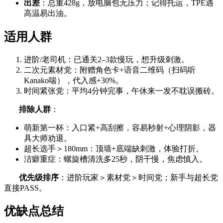
出差
：总重428g，放电脑包无压力；记得托运，TPE遇
高温易出油。
适用人群
进阶/老司机：已通关2–3款慢玩，想升级刺激。
二次元素材党：附赠角色卡+语音二维码（扫码听
Kanako喘），代入感+30%。
时间紧张党：平均4分钟完事，午休来一发不耽误搬砖。
排除人群
：
萌新第一杯：入口紧+高刮擦，容易秒射+心理阴影，器
具大师劝退。
超长选手＞180mm：顶墙+底端缺刺激，体验打折。
洁癖重症：螺旋槽清洗多25秒，阴干慢，焦虑慎入。
优先级排序
：进阶玩家＞素材党＞时间党；新手与超长党
直接PASS。
优缺点总结