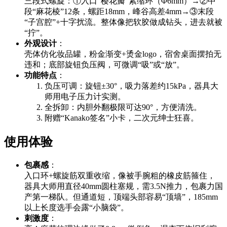
三段式螺旋：①入口“樱花瓣”紧缩环（Φ6mm）→②中
段“麻花棱”12条，螺距18mm，峰谷高差4mm→③末段
“子宫腔”+十字扰流。整体像把软胶做成钻头，进去就被
“拧”。
外观设计
：
壳体仿化妆品罐，粉金渐变+烫金logo，宿舍桌面摆拍无
违和；底部旋钮负压阀，可微调“吸”或“放”。
功能特点
：
负压可调：旋钮±30°，吸力落差约15kPa，器具大
师用电子压力计实测。
全拆卸：内胆外翻极限可达90°，方便清洗。
附赠“Kanako签名”小卡，二次元绅士狂喜。
使用体验
包裹感
：
入口环+螺旋筋双重收缩，像被手腕粗的橡皮筋箍住，
器具大师用直径40mm圆柱塞规，需3.5N推力，包裹力国
产第一梯队。但通道短，顶端头部容易“顶墙”，185mm
以上长度选手会露“小脑袋”。
刺激度
：