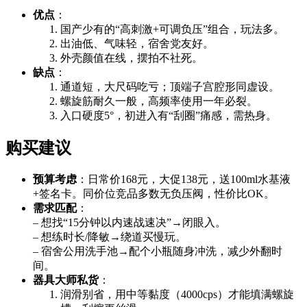
优点
：
国产少有的“高刺激+可调负压”组合，玩法多。
出油低、气味轻，宿舍党友好。
外壳颜值在线，摆拍不社死。
缺点
：
通道短，大尺码吃亏；顶端子宫腔形同虚设。
螺旋筋耐久一般，高频率使用一年必裂。
入口硬度5°，初进入有“刮圈”痛感，需热身。
购买建议
预算考虑
：日常价168元，大促138元，送100ml水基液
+签名卡。同价位竞品多数无负压阀，性价比OK。
需求匹配
：
– 想找“15分钟以内速战速决”→闭眼入。
– 想练时长/降敏→绕道买慢玩。
– 宿舍公用洗手池→配个小瓶随身冲洗，减少外翻时
间。
器具大师私货
：
润滑别省，用中等黏度（4000cps）才能填满螺旋