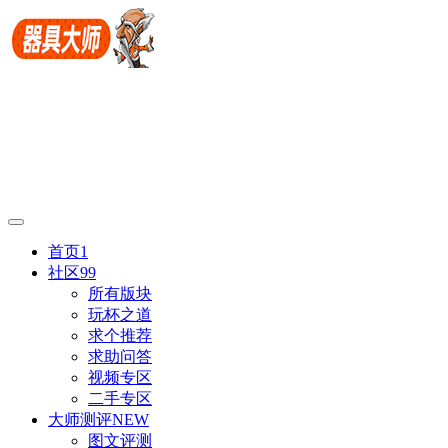
首页
1
社区
99
所有版块
玩杯之道
求个推荐
求助问答
视频专区
二手专区
大师测评
NEW
图文评测