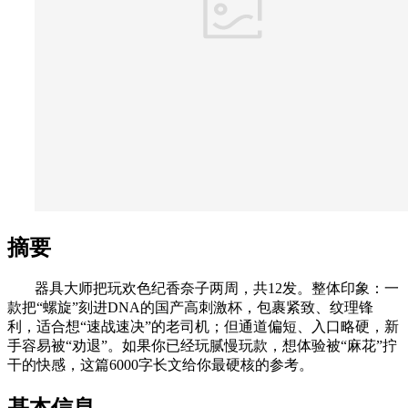
摘要
器具大师把玩欢色纪香奈子两周，共12发。整体印象：一
款把“螺旋”刻进DNA的国产高刺激杯，包裹紧致、纹理锋
利，适合想“速战速决”的老司机；但通道偏短、入口略硬，新
手容易被“劝退”。如果你已经玩腻慢玩款，想体验被“麻花”拧
干的快感，这篇6000字长文给你最硬核的参考。