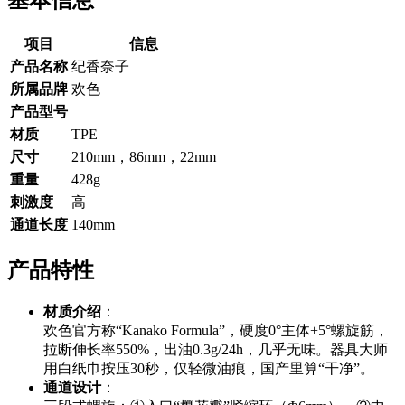
基本信息
项目
信息
产品名称
纪香奈子
所属品牌
欢色
产品型号
材质
TPE
尺寸
210mm，86mm，22mm
重量
428g
刺激度
高
通道长度
140mm
产品特性
材质介绍
：
欢色官方称“Kanako Formula”，硬度0°主体+5°螺旋筋，
拉断伸长率550%，出油0.3g/24h，几乎无味。器具大师
用白纸巾按压30秒，仅轻微油痕，国产里算“干净”。
通道设计
：