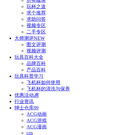
所有版块
玩杯之道
求个推荐
求助问答
视频专区
二手专区
大师测评
NEW
图文评测
视频评测
玩具百科
大全
品牌百科
产品百科
玩具科普
学习
飞机杯如何使用
飞机杯的清洗与保养
优惠活动
惠
行业资讯
绅士仓库
99
ACG动画
ACG游戏
ACG漫画
cos